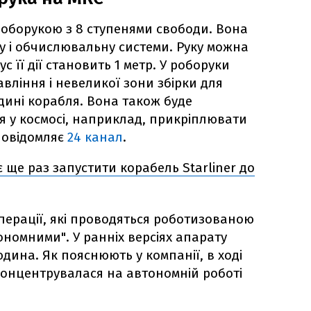
є роборукою з 8 ступенями свободи. Вона
ну і обчислювальну системи. Руку можна
ус її дії становить 1 метр. У роборуки
авління і невеликої зони збірки для
ині корабля. Вона також буде
я у космосі, наприклад, прикріплювати
 повідомляє
24 канал
.
 ще раз запустити корабель Starliner до
операції, які проводяться роботизованою
тономними". У ранніх версіях апарату
дина. Як пояснюють у компанії, в ході
сконцентрувалася на автономній роботі