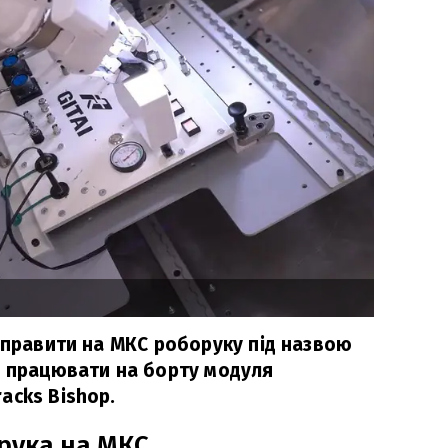
ідправити на МКС роборуку під назвою
е працювати на борту модуля
acks Bishop.
рука на МКС