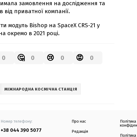
римала замовлення на дослідження та
в від приватної компанії.
и модуль Bishop на SpaceX CRS-21 у
на окремо в 2021 році.
🤔
😢
😡
0
0
0
0
МІЖНАРОДНА КОСМІЧНА СТАНЦІЯ
Номер телефону:
Про нас
Політика
конфіден
+38 044 390 5077
Редакція
Політика