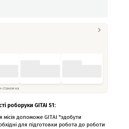
y» станом на
ті роборуки GITAI S1:
 місія допоможе GITAI "здобути
еобхідні для підготовки робота до роботи