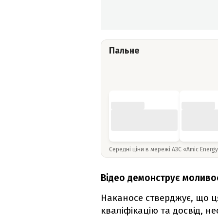
Пальне
Середні ціни в мережі АЗС «Amic Energ
Відео демонструє моливос
Наканосе стверджує, що ця
кваліфікацію та досвід, н