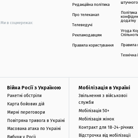
штучного
Редакційна політика
Політика
Про телеканал
конфіден
додатку
Ми в соцмережах:
Телеведучі
Угода Ко
Спільнот
Рекламодавцям
Правила 
Правила користування
Технічна
Війна Росії з Україною
Мобілізація в Україні
Ракетні обстріли
Звільнення з військової
служби
Карта бойових дій
Мобілізація 50+
Мирні переговори
Мобілізація жінок
Повітряна тривога в Україні
Контракт для 18-24-річних
Масована атака по Україні
Відстрочка від мобілізації
Вибухи у Росії