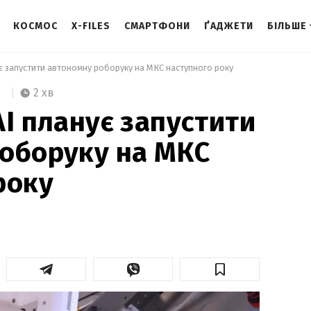
КОСМОС
X-FILES
СМАРТФОНИ
ҐАДЖЕТИ
БІЛЬШЕ
ує запустити автономну роборуку на МКС наступного року 
2 хв
AI планує запустити
оборуку на МКС
року