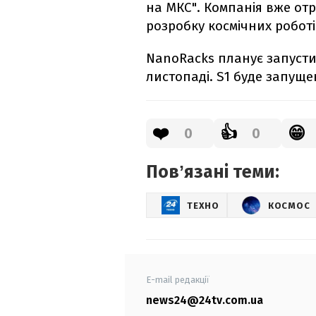
на МКС". Компанія вже от
розробку космічних роботі
NanoRacks планує запустит
листопаді. S1 буде запуще
❤️
👍
😁
0
0
Повʼязані теми:
ТЕХНО
КОСМОС
E-mail редакції
news24@24tv.com.ua