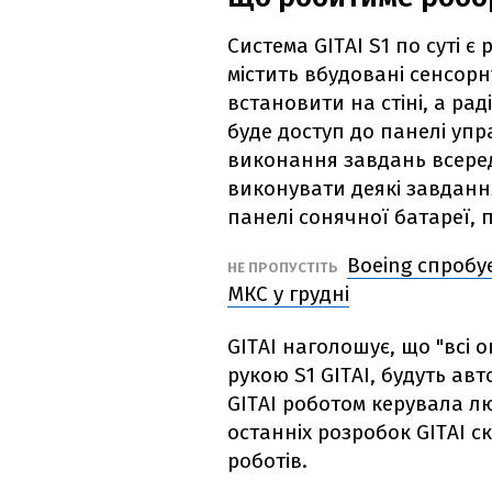
Система GITAI S1 по суті 
містить вбудовані сенсор
встановити на стіні, а раді
буде доступ до панелі упр
виконання завдань всеред
виконувати деякі завданн
панелі сонячної батареї,
Boeing спробує
НЕ ПРОПУСТІТЬ
МКС у грудні
GITAI наголошує, що "всі 
рукою S1 GITAI, будуть ав
GITAI роботом керувала лю
останніх розробок GITAI 
роботів.