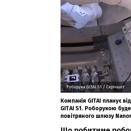
Роборука GITAI S1
/ Скріншот
Компанія GITAI планує в
GITAI S1. Роборукою буд
повітряного шлюзу Nanor
Що робитиме робо