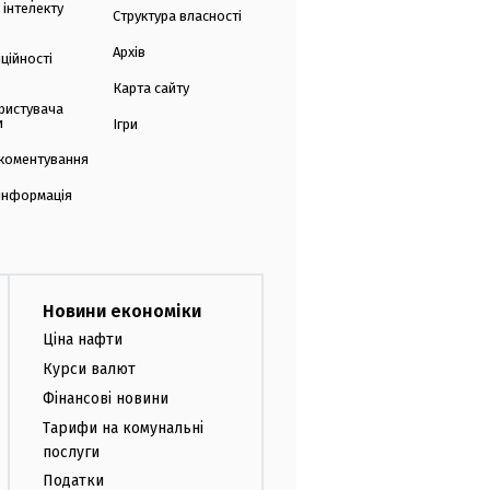
 інтелекту
Структура власності
Архів
ційності
Карта сайту
ристувача
и
Ігри
коментування
 інформація
Новини економіки
Ціна нафти
Курси валют
Фінансові новини
Тарифи на комунальні
послуги
Податки