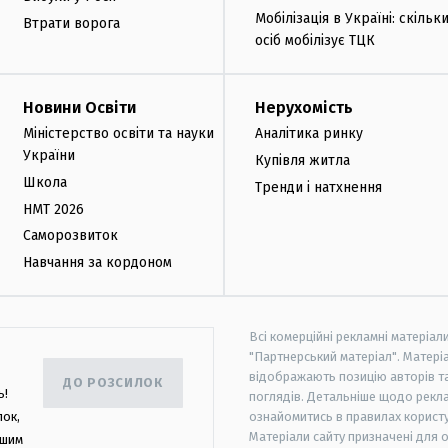
Мобілізація в Україні: скільк
Втрати ворога
осіб мобілізує ТЦК
Новини Освіти
Нерухомість
Міністерство освіти та науки
Аналітика ринку
України
Купівля житла
Школа
Тренди і натхнення
НМТ 2026
Саморозвиток
Навчання за кордоном
Всі комерційні рекламні матеріал
"Партнерський матеріал". Матеріа
відображають позицію авторів та 
ДО РОЗСИЛОК
ь!
поглядів. Детальніше щодо рекл
лок,
ознайомитись в правилах користу
Матеріали сайту призначені для 
ашим