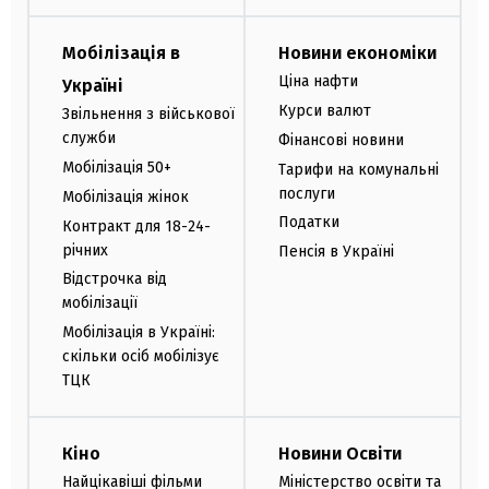
Мобілізація в
Новини економіки
Ціна нафти
Україні
Курси валют
Звільнення з військової
служби
Фінансові новини
Мобілізація 50+
Тарифи на комунальні
послуги
Мобілізація жінок
Податки
Контракт для 18-24-
річних
Пенсія в Україні
Відстрочка від
мобілізації
Мобілізація в Україні:
скільки осіб мобілізує
ТЦК
Кіно
Новини Освіти
Найцікавіші фільми
Міністерство освіти та