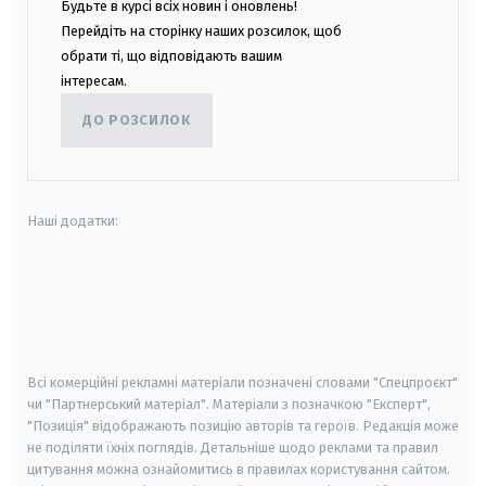
Будьте в курсі всіх новин і оновлень!
Перейдіть на сторінку наших розсилок, щоб
обрати ті, що відповідають вашим
інтересам.
ДО РОЗСИЛОК
Наші додатки:
android
apple
smart tv
samsung smart tv
Всі комерційні рекламні матеріали позначені словами "Спецпроєкт"
чи "Партнерський матеріал". Матеріали з позначкою "Експерт",
"Позиція" відображають позицію авторів та героїв. Редакція може
не поділяти їхніх поглядів. Детальніше щодо реклами та правил
цитування можна ознайомитись в правилах користування сайтом.