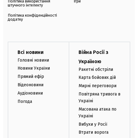
Політика використання
Ігри
штучного інтелекту
Політика конфіденційності
додатку
Всі новини
Війна Росії з
Головні новини
Україною
Новини України
Ракетні обстріли
Прямий ефір
Карта бойових дій
Відеоновини
Мирні переговори
Аудіоновини
Повітряна тривога в
Україні
Погода
Масована атака по
Україні
Вибухи у Росії
Втрати ворога