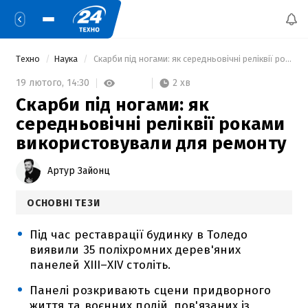
Техно
Наука
 Скарби під ногами: як середньовічні реліквії роками використовували для ремонту 
2 хв
19 лютого,
14:30
Скарби під ногами: як
середньовічні реліквії роками
використовували для ремонту
Артур Зайонц
ОСНОВНІ ТЕЗИ
Під час реставрації будинку в Толедо
виявили 35 поліхромних дерев'яних
панелей XIII–XIV століть.
Панелі розкривають сцени придворного
життя та воєнних подій, пов'язаних із