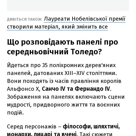
Лауреати Нобелівської премії
ДИВІТЬСЯ ТАКОЖ
створили матеріал, який змінить все
Що розповідають панелі про
середньовічний Толедо?
Йдеться про 35 поліхромних дерев'яних
панелей, датованих XIII–XIV століттями.
Вони походять із часів правління королів
Альфонсо X,
Санчо IV та Фернандо IV
.
Зображення на панелях включають сцени
мудрості, придворного життя та воєнних
подій.
Серед персонажів –
філософи, шляхтичі,
монархи, лицарі та вчені
. Такі сюжети