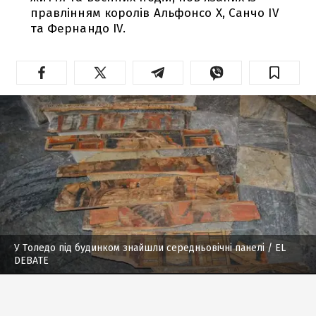
правлінням королів Альфонсо X, Санчо IV
та Фернандо IV.
У Толедо під будинком знайшли середньовічні панелі
/ EL
DEBATE