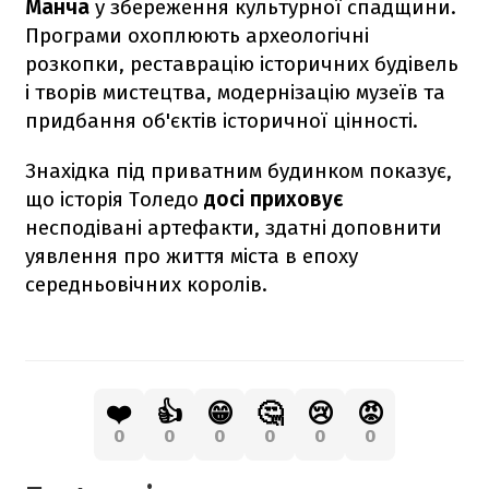
Манча
у збереження культурної спадщини.
Програми охоплюють археологічні
розкопки, реставрацію історичних будівель
і творів мистецтва, модернізацію музеїв та
придбання об'єктів історичної цінності.
Знахідка під приватним будинком показує,
що історія Толедо
досі приховує
несподівані артефакти, здатні доповнити
уявлення про життя міста в епоху
середньовічних королів.
❤️
👍
😁
🤔
😢
😡
0
0
0
0
0
0