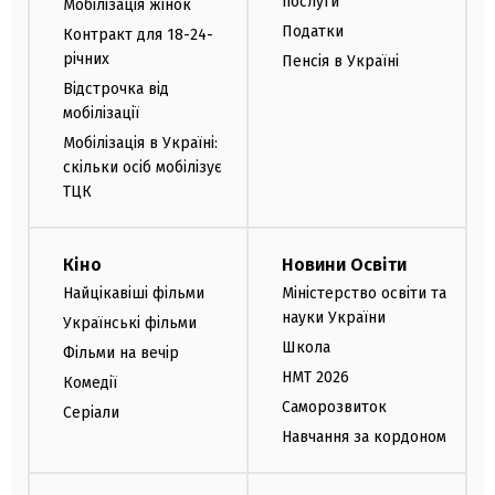
послуги
Мобілізація жінок
Податки
Контракт для 18-24-
річних
Пенсія в Україні
Відстрочка від
мобілізації
Мобілізація в Україні:
скільки осіб мобілізує
ТЦК
Кіно
Новини Освіти
Найцікавіші фільми
Міністерство освіти та
науки України
Українські фільми
Школа
Фільми на вечір
НМТ 2026
Комедії
Саморозвиток
Серіали
Навчання за кордоном