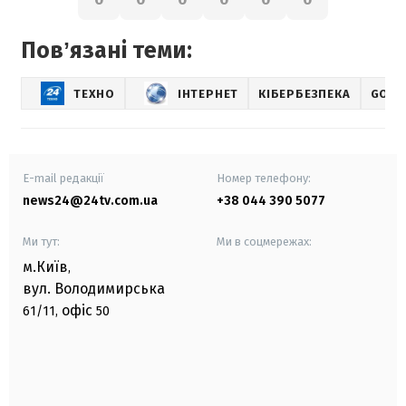
Повʼязані теми:
ТЕХНО
ІНТЕРНЕТ
КІБЕРБЕЗПЕКА
GOOG
E-mail редакції
Номер телефону:
news24@24tv.com.ua
+38 044 390 5077
Ми тут:
Ми в соцмережах:
м.Київ
,
вул. Володимирська
офіс
61/11,
50