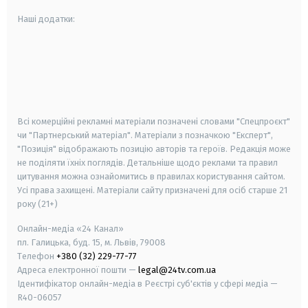
Наші додатки:
android
apple
smart tv
samsung smart tv
Всі комерційні рекламні матеріали позначені словами "Спецпроєкт"
чи "Партнерський матеріал". Матеріали з позначкою "Експерт",
"Позиція" відображають позицію авторів та героїв. Редакція може
не поділяти їхніх поглядів. Детальніше щодо реклами та правил
цитування можна ознайомитись в правилах користування сайтом.
Усі права захищені.
Матеріали сайту призначені для осіб старше
21
року (21+)
Онлайн-медіа «24 Канал»
пл. Галицька, буд. 15, м. Львів, 79008
Телефон
+380 (32) 229-77-77
Адреса електронної пошти —
legal@24tv.com.ua
Ідентифікатор онлайн-медіа в Реєстрі суб'єктів у сфері медіа —
R40-06057