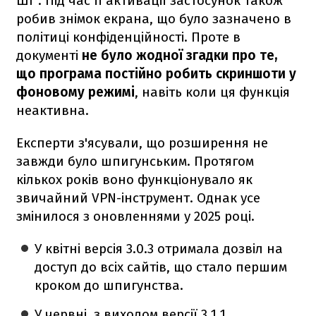
ШІ". Під час її активації застосунок також
робив знімок екрана, що було зазначено в
політиці конфіденційності. Проте в
документі
не було жодної згадки про те,
що програма постійно робить скриншоти у
фоновому режимі
, навіть коли ця функція
неактивна.
Експерти з'ясували, що розширення не
завжди було шпигунським. Протягом
кількох років воно функціонувало як
звичайний VPN-інструмент. Однак усе
змінилося з оновленнями у 2025 році.
У квітні версія 3.0.3 отримала дозвіл на
доступ до всіх сайтів, що стало першим
кроком до шпигунства.
У червні, з виходом версії 3.1.1,