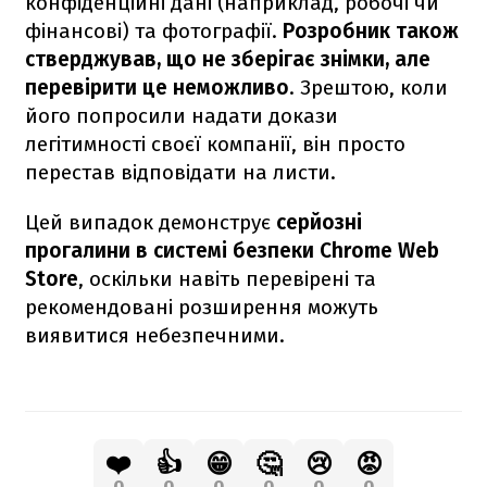
конфіденційні дані (наприклад, робочі чи
фінансові) та фотографії.
Розробник також
стверджував, що не зберігає знімки, але
перевірити це неможливо
. Зрештою, коли
його попросили надати докази
легітимності своєї компанії, він просто
перестав відповідати на листи.
Цей випадок демонструє
серйозні
прогалини в системі безпеки Chrome Web
Store
, оскільки навіть перевірені та
рекомендовані розширення можуть
виявитися небезпечними.
❤️
👍
😁
🤔
😢
😡
0
0
0
0
0
0