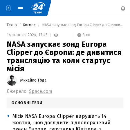
Техно
Космос
 NASA запускає зонд Europa Clipper до Європи: де дивитися трансляцію та коли стартує місія 
3 хв
14 жовтня 2024,
17:45
NASA запускає зонд Europa
Clipper до Європи: де дивитися
трансляцію та коли стартує
місія
Михайло Года
Джерело:
Space.com
ОСНОВНІ ТЕЗИ
Місія NASA Europa Clipper вирушить 14
жовтня, щоб дослідити підповерхневий
океан Європи, супутника Юпітера, з