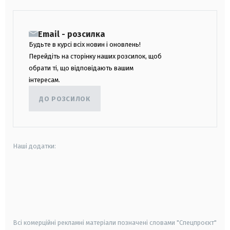
Email - розсилка
Будьте в курсі всіх новин і оновлень!
Перейдіть на сторінку наших розсилок, щоб
обрати ті, що відповідають вашим
інтересам.
ДО РОЗСИЛОК
Наші додатки:
android
apple
smart tv
samsung smart tv
Всі комерційні рекламні матеріали позначені словами "Спецпроєкт"