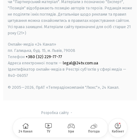
чи "Партнерський матеріал". Матеріали з позначкою "Експерт",
"Позиція" відображають позицію авторів та героїв. Редакція може
не поділяти їхніх поглядів. Детальніше щодо реклами та правил
цитування можна ознайомитись в правилах користування сайтом.
Усі права захищені.
Матеріали сайту призначені для осіб старше
21
року (21+)
Онлайн-медіа «24 Канал»
пл. Галицька, буд. 15, м. Львів, 79008
Телефон
+380 (32) 229-77-77
Адреса електронної пошти —
legal@24tv.com.ua
Ідентифікатор онлайн-медіа в Реєстрі суб'єктів у сфері медіа —
R40-06057
© 2005—2026,
ПрАТ «Телерадіокомпанія "Люкс"», 24 Канал.
Розробка сайту
-
24 Канал
TV
Ігри
Погода
Кабінет