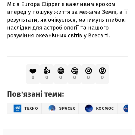
Місія Europa Clipper є важливим кроком
вперед у пошуку життя за межами Землі, а її
результати, як очікується, матимуть глибокі
наслідки для астробіології та нашого
розуміння океанічних світів у Всесвіті.
❤️
👍
😁
🤔
😢
😡
0
0
0
0
0
0
Повʼязані теми:
ТЕХНО
SPACEX
КОСМОС