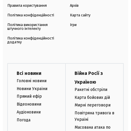
Правила користування
Архів
Політика конфіденційності
Карта сайту
Політика використання
Ігри
штучного інтелекту
Політика конфіденційності
додатку
Всі новини
Війна Росії з
Головні новини
Україною
Новини України
Ракетні обстріли
Прямий ефір
Карта бойових дій
Відеоновини
Мирні переговори
Аудіоновини
Повітряна тривога в
Україні
Погода
Масована атака по