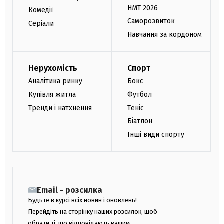
НМТ 2026
Комедії
Саморозвиток
Серіали
Навчання за кордоном
Нерухомість
Спорт
Аналітика ринку
Бокс
Купівля житла
Футбол
Тренди і натхнення
Теніс
Біатлон
Інші види спорту
Email - розсилка
Будьте в курсі всіх новин і оновлень!
Перейдіть на сторінку наших розсилок, щоб
обрати ті, що відповідають вашим