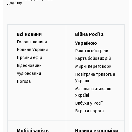
додатку
Всі новини
Війна Росії з
Головні новини
Україною
Новини України
Ракетні обстріли
Прямий ефір
Карта бойових дій
Відеоновини
Мирні переговори
Аудіоновини
Повітряна тривога в
Україні
Погода
Масована атака по
Україні
Вибухи у Росії
Втрати ворога
Мобілізація в
Новини економіки