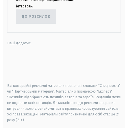
інтересам.
ДО РОЗСИЛОК
Наші додатки:
android
apple
smart tv
samsung smart tv
Всі комерційні рекламні матеріали позначені словами "Спецпроєкт"
чи "Партнерський матеріал". Матеріали з позначкою "Експерт",
"Позиція" відображають позицію авторів та героїв. Редакція може
не поділяти їхніх поглядів. Детальніше щодо реклами та правил
цитування можна ознайомитись в правилах користування сайтом.
Усі права захищені.
Матеріали сайту призначені для осіб старше
21
року (21+)