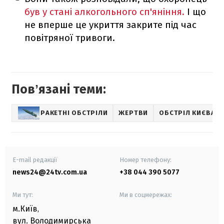
був у стані алкогольного сп'яніння.
І що
не вперше це укриття закрите під час
повітряної тривоги.
Повʼязані теми:
РАКЕТНІ ОБСТРІЛИ
ЖЕРТВИ
ОБСТРІЛ КИЄВА
E-mail редакції
Номер телефону:
news24@24tv.com.ua
+38 044 390 5077
Ми тут:
Ми в соцмережах:
м.Київ
,
вул. Володимирська