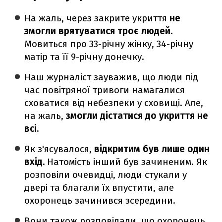
На жаль, через закрите укриття
не
змогли врятуватися троє людей.
Мовиться про 33-річну жінку, 34-річну
матір та її 9-річну донечку.
Наш журналіст зауважив, що люди під
час повітряної тривоги намагалися
сховатися від небезпеки у сховищі. Але,
на жаль,
змогли
дістатися до укриття не
всі.
Як з'ясувалося,
відкритим був лише один
вхід.
Натомість інший був зачиненим. Як
розповіли очевидці, люди стукали у
двері та благали їх впустити, але
охоронець зачинився зсередини.
Вони також розповідали, що охоронець