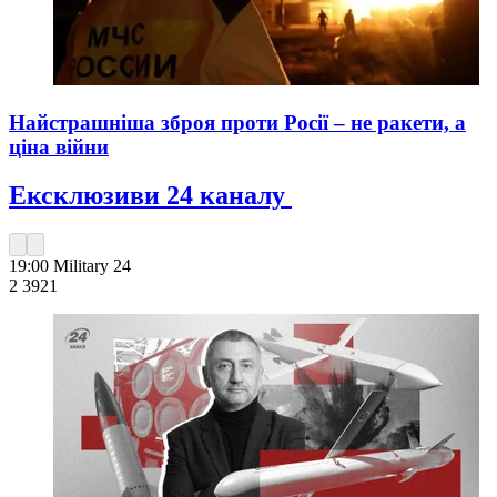
Найстрашніша зброя проти Росії – не ракети, а
ціна війни
Ексклюзиви 24 каналу
19:00
Military 24
2 392
1