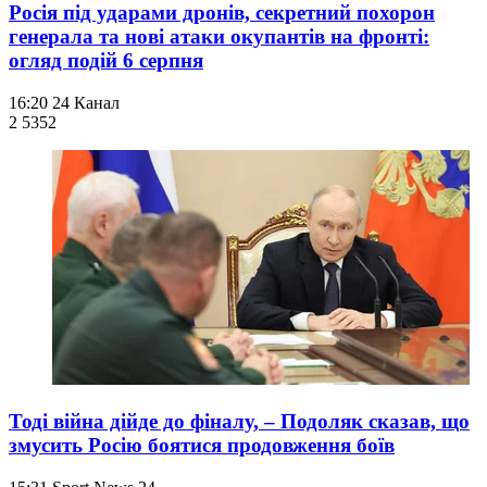
Росія під ударами дронів, секретний похорон
генерала та нові атаки окупантів на фронті:
огляд подій 6 серпня
16:20
24 Канал
2 535
2
Тоді війна дійде до фіналу, – Подоляк сказав, що
змусить Росію боятися продовження боїв