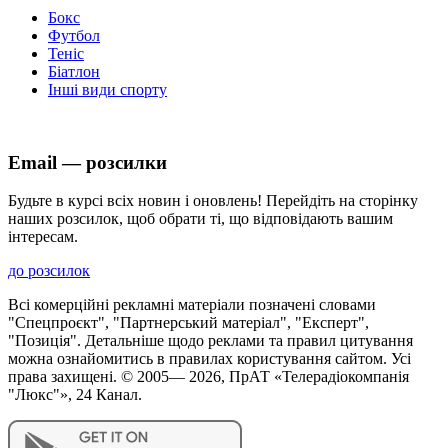
Бокс
Футбол
Теніс
Біатлон
Інші види спорту
Email — розсилки
Будьте в курсі всіх новин і оновлень! Перейдіть на сторінку
наших розсилок, щоб обрати ті, що відповідають вашим
інтересам.
до розсилок
Всі комерційні рекламні матеріали позначені словами
"Спецпроєкт", "Партнерський матеріал", "Експерт",
"Позиція". Детальніше щодо реклами та правил цитування
можна ознайомитись в правилах користування сайтом. Усі
права захищені. © 2005—
2026
, ПрАТ «Телерадіокомпанія
"Люкс"», 24 Канал.