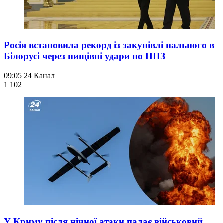
Росія встановила рекорд із закупівлі пального в
Білорусі через нищівні удари по НПЗ
09:05
24 Канал
1 102
У Криму після нічної атаки палає військовий