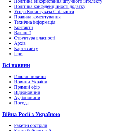
Політика використання штучного інтелекту
Політика конфіденційності додатку
Угода Користувача Спільноти
Правила коментування
Технічна інформація
Контакти
Вакансії
Структура власності
Архів
Карта сайту
Ігри
Всі новини
Головні новини
Новини України
Прямий ефір
Відеоновини
Аудіоновини
Погода
Війна Росії з Україною
Ракетні обстріли
Карта бойових дій