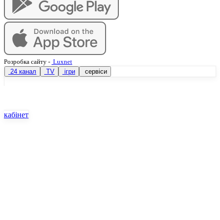
Розробка сайту
-
Luxnet
24 канал
TV
ігри
сервіси
кабінет