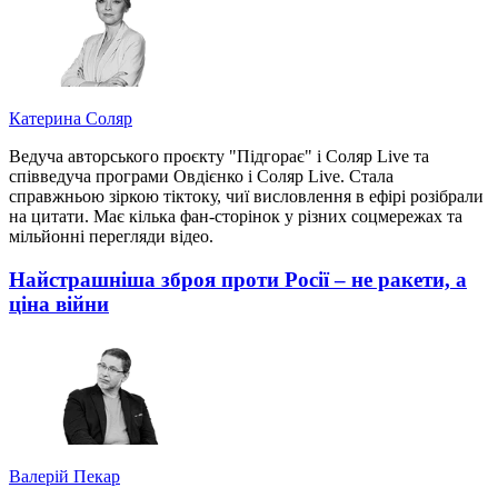
Катерина Соляр
Ведуча авторського проєкту "Підгорає" і Соляр Live та
співведуча програми Овдієнко і Соляр Live. Стала
справжньою зіркою тіктоку, чиї висловлення в ефірі розібрали
на цитати. Має кілька фан-сторінок у різних соцмережах та
мільйонні перегляди відео.
Найстрашніша зброя проти Росії – не ракети, а
ціна війни
Валерій Пекар