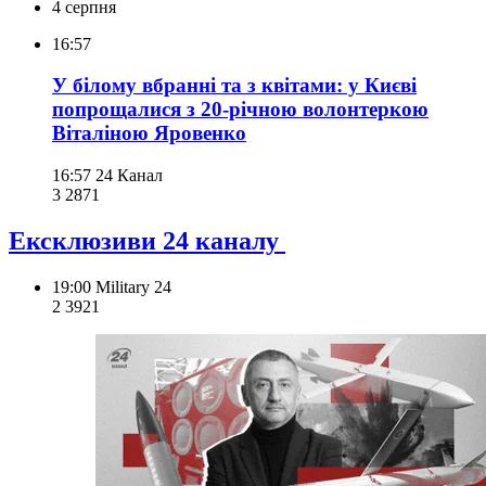
4 серпня
16:57
У білому вбранні та з квітами: у Києві
попрощалися з 20-річною волонтеркою
Віталіною Яровенко
16:57
24 Канал
3 287
1
Ексклюзиви 24 каналу
19:00
Military 24
2 392
1