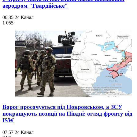
аеродром "Гвардійське"
06:35
24 Канал
1 055
Ворог просочується під Покровськом, а ЗСУ
покращують позиції на Півдні: огляд фронту від
ISW
07:57
24 Канал