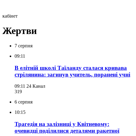
кабінет
Жертви
7 серпня
09:11
В елітній школі Таїланду сталася кривава
стрілянина: загинув учитель, поранені учні
09:11
24 Канал
319
6 серпня
10:15
Трагедія на залізниці у Квітневому:
очевидці поділилися деталями ракетної