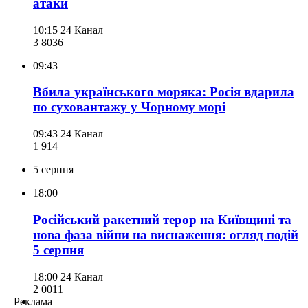
атаки
10:15
24 Канал
3 803
6
09:43
Вбила українського моряка: Росія вдарила
по суховантажу у Чорному морі
09:43
24 Канал
1 914
5 серпня
18:00
Російський ракетний терор на Київщині та
нова фаза війни на виснаження: огляд подій
5 серпня
18:00
24 Канал
2 001
1
Реклама