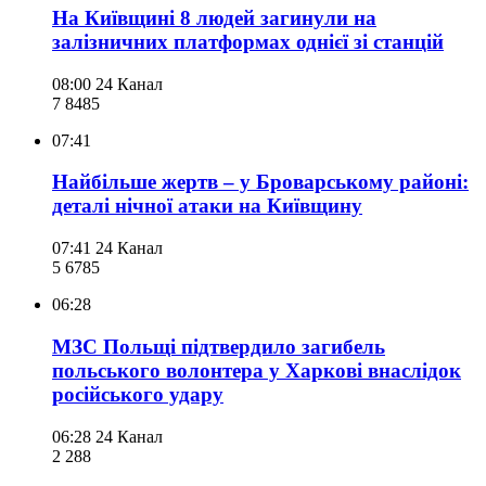
На Київщині 8 людей загинули на
залізничних платформах однієї зі станцій
08:00
24 Канал
7 848
5
07:41
Найбільше жертв – у Броварському районі:
деталі нічної атаки на Київщину
07:41
24 Канал
5 678
5
06:28
МЗС Польщі підтвердило загибель
польського волонтера у Харкові внаслідок
російського удару
06:28
24 Канал
2 288