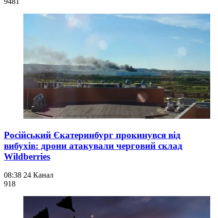
948
1
Російський Єкатеринбург прокинувся від
вибухів: дрони атакували черговий склад
Wildberries
08:38
24 Канал
918