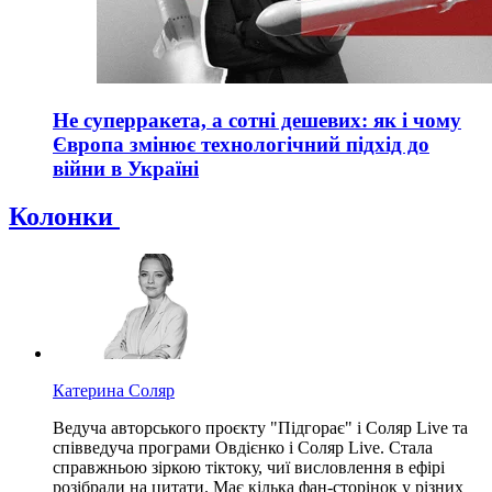
Не суперракета, а сотні дешевих: як і чому
Європа змінює технологічний підхід до
війни в Україні
Колонки
Катерина Соляр
Ведуча авторського проєкту "Підгорає" і Соляр Live та
співведуча програми Овдієнко і Соляр Live. Стала
справжньою зіркою тіктоку, чиї висловлення в ефірі
розібрали на цитати. Має кілька фан-сторінок у різних