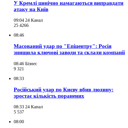
У Кремлі цинічно намагаються виправдати
атаку на Київ
09:04
24 Канал
25 426
6
08:46
Масований удар по "Епіцентру": Росія
знищила ключові заводи та склади компанії
08:46
Бізнес
9 321
08:33
Російський удар по Києву вбив людину:
зростає кількість поранених
08:33
24 Канал
5 537
08:00