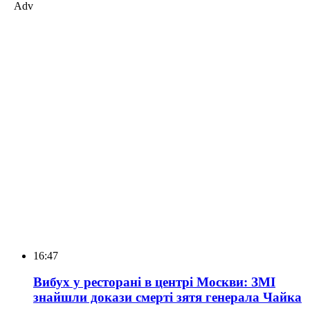
Adv
16:47
Вибух у ресторані в центрі Москви: ЗМІ
знайшли докази смерті зятя генерала Чайка