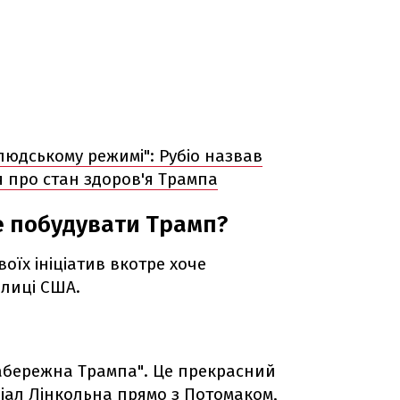
людському режимі": Рубіо назвав
 про стан здоров'я Трампа
е побудувати Трамп?
оїх ініціатив вкотре хоче
лиці США.
Набережна Трампа". Це прекрасний
оріал Лінкольна прямо з Потомаком,