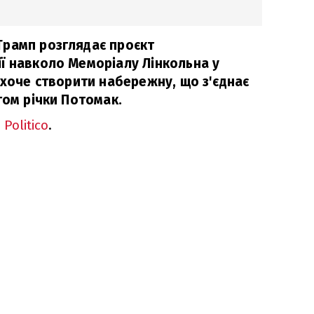
Трамп розглядає проєкт
ї навколо Меморіалу Лінкольна у
 хоче створити набережну, що з'єднає
гом річки Потомак.
і
Politico
.