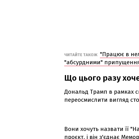
"Працює в не
ЧИТАЙТЕ ТАКОЖ
"абсурдними" припущення
Що цього разу хоч
Дональд Трамп в рамках св
переосмислити вигляд сто
Вони хочуть назвати її "
проєкт, і він з'єднає Мем