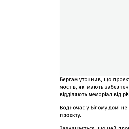
Бергам уточнив, що проєк
мостів, які мають забезпе
відділяють меморіал від рі
Водночас у Білому домі не
проєкту.
Зазначається, що цей про