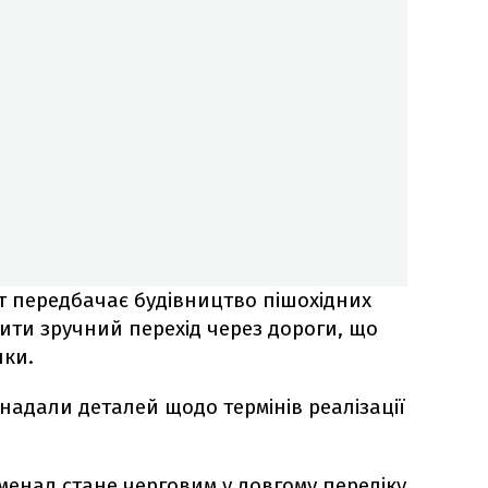
т передбачає будівництво пішохідних
чити зручний перехід через дороги, що
чки.
 надали деталей щодо термінів реалізації
менад стане черговим у довгому переліку