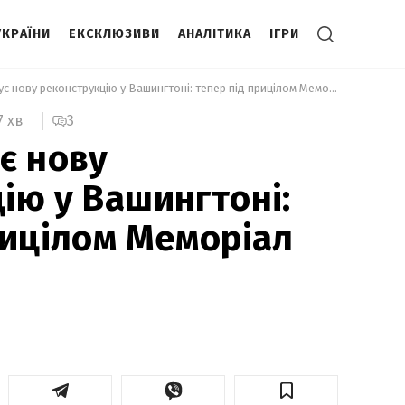
УКРАЇНИ
ЕКСКЛЮЗИВИ
АНАЛІТИКА
ІГРИ
 Трамп планує нову реконструкцію у Вашингтоні: тепер під прицілом Меморіал Лінкольна 
3
7 хв
є нову
ію у Вашингтоні:
рицілом Меморіал