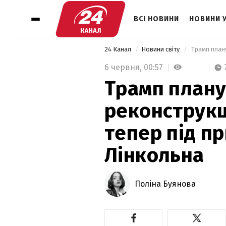
ВСІ НОВИНИ
НОВИНИ 
24 Канал
Новини світу
6 червня,
00:57
Трамп плану
реконструкц
тепер під п
Лінкольна
Поліна Буянова