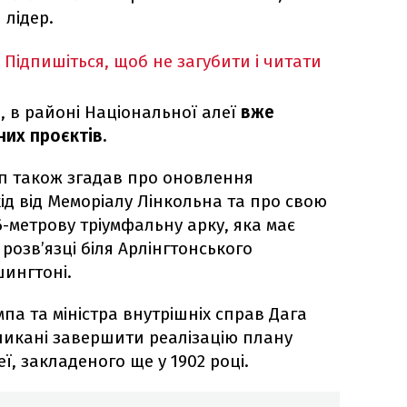
 лідер.
Підпишіться, щоб не загубити і читати
, в районі Національної алеї
вже
них проєктів.
рамп також згадав про оновлення
ід від Меморіалу Лінкольна та про свою
6-метрову тріумфальну арку, яка має
розв’язці біля Арлінгтонського
шингтоні.
па та міністра внутрішніх справ Дага
кликані завершити реалізацію плану
ї, закладеного ще у 1902 році.