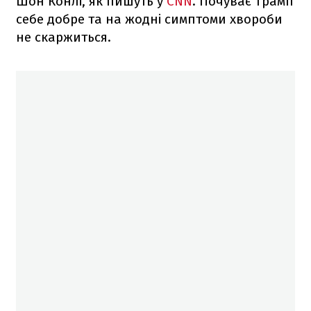
Шон Конлі, як пишуть у
CNN
. Почуває Трамп
себе добре та на жодні симптоми хвороби
не скаржиться.