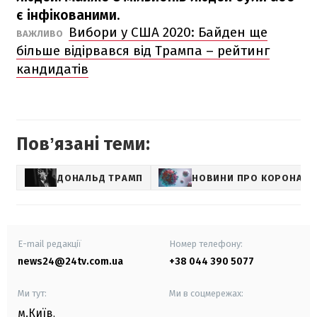
є інфікованими.
Вибори у США 2020: Байден ще
ВАЖЛИВО
більше відірвався від Трампа – рейтинг
кандидатів
Повʼязані теми:
ДОНАЛЬД ТРАМП
НОВИНИ ПРО КОРОНАВІ
E-mail редакції
Номер телефону:
news24@24tv.com.ua
+38 044 390 5077
Ми тут:
Ми в соцмережах:
м.Київ
,