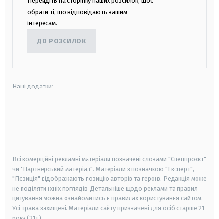
Перейдіть на сторінку наших розсилок, щоб
обрати ті, що відповідають вашим
інтересам.
ДО РОЗСИЛОК
Наші додатки:
android
apple
smart tv
samsung smart tv
Всі комерційні рекламні матеріали позначені словами "Спецпроєкт"
чи "Партнерський матеріал". Матеріали з позначкою "Експерт",
"Позиція" відображають позицію авторів та героїв. Редакція може
не поділяти їхніх поглядів. Детальніше щодо реклами та правил
цитування можна ознайомитись в правилах користування сайтом.
Усі права захищені.
Матеріали сайту призначені для осіб старше
21
року (21+)