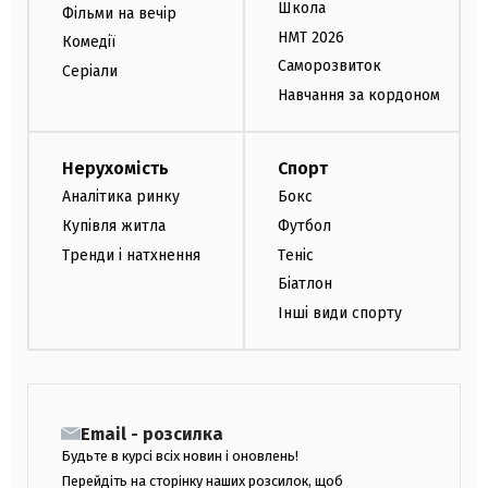
Школа
Фільми на вечір
НМТ 2026
Комедії
Саморозвиток
Серіали
Навчання за кордоном
Нерухомість
Спорт
Аналітика ринку
Бокс
Купівля житла
Футбол
Тренди і натхнення
Теніс
Біатлон
Інші види спорту
Email - розсилка
Будьте в курсі всіх новин і оновлень!
Перейдіть на сторінку наших розсилок, щоб