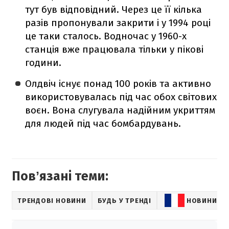
тут був відповідний. Через це її кілька
разів пропонували закрити і у 1994 році
це таки сталось. Водночас у 1960-х
станція вже працювала тільки у пікові
години.
Олдвіч існує понад 100 років та активно
використовувалась під час обох світових
воєн. Вона слугувала надійним укриттям
для людей під час бомбардувань.
Повʼязані теми:
ТРЕНДОВІ НОВИНИ
БУДЬ У ТРЕНДІ
НОВИНИ ФР