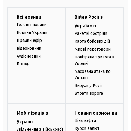
Всі новини
Війна Росії з
Головні новини
Україною
Новини України
Ракетні обстріли
Прямий ефір
Карта бойових дій
Відеоновини
Мирні переговори
Аудіоновини
Повітряна тривога в
Україні
Погода
Масована атака по
Україні
Вибухи у Росії
Втрати ворога
Мобілізація в
Новини економіки
Ціна нафти
Україні
Курси валют
Звільнення з військової