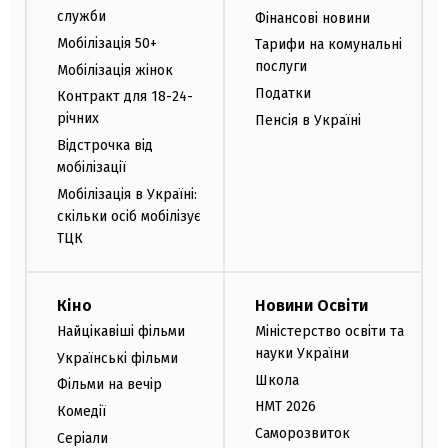
служби
Фінансові новини
Мобілізація 50+
Тарифи на комунальні
послуги
Мобілізація жінок
Податки
Контракт для 18-24-
річних
Пенсія в Україні
Відстрочка від
мобілізації
Мобілізація в Україні:
скільки осіб мобілізує
ТЦК
Кіно
Новини Освіти
Найцікавіші фільми
Міністерство освіти та
науки України
Українські фільми
Школа
Фільми на вечір
НМТ 2026
Комедії
Саморозвиток
Серіали