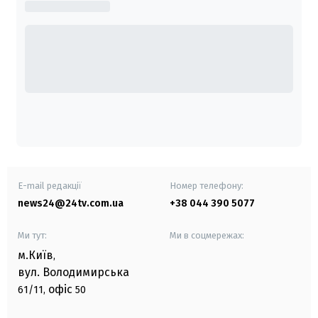
E-mail редакції
Номер телефону:
news24@24tv.com.ua
+38 044 390 5077
Ми тут:
Ми в соцмережах:
м.Київ
,
вул. Володимирська
офіс
61/11,
50