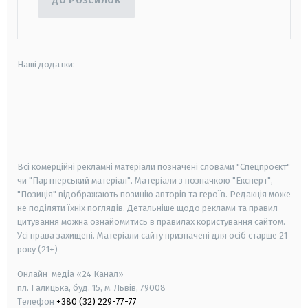
ДО РОЗСИЛОК
Наші додатки:
android
apple
smart tv
samsung smart tv
Всі комерційні рекламні матеріали позначені словами "Спецпроєкт"
чи "Партнерський матеріал". Матеріали з позначкою "Експерт",
"Позиція" відображають позицію авторів та героїв. Редакція може
не поділяти їхніх поглядів. Детальніше щодо реклами та правил
цитування можна ознайомитись в правилах користування сайтом.
Усі права захищені.
Матеріали сайту призначені для осіб старше
21
року (21+)
Онлайн-медіа «24 Канал»
пл. Галицька, буд. 15, м. Львів, 79008
Телефон
+380 (32) 229-77-77