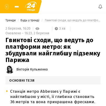
Тренди
Будь у тренді
 Гвинтові сходи, що ведуть до платформи метро: як збудували найглибшу підземку Парижа 
3 хв
2 березня,
16:20
Оновлено -
16:23,
2 березня
Гвинтові сходи, що ведуть до
платформи метро: як
збудували найглибшу підземку
Парижа
Вікторія Кульженко
ОСНОВНІ ТЕЗИ
Станція метро Abbesses у Парижі є
найглибшою у місті, її глибина становить
36 метрів та вона прикрашена фресками.