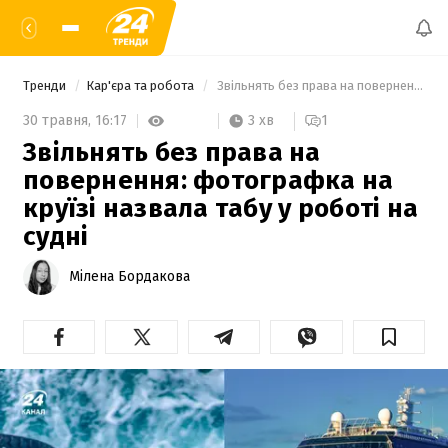
Тренди
Кар'єра та робота
 Звільнять без права на повернення: фотографка на круїзі назвала табу у роботі на судні 
3 хв
30 травня,
16:17
1
Звільнять без права на
повернення: фотографка на
круїзі назвала табу у роботі на
судні
Мілена Бордакова