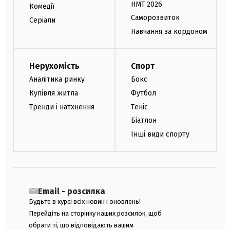
НМТ 2026
Комедії
Саморозвиток
Серіали
Навчання за кордоном
Нерухомість
Спорт
Аналітика ринку
Бокс
Купівля житла
Футбол
Тренди і натхнення
Теніс
Біатлон
Інші види спорту
Email - розсилка
Будьте в курсі всіх новин і оновлень!
Перейдіть на сторінку наших розсилок, щоб
обрати ті, що відповідають вашим