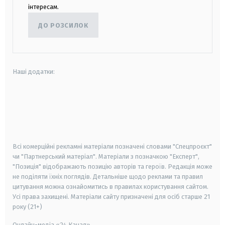
інтересам.
ДО РОЗСИЛОК
Наші додатки:
android
apple
smart tv
samsung smart tv
Всі комерційні рекламні матеріали позначені словами "Спецпроєкт"
чи "Партнерський матеріал". Матеріали з позначкою "Експерт",
"Позиція" відображають позицію авторів та героїв. Редакція може
не поділяти їхніх поглядів. Детальніше щодо реклами та правил
цитування можна ознайомитись в правилах користування сайтом.
Усі права захищені.
Матеріали сайту призначені для осіб старше
21
року (21+)
Онлайн-медіа «24 Канал»