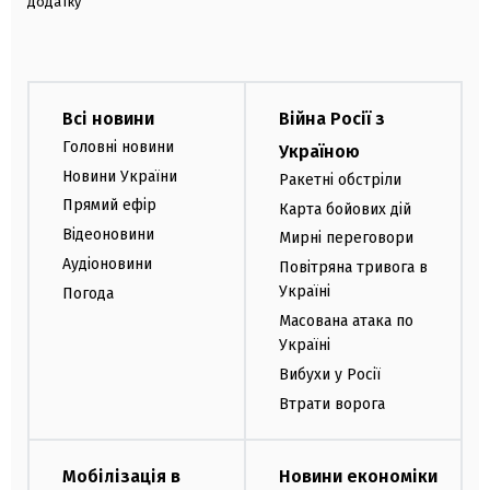
додатку
Всі новини
Війна Росії з
Головні новини
Україною
Новини України
Ракетні обстріли
Прямий ефір
Карта бойових дій
Відеоновини
Мирні переговори
Аудіоновини
Повітряна тривога в
Україні
Погода
Масована атака по
Україні
Вибухи у Росії
Втрати ворога
Мобілізація в
Новини економіки