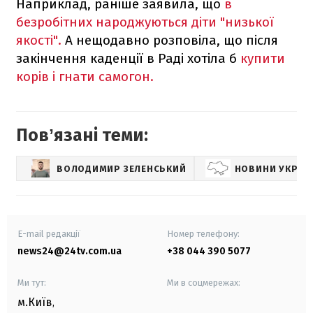
Наприклад, раніше заявила, що
в
безробітних народжуються діти "низької
якості".
А нещодавно розповіла, що після
закінчення каденції в Раді хотіла б
купити
корів і гнати самогон.
Повʼязані теми:
ВОЛОДИМИР ЗЕЛЕНСЬКИЙ
НОВИНИ УКРАЇ
E-mail редакції
Номер телефону:
news24@24tv.com.ua
+38 044 390 5077
Ми тут:
Ми в соцмережах:
м.Київ
,