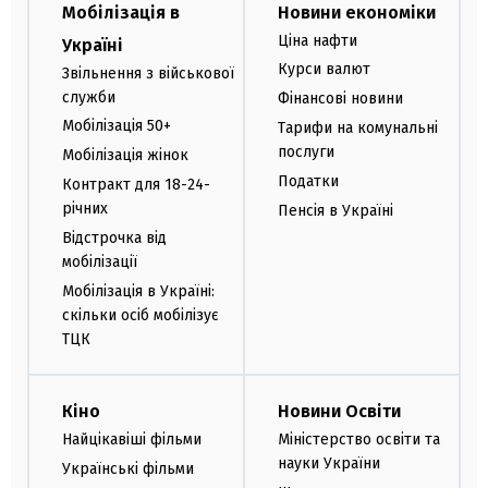
Мобілізація в
Новини економіки
Ціна нафти
Україні
Курси валют
Звільнення з військової
служби
Фінансові новини
Мобілізація 50+
Тарифи на комунальні
послуги
Мобілізація жінок
Податки
Контракт для 18-24-
річних
Пенсія в Україні
Відстрочка від
мобілізації
Мобілізація в Україні:
скільки осіб мобілізує
ТЦК
Кіно
Новини Освіти
Найцікавіші фільми
Міністерство освіти та
науки України
Українські фільми