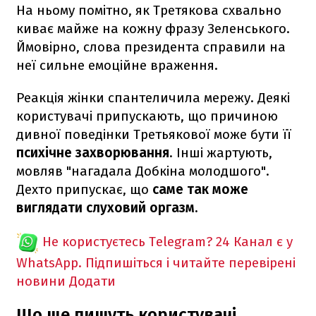
На ньому помітно, як Третякова схвально
киває майже на кожну фразу Зеленського.
Ймовірно, слова президента справили на
неї сильне емоційне враження.
Реакція жінки спантеличила мережу. Деякі
користувачі припускають, що причиною
дивної поведінки Третьякової може бути її
психічне захворювання
. Інші жартують,
мовляв "нагадала Добкіна молодшого".
Дехто припускає, що
саме так може
виглядати слуховий оргазм.
Не користуєтесь Telegram?
24 Канал є у
WhatsApp. Підпишіться і читайте перевірені
новини
Додати
Що ще пишуть користувачі