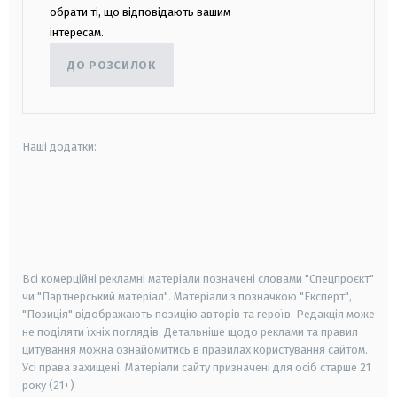
обрати ті, що відповідають вашим
інтересам.
ДО РОЗСИЛОК
Наші додатки:
android
apple
smart tv
samsung smart tv
Всі комерційні рекламні матеріали позначені словами "Спецпроєкт"
чи "Партнерський матеріал". Матеріали з позначкою "Експерт",
"Позиція" відображають позицію авторів та героїв. Редакція може
не поділяти їхніх поглядів. Детальніше щодо реклами та правил
цитування можна ознайомитись в правилах користування сайтом.
Усі права захищені.
Матеріали сайту призначені для осіб старше
21
року (21+)