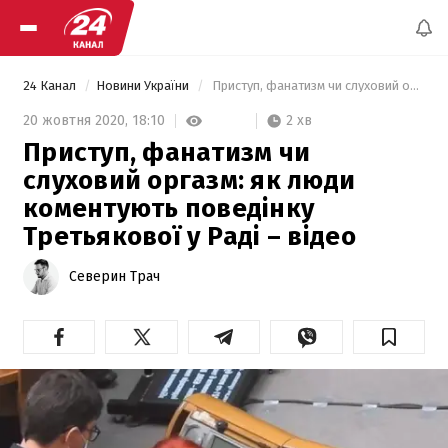
24 Канал
Новини України
 Приступ, фанатизм чи слуховий оргазм: як люди коментують поведінку Третьякової у Раді – відео 
2 хв
20 жовтня 2020,
18:10
Приступ, фанатизм чи
слуховий оргазм: як люди
коментують поведінку
Третьякової у Раді – відео
Северин Трач