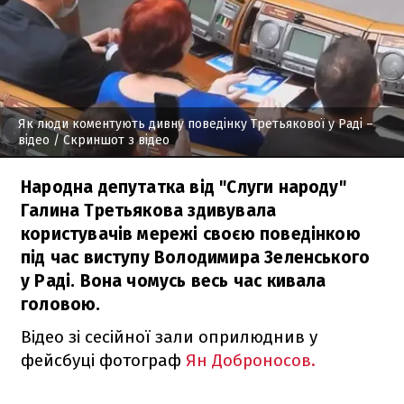
Як люди коментують дивну поведінку Третьякової у Раді –
відео
/ Скриншот з відео
Народна депутатка від "Слуги народу"
Галина Третьякова здивувала
користувачів мережі своєю поведінкою
під час виступу Володимира Зеленського
у Раді. Вона чомусь весь час кивала
головою.
Відео зі сесійної зали оприлюднив у
фейсбуці фотограф
Ян Доброносов.