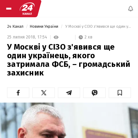
24 Канал
Новини України
 У Москві у СІЗО з'явився ще один українець, якого затримала ФСБ, – громадський захисник  
2 хв
25 липня 2018,
17:54
У Москві у СІЗО з'явився ще
один українець, якого
затримала ФСБ, – громадський
захисник