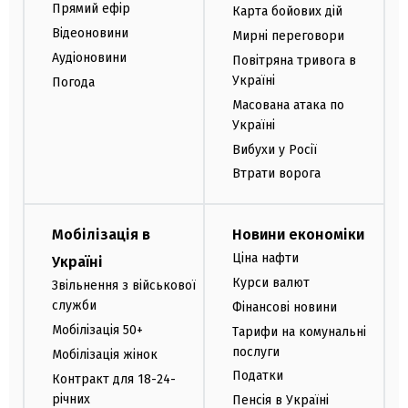
Прямий ефір
Карта бойових дій
Відеоновини
Мирні переговори
Аудіоновини
Повітряна тривога в
Україні
Погода
Масована атака по
Україні
Вибухи у Росії
Втрати ворога
Мобілізація в
Новини економіки
Ціна нафти
Україні
Курси валют
Звільнення з військової
служби
Фінансові новини
Мобілізація 50+
Тарифи на комунальні
послуги
Мобілізація жінок
Податки
Контракт для 18-24-
річних
Пенсія в Україні