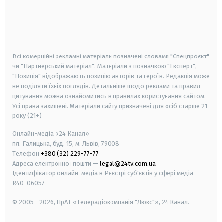
android
apple
smart tv
samsung smart tv
Всі комерційні рекламні матеріали позначені словами "Спецпроєкт"
чи "Партнерський матеріал". Матеріали з позначкою "Експерт",
"Позиція" відображають позицію авторів та героїв. Редакція може
не поділяти їхніх поглядів. Детальніше щодо реклами та правил
цитування можна ознайомитись в правилах користування сайтом.
Усі права захищені.
Матеріали сайту призначені для осіб старше
21
року (21+)
Онлайн-медіа «24 Канал»
пл. Галицька, буд. 15, м. Львів, 79008
Телефон
+380 (32) 229-77-77
Адреса електронної пошти —
legal@24tv.com.ua
Ідентифікатор онлайн-медіа в Реєстрі суб'єктів у сфері медіа —
R40-06057
© 2005—2026,
ПрАТ «Телерадіокомпанія "Люкс"», 24 Канал.