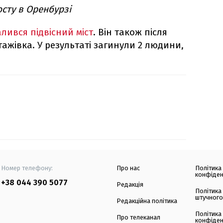
сту в Оренбурзі
алився підвісний міст
. Він також після
тажівка. У результаті загинули 2 людини,
Номер телефону:
Про нас
Політика
конфіден
+38 044 390 5077
Редакція
Політика
штучного
Редакційна політика
Політика
Про телеканал
конфіден