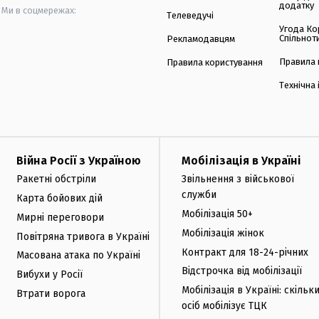
додатку
Ми в соцмережах:
Телеведучі
Угода Ко
Спільнот
Рекламодавцям
Правила 
Правила користування
Технічна
Війна Росії з Україною
Мобілізація в Україні
Ракетні обстріли
Звільнення з військової
служби
Карта бойових дій
Мобілізація 50+
Мирні переговори
Мобілізація жінок
Повітряна тривога в Україні
Контракт для 18-24-річних
Масована атака по Україні
Відстрочка від мобілізації
Вибухи у Росії
Мобілізація в Україні: скільк
Втрати ворога
осіб мобілізує ТЦК