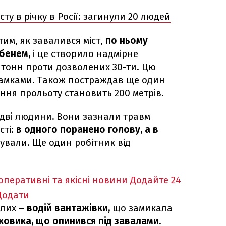
сту в річку в Росії: загинули 20 людей
им, як завалився міст,
по ньому
бенем,
і це створило надмірне
тонн проти дозволених 30-ти. Цю
амками. Також постраждав ще один
ння прольоту становить 200 метрів.
 дві людини
.
Вони зазнали травм
сті:
в одного поранено голову, а в
ізували. Ще один робітник від
оперативні та якісні новини
Додайте 24
Додати
ілих –
водій вантажівки,
що замикала
ковика, що опинився під завалами.