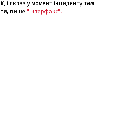
ї, і якраз у момент інциденту
там
ти,
пише
"Інтерфакс".