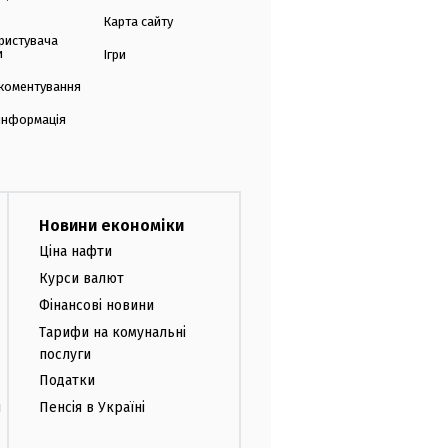
Карта сайту
ристувача
и
Ігри
коментування
 інформація
Новини економіки
Ціна нафти
Курси валют
Фінансові новини
Тарифи на комунальні
послуги
Податки
и
Пенсія в Україні