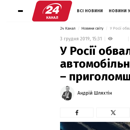
ВСІ НОВИНИ
НОВИНИ 
24 Канал
Новини світу
3 грудня 2019,
15:31
У Росії обва
автомобільни
– приголомш
Андрій Шляхтін