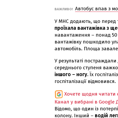
Автобус впав з мо
ВАЖЛИВО!
У МНС додають, що перед т
проїхала вантажівка з ще
навантаження – понад 50 
вантажівку пошкодило ул
автомобіль. Площа завале
У результаті постраждали
середнього ступеня важко
іншого – ногу.
Їх госпітал
госпіталізації відмовився.
Хочете щодня читати 
Канал у вибрані в Google
Відомо, що один із потерп
колону. Інший –
водій лег