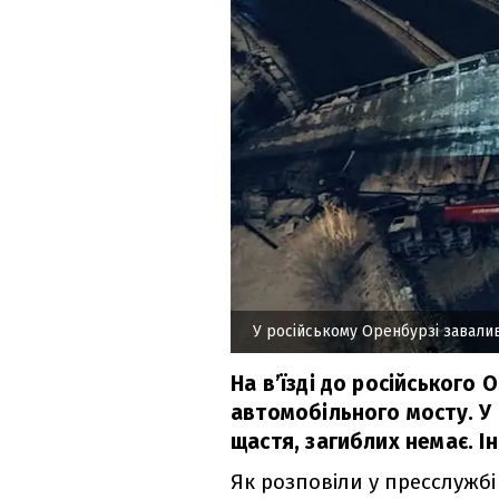
У російському Оренбурзі завали
На в’їзді до російського
автомобільного мосту. У
щастя, загиблих немає. І
Як розповіли у пресслужбі