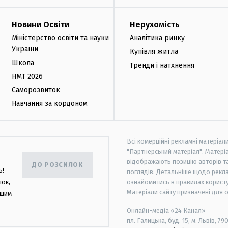
Новини Освіти
Нерухомість
Міністерство освіти та науки
Аналітика ринку
України
Купівля житла
Школа
Тренди і натхнення
НМТ 2026
Саморозвиток
Навчання за кордоном
Всі комерційні рекламні матеріал
"Партнерський матеріал". Матеріа
відображають позицію авторів та 
ДО РОЗСИЛОК
ь!
поглядів. Детальніше щодо рекл
лок,
ознайомитись в правилах користу
Матеріали сайту призначені для 
ашим
Онлайн-медіа «24 Канал»
пл. Галицька, буд. 15, м. Львів, 79