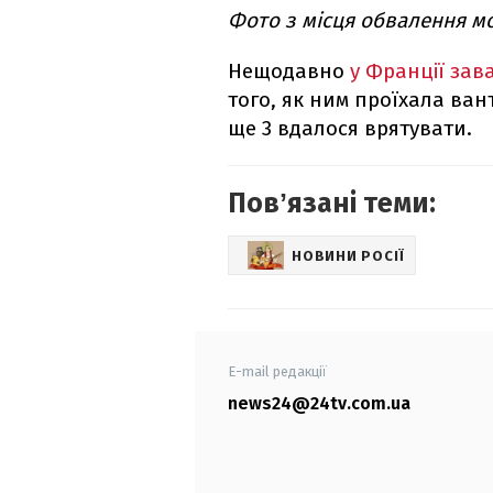
Фото з місця обвалення мо
Нещодавно
у Франції зав
того, як ним проїхала ван
ще 3 вдалося врятувати.
Повʼязані теми:
НОВИНИ РОСІЇ
E-mail редакції
news24@24tv.com.ua