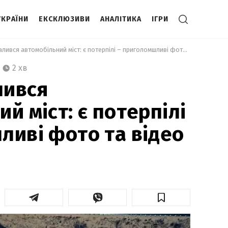
УКРАЇНИ
ЕКСКЛЮЗИВИ
АНАЛІТИКА
ІГРИ
 У Росії обвалився автомобільний міст: є потерпілі – приголомшливі фото та відео 
2 хв
лився
й міст: є потерпілі
ливі фото та відео