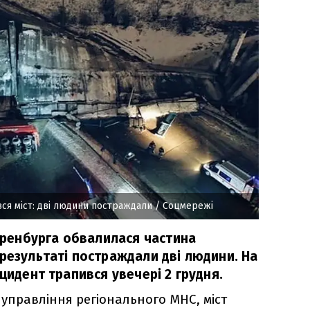
вся міст: дві людини постраждали
/ Соцмережі
 Оренбурга обвалилася частина
 результаті постраждали дві людини. На
нцидент трапився увечері 2 грудня.
 управління регіонального МНС, міст