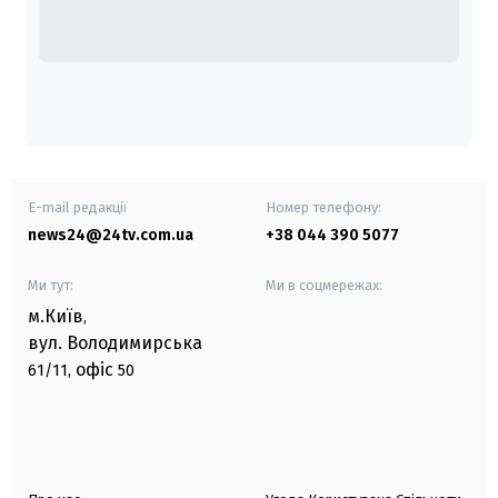
E-mail редакції
Номер телефону:
news24@24tv.com.ua
+38 044 390 5077
Ми тут:
Ми в соцмережах:
м.Київ
,
вул. Володимирська
офіс
61/11,
50