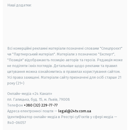
Наші додатки:
android
apple
smart tv
samsung smart tv
Всі комерційні рекламні матеріали позначені словами "Спецпроєкт"
чи "Партнерський матеріал". Матеріали з позначкою "Експерт",
"Позиція" відображають позицію авторів та героїв. Редакція може
не поділяти їхніх поглядів. Детальніше щодо реклами та правил
цитування можна ознайомитись в правилах користування сайтом.
Усі права захищені.
Матеріали сайту призначені для осіб старше
21
року (21+)
Онлайн-медіа «24 Канал»
пл. Галицька, буд. 15, м. Львів, 79008
Телефон
+380 (32) 229-77-77
Адреса електронної пошти —
legal@24tv.com.ua
Ідентифікатор онлайн-медіа в Реєстрі суб'єктів у сфері медіа —
R40-06057