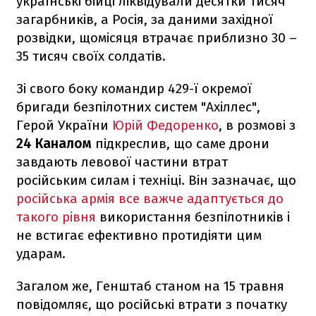
українські бійці ліквідували десятки тисяч
загарбників, а Росія, за даними західної
розвідки, щомісяця втрачає приблизно 30 –
35 тисяч своїх солдатів.
Зі свого боку командир 429-ї окремої
бригади безпілотних систем "Ахіллес",
Герой України
Юрій Федоренко
, в розмові з
24 Каналом
підкреслив, що саме дрони
завдають левової частини втрат
російським силам і техніці. Він зазначає, що
російська армія все важче адаптується до
такого рівня
використання безпілотників і
не встигає ефективно протидіяти цим
ударам.
Загалом же, Генштаб станом на 15 травня
повідомляє, що російські втрати з початку