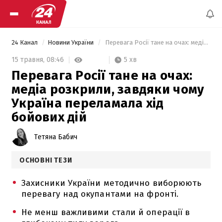
24 Канал
Новини України
 Перевага Росії тане на очах: медіа розкрили, завдяки чому Україна переламала хід бойових дій 
5 хв
15 травня,
08:46
Перевага Росії тане на очах:
медіа розкрили, завдяки чому
Україна переламала хід
бойових дій
Тетяна Бабич
ОСНОВНІ ТЕЗИ
Захисники України методично виборюють
перевагу над окупантами на фронті.
Не менш важливими стали й операції в