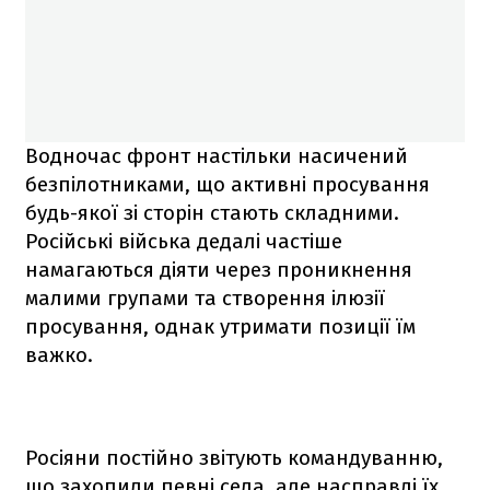
Водночас фронт настільки насичений
безпілотниками, що активні просування
будь-якої зі сторін стають складними.
Російські війська дедалі частіше
намагаються діяти через проникнення
малими групами та створення ілюзії
просування, однак утримати позиції їм
важко.
Росіяни постійно звітують командуванню,
що захопили певні села, але насправді їх