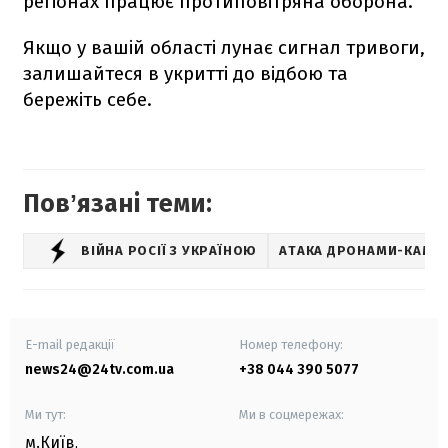
регіонах працює протиповітряна оборона.
Якщо у вашій області лунає сигнал тривоги,
залишайтеся в укритті до відбою та
бережіть себе.
Повʼязані теми:
ВІЙНА РОСІЇ З УКРАЇНОЮ
АТАКА ДРОНАМИ-КАМІК
E-mail редакції
Номер телефону:
news24@24tv.com.ua
+38 044 390 5077
Ми тут:
Ми в соцмережах:
м.Київ
,