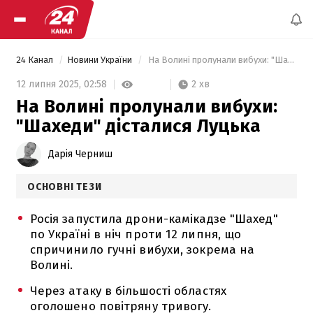
24 Канал
Новини України
 На Волині пролунали вибухи: "Шахеди" дісталися Луцька 
2 хв
12 липня 2025,
02:58
На Волині пролунали вибухи:
"Шахеди" дісталися Луцька
Дарія Черниш
ОСНОВНІ ТЕЗИ
Росія запустила дрони-камікадзе "Шахед"
по Україні в ніч проти 12 липня, що
спричинило гучні вибухи, зокрема на
Волині.
Через атаку в більшості областях
оголошено повітряну тривогу.