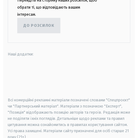
Перейдіть на сторінку наших розсилок, щоб
обрати ті, що відповідають вашим
інтересам.
ДО РОЗСИЛОК
Наші додатки:
android
apple
smart tv
samsung smart tv
Всі комерційні рекламні матеріали позначені словами "Спецпроєкт"
чи "Партнерський матеріал". Матеріали з позначкою "Експерт",
"Позиція" відображають позицію авторів та героїв. Редакція може
не поділяти їхніх поглядів. Детальніше щодо реклами та правил
цитування можна ознайомитись в правилах користування сайтом.
Усі права захищені.
Матеріали сайту призначені для осіб старше
21
року (21+)