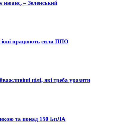
 є нюанс, – Зеленський
гіоні працюють сили ППО
йважливіші цілі, які треба уразити
стикою та понад 150 БпЛА