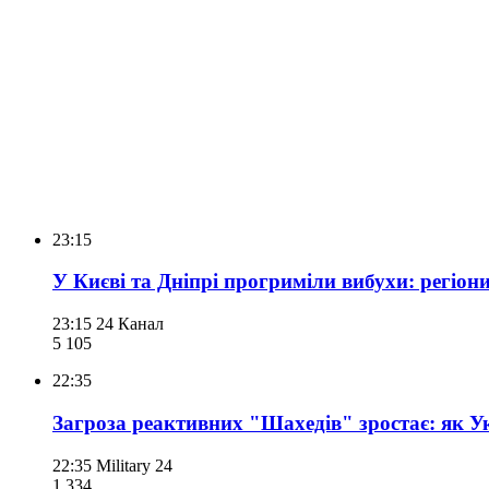
23:15
У Києві та Дніпрі прогриміли вибухи: регіо
23:15
24 Канал
5 105
22:35
Загроза реактивних "Шахедів" зростає: як Ук
22:35
Military 24
1 334