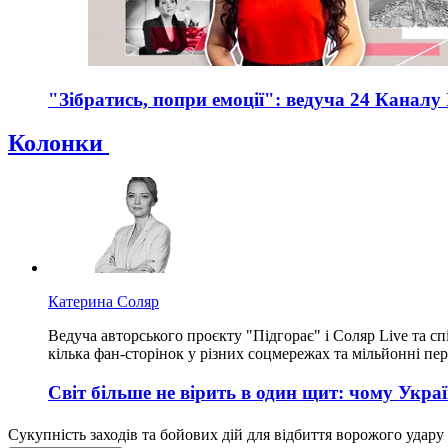
"Зібратись, попри емоції": ведуча 24 Каналу
Колонки
Катерина Соляр
Ведуча авторського проєкту "Підгорає" і Соляр Live та сп
кілька фан-сторінок у різних соцмережах та мільйонні пер
Світ більше не вірить в один щит: чому Украї
Сукупність заходів та бойових дій для відбиття ворожого удару