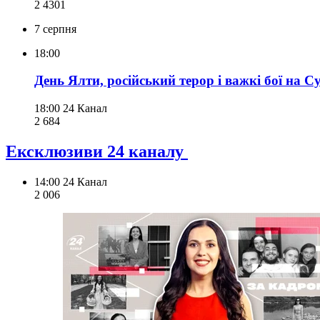
2 430
1
7 серпня
18:00
День Ялти, російський терор і важкі бої на С
18:00
24 Канал
2 684
Ексклюзиви 24 каналу
14:00
24 Канал
2 006