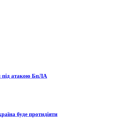
ни під атакою БпЛА
раїна буде протидіяти