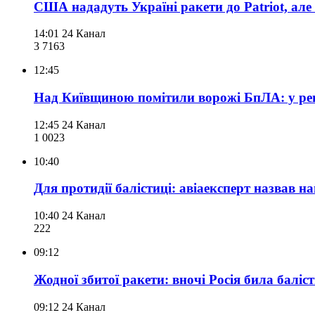
США нададуть Україні ракети до Patriot, але
14:01
24 Канал
3 716
3
12:45
Над Київщиною помітили ворожі БпЛА: у ре
12:45
24 Канал
1 002
3
10:40
Для протидії балістиці: авіаексперт назвав на
10:40
24 Канал
222
09:12
Жодної збитої ракети: вночі Росія била балі
09:12
24 Канал