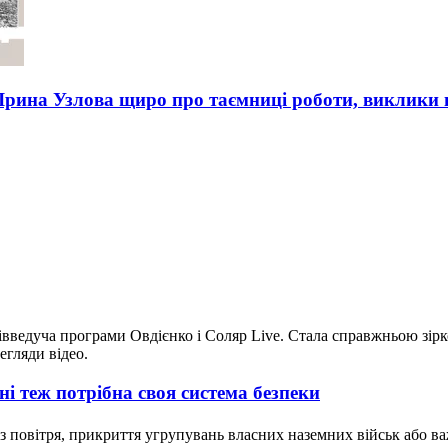
 Ірина Узлова щиро про таємниці роботи, виклики в
івведуча програми Овдієнко і Соляр Live. Стала справжньою зірко
егляди відео.
ні теж потрібна своя система безпеки
 з повітря, прикриття угрупувань власних наземних військ або ва