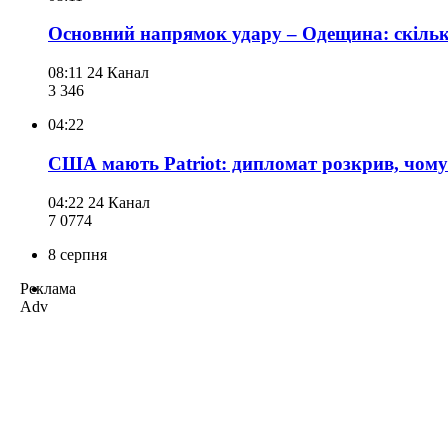
Основний напрямок удару – Одещина: скільки 
08:11
24 Канал
3 346
04:22
США мають Patriot: дипломат розкрив, чому 
04:22
24 Канал
7 077
4
8 серпня
Реклама
Adv