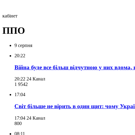
кабінет
ППО
9 серпня
20:22
Війна буде все більш відчутною у них вдома, в
20:22
24 Канал
1 954
2
17:04
Світ більше не вірить в один щит: чому Украї
17:04
24 Канал
800
08:11