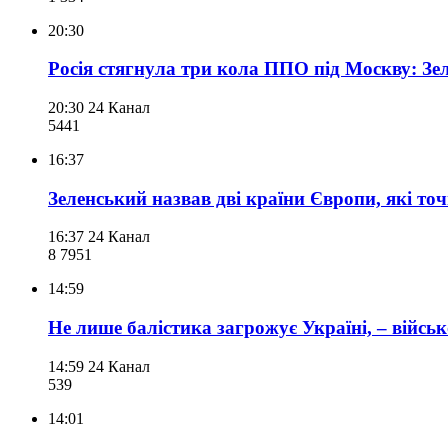
20:30
Росія стягнула три кола ППО під Москву: Зе
20:30
24 Канал
544
1
16:37
Зеленський назвав дві країни Європи, які точ
16:37
24 Канал
8 795
1
14:59
Не лише балістика загрожує Україні, – війсь
14:59
24 Канал
539
14:01