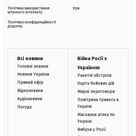
Політика використання
Ігри
штучного інтелекту
Політика конфіденційності
додатку
Всі новини
Війна Росії з
Головні новини
Україною
Новини України
Ракетні обстріли
Прямий ефір
Карта бойових дій
Відеоновини
Мирні переговори
Аудіоновини
Повітряна тривога в
Україні
Погода
Масована атака по
Україні
Вибухи у Росії