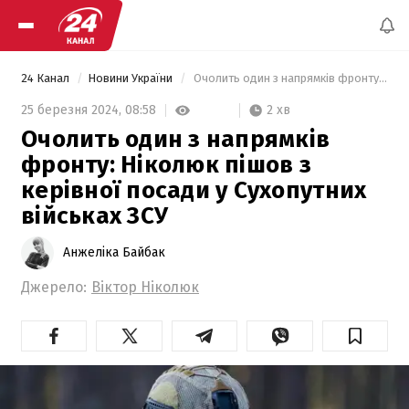
24 Канал
Новини України
 Очолить один з напрямків фронту: Ніколюк пішов з керівної посади у Сухопутних військах ЗСУ 
2 хв
25 березня 2024,
08:58
Очолить один з напрямків
фронту: Ніколюк пішов з
керівної посади у Сухопутних
військах ЗСУ
Анжеліка Байбак
Джерело:
Віктор Ніколюк