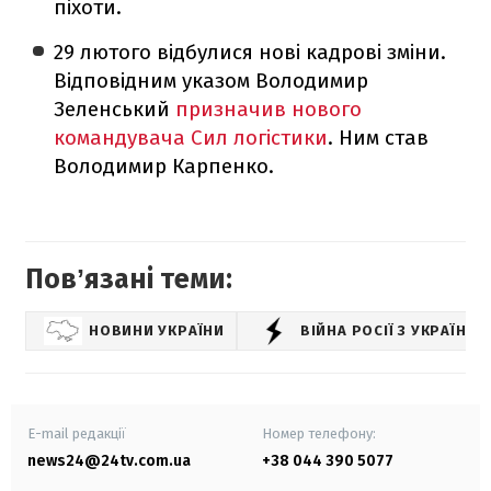
піхоти.
29 лютого відбулися нові кадрові зміни.
Відповідним указом Володимир
Зеленський
призначив нового
командувача Сил логістики
. Ним став
Володимир Карпенко.
Повʼязані теми:
НОВИНИ УКРАЇНИ
ВІЙНА РОСІЇ З УКРАЇНО
E-mail редакції
Номер телефону:
news24@24tv.com.ua
+38 044 390 5077