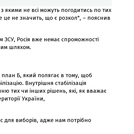
я, з якими не всі можуть погодитись по тих
 це не значить, що є розкол", – пояснив
ям ЗСУ, Росія вже немає спроможності
вим шляхом.
є план Б, який полягає в тому, щоб
лізацію. Внутрішня стабілізація
ню тих чи інших рішень, які, як вважає
ериторії України,
ас для виборів, адже нам потрібно