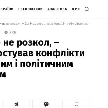
УКРАЇНИ
ЕКСКЛЮЗИВИ
АНАЛІТИКА
ІГРИ
 Дискусії – це не розкол, – Данілов спростував конфлікти між військовим і політичним керівництвом 
3 хв
е не розкол, –
остував конфлікти
вим і політичним
ом