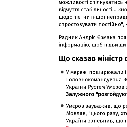
можливості спілкуватись н
відчуття стабільності… Зно
щодо тієї чи іншої неправ
спростовувати постійно",
Радник Андрія Єрмака по
інформацію, щоб підвищит
Що сказав міністр
У мережі поширювали і
Головнокомандувача ЗС
України Рустем Умєров
Залужного "розгойдують
Умєров зауважив, що р
Мовляв, "цього разу, х
України запевнив, що 