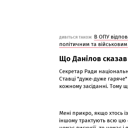
В ОПУ відпов
ДИВІТЬСЯ ТАКОЖ
політичним та військовим
Що Данілов сказав
Секретар Ради національн
Ставці "дуже-дуже гаряче"
кожному засіданні. Тому щ
Мені прикро, якщо хтось із
іншому трактують всю цю с
немає дискусії, то немає і 