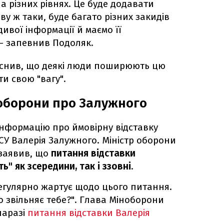
а різних рівнях. Це буде додавати
ву ж таки, буде багато різних закидів
дивої інформації й маємо її
 – запевнив Подоляк.
яснив, що деякі люди поширюють цю
и свою "вагу".
 оборони про Залужного
нформацію про ймовірну відставку
У Валерія Залужного. Міністр оборони
 заявив, що
питання відставки
" як зсередини, так і ззовні
.
егулярно жартує щодо цього питання.
то звільняє тебе?". Глава Міноборони
наразі
питання відставки Валерія