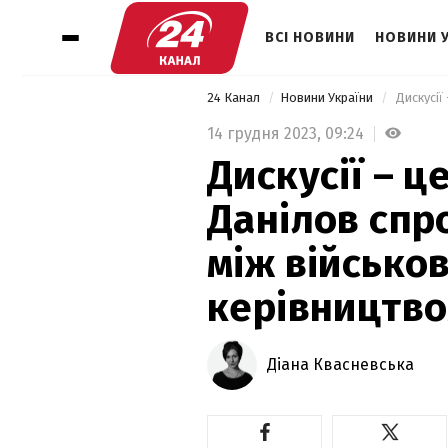
ВСІ НОВИНИ
НОВИНИ 
24 Канал
Новини України
14 грудня 2023,
09:24
Дискусії – ц
Данілов спр
між військо
керівництв
Діана Квасневська