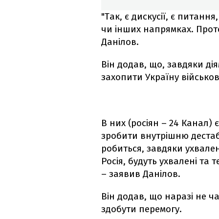
"Так, є дискусії, є питанн
чи інших напрямках. Проте
Данілов.
Він додав, що, завдяки ді
захопити Україну військо
В них (росіян – 24 Канал) 
зробити внутрішню дестабі
робиться, завдяки ухвален
Росія, будуть ухвалені та т
– заявив Данілов.
Він додав, що наразі не ч
здобути перемогу.