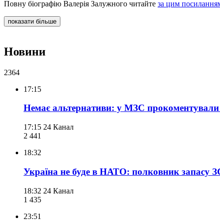
Повну біографію Валерія Залужного читайте
за цим посилання
показати більше
Новини
2364
17:15
Немає альтернативи: у МЗС прокоментували
17:15
24 Канал
2 441
18:32
Україна не буде в НАТО: полковник запасу 
18:32
24 Канал
1 435
23:51