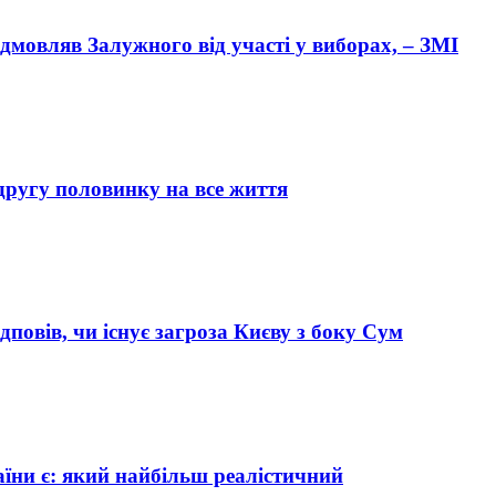
ідмовляв Залужного від участі у виборах, – ЗМІ
другу половинку на все життя
дповів, чи існує загроза Києву з боку Сум
аїни є: який найбільш реалістичний