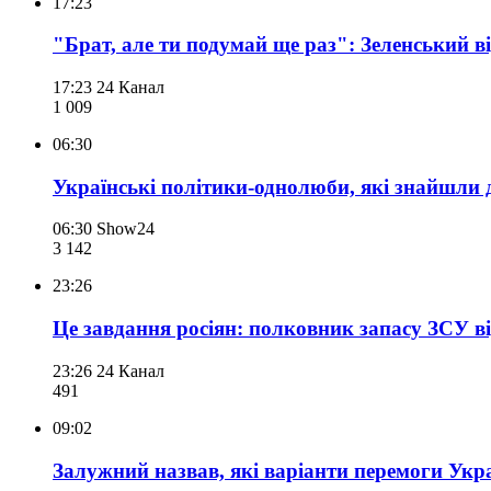
17:23
"Брат, але ти подумай ще раз": Зеленський в
17:23
24 Канал
1 009
06:30
Українські політики-однолюби, які знайшли 
06:30
Show24
3 142
23:26
Це завдання росіян: полковник запасу ЗСУ ві
23:26
24 Канал
491
09:02
Залужний назвав, які варіанти перемоги Укр