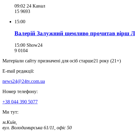
09:02
24 Канал
15 969
3
15:00
Валерій Залужний щемливо прочитав вірш Лін
15:00
Show24
9 010
4
Матеріали сайту призначені для осіб старше
21 року (21+)
E-mail редакції:
news24@24tv.com.ua
Номер телефону:
+38 044 390 5077
Ми тут:
м.Київ
,
вул. Володимирська 61/11, офіс 50