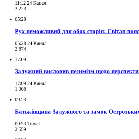
11:12
24 Канал
3 223
05:28
Рух неможливий для обох сторін: Світан поя
05:28
24 Канал
2 874
17:09
Залужний висловив песимізм щодо перспектив
17:09
24 Канал
1 308
09:53
Батьківщина Залужного та замок Острозьких
09:53
Travel
2 559