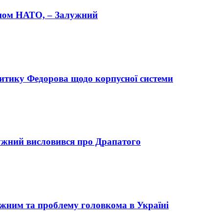
леном НАТО, – Залужний
ритику Федорова щодо корпусної системи
алужний висловився про Драпатого
жним та проблему головкома в Україні