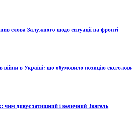
снив слова Залужного щодо ситуації на фронті
 війни в Україні: що обумовило позицію ексголов
: чим дивує затишний і величний Звягель