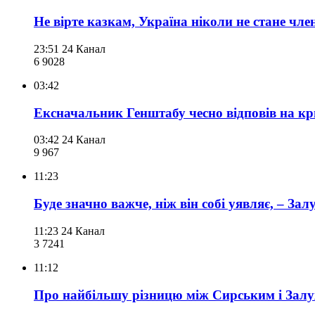
Не вірте казкам, Україна ніколи не стане ч
23:51
24 Канал
6 902
8
03:42
Ексначальник Генштабу чесно відповів на к
03:42
24 Канал
9 967
11:23
Буде значно важче, ніж він собі уявляє, – З
11:23
24 Канал
3 724
1
11:12
Про найбільшу різницю між Сирським і Залу