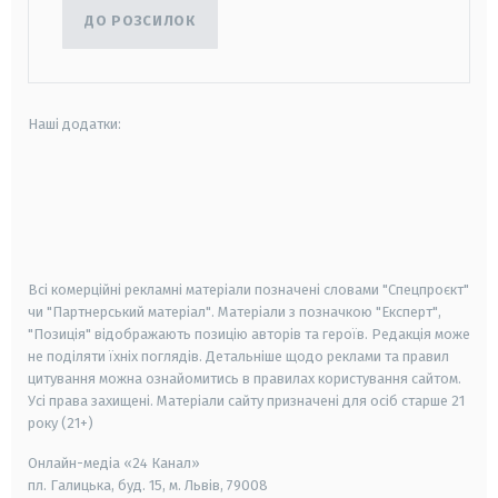
ДО РОЗСИЛОК
Наші додатки:
android
apple
smart tv
samsung smart tv
Всі комерційні рекламні матеріали позначені словами "Спецпроєкт"
чи "Партнерський матеріал". Матеріали з позначкою "Експерт",
"Позиція" відображають позицію авторів та героїв. Редакція може
не поділяти їхніх поглядів. Детальніше щодо реклами та правил
цитування можна ознайомитись в правилах користування сайтом.
Усі права захищені.
Матеріали сайту призначені для осіб старше
21
року (21+)
Онлайн-медіа «24 Канал»
пл. Галицька, буд. 15, м. Львів, 79008