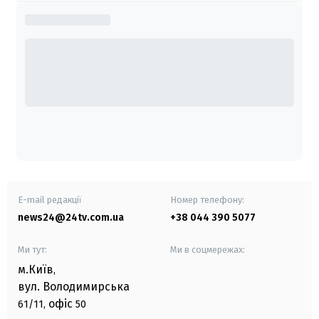
E-mail редакції
Номер телефону:
news24@24tv.com.ua
+38 044 390 5077
Ми тут:
Ми в соцмережах:
м.Київ
,
вул. Володимирська
офіс
61/11,
50