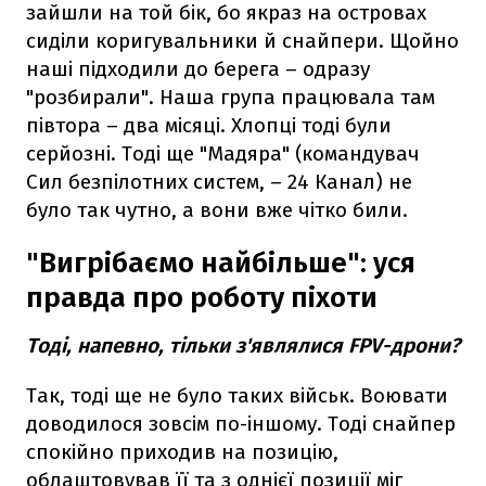
зайшли на той бік, бо якраз на островах
сиділи коригувальники й снайпери. Щойно
наші підходили до берега – одразу
"розбирали". Наша група працювала там
півтора – два місяці. Хлопці тоді були
серйозні. Тоді ще "Мадяра" (командувач
Сил безпілотних систем, – 24 Канал) не
було так чутно, а вони вже чітко били.
"Вигрібаємо найбільше": уся
правда про роботу піхоти
Тоді, напевно, тільки з'являлися FPV-дрони?
Так, тоді ще не було таких військ. Воювати
доводилося зовсім по-іншому. Тоді снайпер
спокійно приходив на позицію,
облаштовував її та з однієї позиції міг