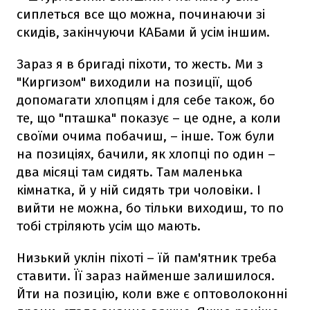
сиплеться все що можна, починаючи зі
скидів, закінчуючи КАБами й усім іншим.
Зараз я в бригаді піхоти, то жесть. Ми з
"Киргизом" виходили на позиції, щоб
допомагати хлопцям і для себе також, бо
те, що "пташка" показує – це одне, а коли
своїми очима побачиш, – інше. Тож були
на позиціях, бачили, як хлопці по один –
два місяці там сидять. Там маленька
кімнатка, й у ній сидять три чоловіки. І
вийти не можна, бо тільки виходиш, то по
тобі стріляють усім що мають.
Низький уклін піхоті – їй пам'ятник треба
ставити. Її зараз найменше залишилося.
Йти на позицію, коли вже є оптоволоконні