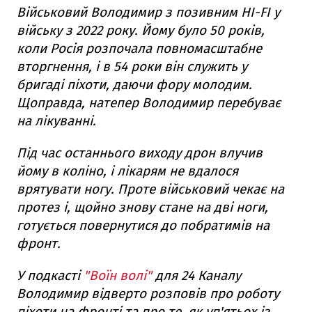
Військовий Володимир з позивним HI-FI у
війську з 2022 року. Йому було 50 років,
коли Росія розпочала повномасштабне
вторгнення, і в 54 роки він служить у
бригаді піхоти, даючи фору молодим.
Щоправда, натепер Володимир перебуває
на лікуванні.
Під час останнього виходу дрон влучив
йому в коліно, і лікарям не вдалося
врятувати ногу. Проте військовий чекає на
протез і, щойно знову стане на дві ноги,
готується повернутися до побратимів на
фронт.
У подкасті
"Воїн волі"
для 24 Каналу
Володимир відверто розповів про роботу
піхоти на фронті та про те, як уп'ятьох із