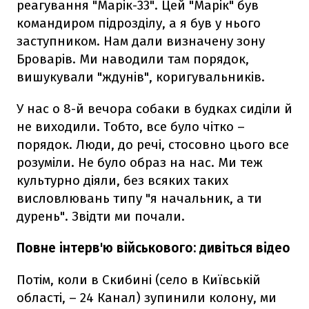
реагування "Марік-33". Цей "Марік" був
командиром підрозділу, а я був у нього
заступником. Нам дали визначену зону
Броварів. Ми наводили там порядок,
вишукували "ждунів", коригувальників.
У нас о 8-й вечора собаки в будках сиділи й
не виходили. Тобто, все було чітко –
порядок. Люди, до речі, стосовно цього все
розуміли. Не було образ на нас. Ми теж
культурно діяли, без всяких таких
висловлювань типу "я начальник, а ти
дурень". Звідти ми почали.
Повне інтерв'ю військового: дивіться відео
Потім, коли в Скибині (село в Київській
області, – 24 Канал) зупинили колону, ми