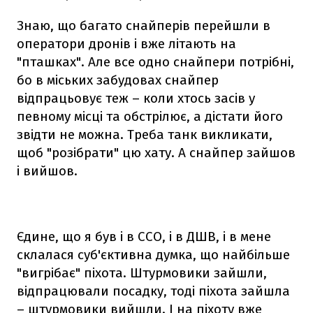
Знаю, що багато снайперів перейшли в
оператори дронів і вже літають на
"пташках". Але все одно снайпери потрібні,
бо в міських забудовах снайпер
відпрацьовує теж – коли хтось засів у
певному місці та обстрілює, а дістати його
звідти не можна. Треба танк викликати,
щоб "розібрати" цю хату. А снайпер зайшов
і вийшов.
Єдине, що я був і в ССО, і в ДШВ, і в мене
склалася суб'єктивна думка, що найбільше
"вигрібає" піхота. Штурмовики зайшли,
відпрацювали посадку, тоді піхота зайшла
– штурмовики вийшли. І на піхоту вже