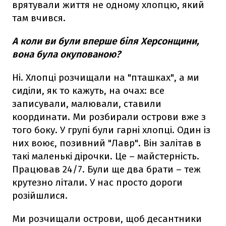
врятували життя не одному хлопцю, який
там вчився.
А коли ви були вперше біля Херсонщини,
вона була окупованою?
Ні. Хлопці розчищали на "пташках", а ми
сиділи, як то кажуть, на очах: все
записували, малювали, ставили
координати. Ми розбирали острови вже з
того боку. У групі були гарні хлопці. Один із
них воює, позивний "Лавр". Він залітав в
такі маленькі дірочки. Це – майстерність.
Працював 24/7. Були ще два брати – теж
крутезно літали. У нас просто дороги
розійшлися.
Ми розчищали острови, щоб десантники