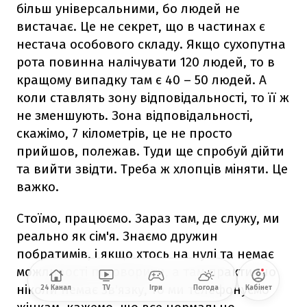
більш універсальними, бо людей не
вистачає. Це не секрет, що в частинах є
нестача особового складу. Якщо сухопутна
рота повинна налічувати 120 людей, то в
кращому випадку там є 40 – 50 людей. А
коли ставлять зону відповідальності, то її ж
не зменшують. Зона відповідальності,
скажімо, 7 кілометрів, це не просто
прийшов, полежав. Туди ще спробуй дійти
та вийти звідти. Треба ж хлопців міняти. Це
важко.
Стоїмо, працюємо. Зараз там, де служу, ми
реально як сім'я. Знаємо дружин
побратимів, і якщо хтось на нулі та немає
можливості поговорити, а там практично
ніколи немає зв'язку, то ми телефонуємо
24 Канал
TV
Ігри
Погода
Кабінет