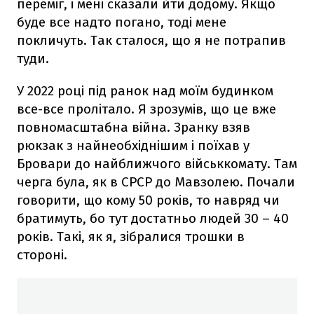
переміг, і мені сказали йти додому. Якщо
буде все надто погано, тоді мене
покличуть. Так сталося, що я не потрапив
туди.
У 2022 році під ранок над моїм будинком
все-все пролітало. Я зрозумів, що це вже
повномасштабна війна. Зранку взяв
рюкзак з найнеобхіднішим і поїхав у
Бровари до найближчого військкомату. Там
черга була, як в СРСР до Мавзолею. Почали
говорити, що кому 50 років, то навряд чи
братимуть, бо тут достатньо людей 30 – 40
років. Такі, як я, зібралися трошки в
стороні.