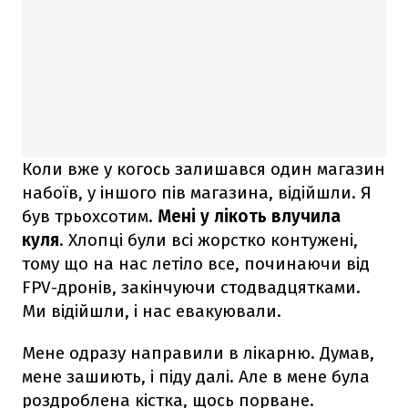
Коли вже у когось залишався один магазин
набоїв, у іншого пів магазина, відійшли. Я
був трьохсотим.
Мені у лікоть влучила
куля
. Хлопці були всі жорстко контужені,
тому що на нас летіло все, починаючи від
FPV-дронів, закінчуючи стодвадцятками.
Ми відійшли, і нас евакуювали.
Мене одразу направили в лікарню. Думав,
мене зашиють, і піду далі. Але в мене була
роздроблена кістка, щось порване.