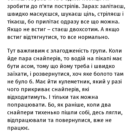
зробити до п'яти пострілів. Зараз: залітаєш,
швидко маскуєшся, шукаєш ціль, стріляєш і
тікаєш, бо прилітає одразу все що можна.
Якщо не встиг – стаєш двохсотим. А якщо
встиг відтягнутися, то все нормально.
Тут важливим є злагодженість групи. Коли
йде пара снайперів, то водій на пікапі має
бути асом, тому що йому треба і швидко
заїхати, і розвернутися, хоч яке болото там
не було б. Має йти кулеметник, який у разі
чого прикриває снайперів, які
відходитимуть. І тільки так можна
попрацювати. Бо, як раніше, коли два
снайпери тихенько пішли собі, десь лягли,
відпрацювали та повернулися, вже не
працює.