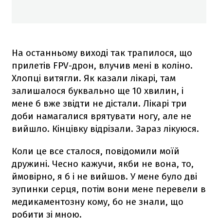
На останньому виході так трапилося, що
прилетів FPV-дрон, влучив мені в коліно.
Хлопці витягли. Як казали лікарі, там
залишалося буквально ще 10 хвилин, і
мене б вже звідти не дістали. Лікарі три
доби намагалися врятувати ногу, але не
вийшло. Кінцівку відрізали. Зараз лікуюся.
Коли це все сталося, повідомили моїй
дружині. Чесно кажучи, якби не вона, то,
ймовірно, я б і не вийшов. У мене було дві
зупинки серця, потім вони мене перевели в
медикаментозну кому, бо не знали, що
робити зі мною.