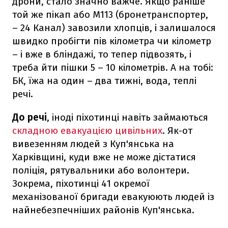
дрони, стало значно важче. Якщо раніше
той же пікап або М113 (бронетранспортер,
– 24 Канал) завозили хлопців, і залишалося
швидко пробігти пів кілометра чи кілометр
– і вже в бліндажі, то тепер підвозять, і
треба йти пішки 5 – 10 кілометрів. А на тобі:
БК, їжа на один – два тижні, вода, теплі
речі.
До речі
, іноді піхотинці навіть займаються
складною евакуацією цивільних
. Як-от
вивезенням людей з Куп'янська на
Харківщині, куди вже не може дістатися
поліція, рятувальники або волонтери.
Зокрема, піхотинці 41 окремої
механізованої бригади евакуюють людей із
найнебезпечніших районів Куп'янська.