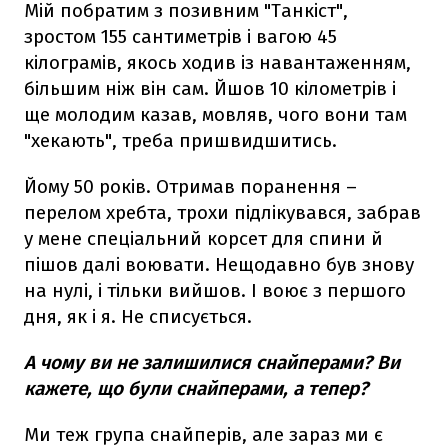
Мій побратим з позивним "Танкіст",
зростом 155 сантиметрів і вагою 45
кілограмів, якось ходив із навантаженням,
більшим ніж він сам. Йшов 10 кілометрів і
ще молодим казав, мовляв, чого вони там
"хекають", треба пришвидшитись.
Йому 50 років. Отримав поранення –
перелом хребта, трохи підлікувався, забрав
у мене спеціальний корсет для спини й
пішов далі воювати. Нещодавно був знову
на нулі, і тільки вийшов. І воює з першого
дня, як і я. Не списується.
А чому ви не залишилися снайперами? Ви
кажете, що були снайперами, а тепер?
Ми теж група снайперів, але зараз ми є