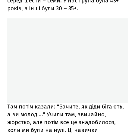
серед шести – семи. У нас група була 43+
років, а інші були 30 – 35+.
Там потім казали: "Бачите, як діди бігають,
а ви молоді…" Учили там, звичайно,
жорстко, але потім все це знадобилося,
коли ми були на нулі. Ці навички