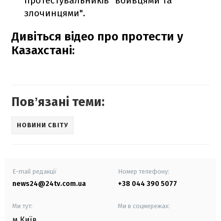
протестувальників "вбивцями та
злочинцями".
Дивіться відео про протести у
Казахстані:
Повʼязані теми:
НОВИНИ СВІТУ
E-mail редакції
Номер телефону:
news24@24tv.com.ua
+38 044 390 5077
Ми тут:
Ми в соцмережах:
м.Київ
,