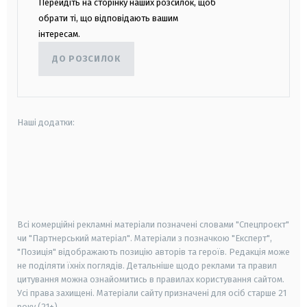
Перейдіть на сторінку наших розсилок, щоб
обрати ті, що відповідають вашим
інтересам.
ДО РОЗСИЛОК
Наші додатки:
android
apple
smart tv
samsung smart tv
Всі комерційні рекламні матеріали позначені словами "Спецпроєкт"
чи "Партнерський матеріал". Матеріали з позначкою "Експерт",
"Позиція" відображають позицію авторів та героїв. Редакція може
не поділяти їхніх поглядів. Детальніше щодо реклами та правил
цитування можна ознайомитись в правилах користування сайтом.
Усі права захищені.
Матеріали сайту призначені для осіб старше
21
року (21+)