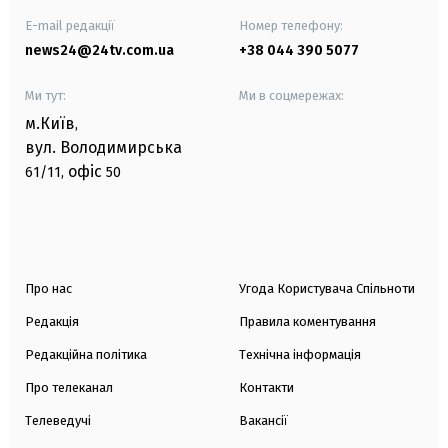
E-mail редакції
Номер телефону:
news24@24tv.com.ua
+38 044 390 5077
Ми тут:
Ми в соцмережах:
м.Київ
,
вул. Володимирська
офіс
61/11,
50
Про нас
Угода Користувача Спільноти
Редакція
Правила коментування
Редакційна політика
Технічна інформація
Про телеканал
Контакти
Телеведучі
Вакансії