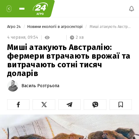
Агро 24
Новини екології в агросекторі
 Миші атакують Австралію: фермери втрачають врожаї та витрачають сотні тисяч доларів 
2 хв
4 червня,
09:54
Миші атакують Австралію:
фермери втрачають врожаї та
витрачають сотні тисяч
доларів
Василь Розтрьопа