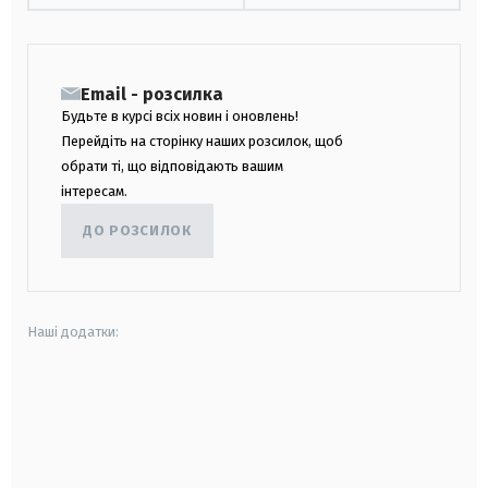
Email - розсилка
Будьте в курсі всіх новин і оновлень!
Перейдіть на сторінку наших розсилок, щоб
обрати ті, що відповідають вашим
інтересам.
ДО РОЗСИЛОК
Наші додатки:
android
apple
smart tv
samsung smart tv