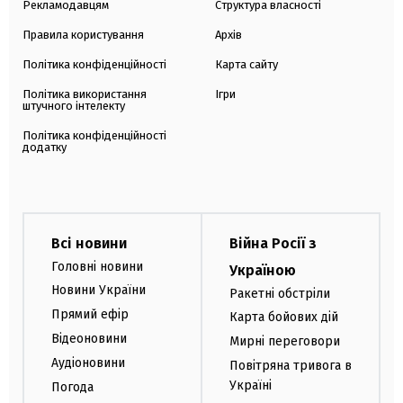
Рекламодавцям
Структура власності
Правила користування
Архів
Політика конфіденційності
Карта сайту
Політика використання
Ігри
штучного інтелекту
Політика конфіденційності
додатку
Всі новини
Війна Росії з
Головні новини
Україною
Новини України
Ракетні обстріли
Прямий ефір
Карта бойових дій
Відеоновини
Мирні переговори
Аудіоновини
Повітряна тривога в
Україні
Погода