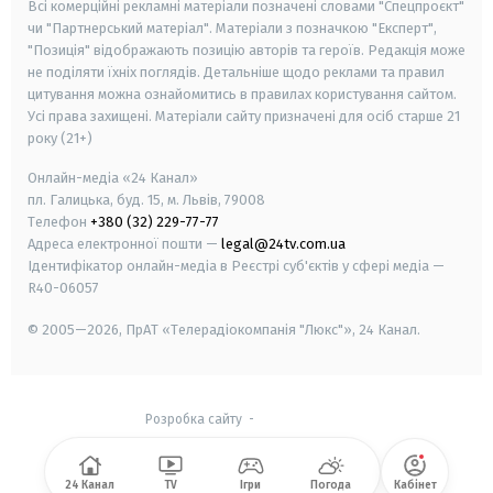
Всі комерційні рекламні матеріали позначені словами "Спецпроєкт"
чи "Партнерський матеріал". Матеріали з позначкою "Експерт",
"Позиція" відображають позицію авторів та героїв. Редакція може
не поділяти їхніх поглядів. Детальніше щодо реклами та правил
цитування можна ознайомитись в правилах користування сайтом.
Усі права захищені.
Матеріали сайту призначені для осіб старше
21
року (21+)
Онлайн-медіа «24 Канал»
пл. Галицька, буд. 15, м. Львів, 79008
Телефон
+380 (32) 229-77-77
Адреса електронної пошти —
legal@24tv.com.ua
Ідентифікатор онлайн-медіа в Реєстрі суб'єктів у сфері медіа —
R40-06057
© 2005—2026,
ПрАТ «Телерадіокомпанія "Люкс"», 24 Канал.
Розробка сайту
-
24 Канал
TV
Ігри
Погода
Кабінет