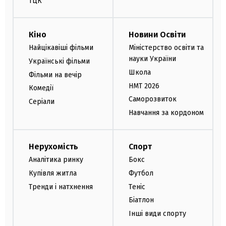
ТЦК
Кіно
Новини Освіти
Найцікавіші фільми
Міністерство освіти та
науки України
Українські фільми
Школа
Фільми на вечір
НМТ 2026
Комедії
Саморозвиток
Серіали
Навчання за кордоном
Нерухомість
Спорт
Аналітика ринку
Бокс
Купівля житла
Футбол
Тренди і натхнення
Теніс
Біатлон
Інші види спорту