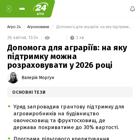
Агро 24
Агроновини
 Допомога для аграріїв: на яку підтримку можна розраховувати у 2026 році 
3 хв
26 квітня,
13:34
Допомога для аграріїв: на яку
підтримку можна
розраховувати у 2026 році
Валерія Моргун
ОСНОВНІ ТЕЗИ
Уряд запровадив грантову підтримку для
агровиробників на будівництво
овочесховищ та фруктосховищ, де
держава покриватиме до 30% вартості.
Програма пільгового кредитування