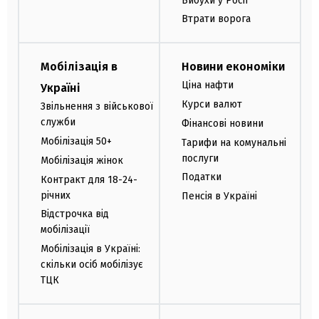
Вибухи у Росії
Втрати ворога
Мобілізація в
Новини економіки
Ціна нафти
Україні
Курси валют
Звільнення з військової
служби
Фінансові новини
Мобілізація 50+
Тарифи на комунальні
послуги
Мобілізація жінок
Податки
Контракт для 18-24-
річних
Пенсія в Україні
Відстрочка від
мобілізації
Мобілізація в Україні:
скільки осіб мобілізує
ТЦК