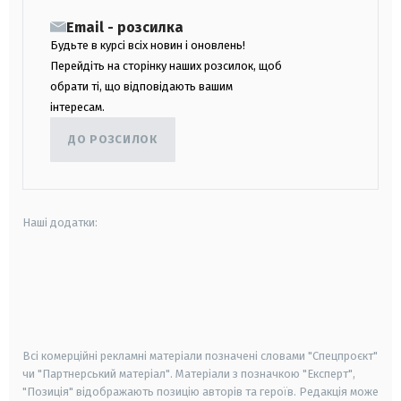
Email - розсилка
Будьте в курсі всіх новин і оновлень!
Перейдіть на сторінку наших розсилок, щоб
обрати ті, що відповідають вашим
інтересам.
ДО РОЗСИЛОК
Наші додатки:
android
apple
smart tv
samsung smart tv
Всі комерційні рекламні матеріали позначені словами "Спецпроєкт"
чи "Партнерський матеріал". Матеріали з позначкою "Експерт",
"Позиція" відображають позицію авторів та героїв. Редакція може