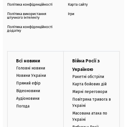
Політика конфіденційності
Карта сайту
Політика використання
Ігри
штучного інтелекту
Політика конфіденційності
додатку
Всі новини
Війна Росії з
Головні новини
Україною
Новини України
Ракетні обстріли
Прямий ефір
Карта бойових дій
Відеоновини
Мирні переговори
Аудіоновини
Повітряна тривога в
Україні
Погода
Масована атака по
Україні