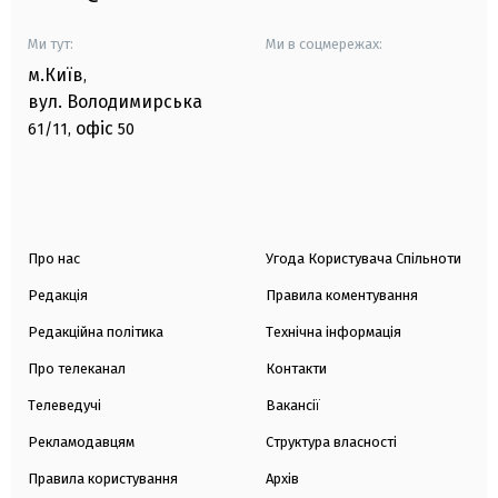
Ми тут:
Ми в соцмережах:
м.Київ
,
вул. Володимирська
офіс
61/11,
50
Про нас
Угода Користувача Спільноти
Редакція
Правила коментування
Редакційна політика
Технічна інформація
Про телеканал
Контакти
Телеведучі
Вакансії
Рекламодавцям
Структура власності
Правила користування
Архів