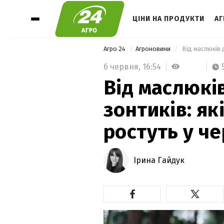
ЦІНИ НА ПРОДУКТИ
А
Агро 24
Агроновини
6 червня,
16:54
Від маслюкі
зонтиків: як
ростуть у че
Ірина Гайдук