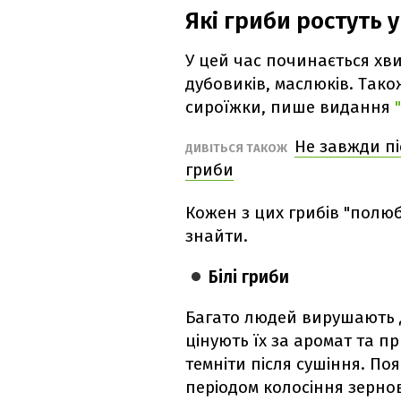
Які гриби ростуть у
У цей час починається хви
дубовиків, маслюків. Тако
сироїжки, пише видання
Не завжди пі
ДИВІТЬСЯ ТАКОЖ
гриби
Кожен з цих грибів "полюбл
знайти.
Білі гриби
Багато людей вирушають до
цінують їх за аромат та п
темніти після сушіння. Поя
періодом колосіння зерно