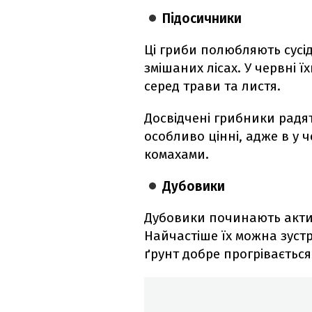
Підосичники
Ці гриби полюбляють сусід
змішаних лісах. У червні ї
серед трави та листя.
Досвідчені грибники радя
особливо цінні, адже в у 
комахами.
Дубовики
Дубовики починають актив
Найчастіше їх можна зустр
ґрунт добре прогрівається