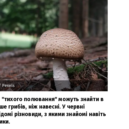
/ Рexels
і "тихого полювання" можуть знайти в
ше грибів, ніж навесні. У червні
домі різновиди, з якими знайомі навіть
ики.