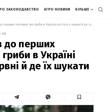
ГРО ЗАКОНОДАВСТВО
АГРО НОВИНИ
БІЛЬШЕ
 Від маслюків до перших зонтиків: які гриби в Україні ростуть у червні й де їх шукати 
5 хв
в до перших
і гриби в Україні
рвні й де їх шукати