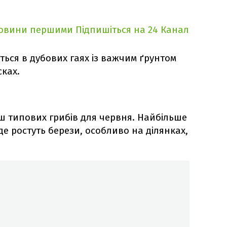
новини першими
Підпишіться на 24 Канал
ься в дубових гаях із важчим ґрунтом
сках.
ьш типових грибів для червня. Найбільше
 де ростуть берези, особливо на ділянках,