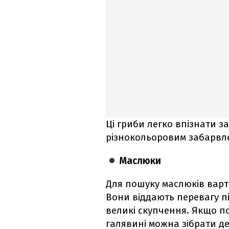
Ці гриби легко впізнати 
різнокольоровим забарвле
Маслюки
Для пошуку маслюків варт
Вони віддають перевагу п
великі скупчення. Якщо по
галявині можна зібрати де