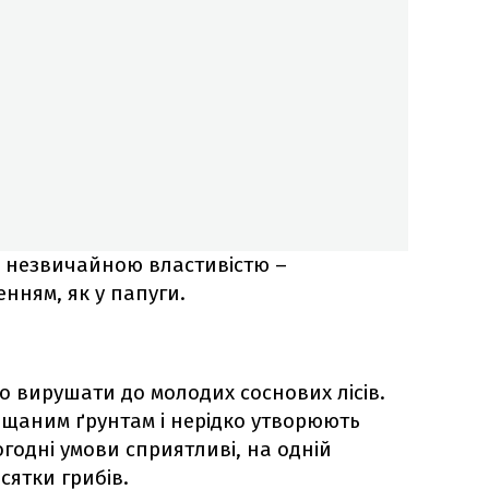
за незвичайною властивістю –
нням, як у папуги.
о вирушати до молодих соснових лісів.
іщаним ґрунтам і нерідко утворюють
годні умови сприятливі, на одній
сятки грибів.