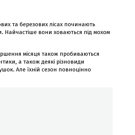
ових та березових лісах починають
и. Найчастіше вони ховаються під мохом
ершення місяця також пробиваються
нтики, а також деякі різновиди
ушок. Але їхній сезон повноцінно