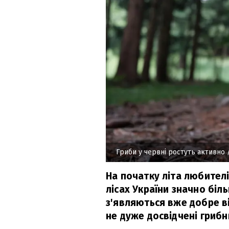
Гриби у червні ростуть активно
На початку літа любител
лісах України значно біль
з'являються вже добре ві
не дуже досвідчені грибн