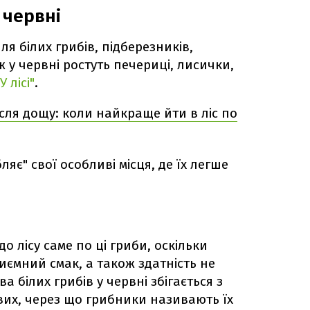
 червні
ля білих грибів, підберезників,
ж у червні ростуть печериці, лисички,
"У лісі"
.
сля дощу: коли найкраще йти в ліс по
яє" свої особливі місця, де їх легше
 лісу саме по ці гриби, оскільки
риємний смак, а також здатність не
ва білих грибів у червні збігається з
вих, через що грибники називають їх