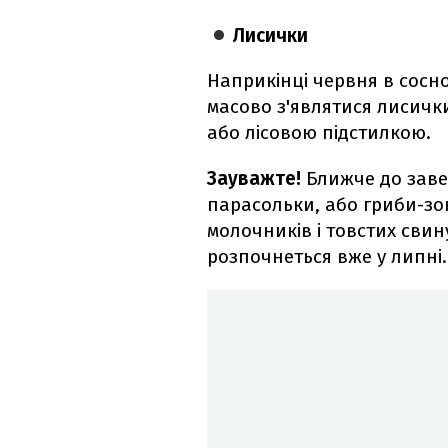
Лисички
Наприкінці червня в сосн
масово з'являтися лисичк
або лісовою підстилкою.
Зауважте!
Ближче до зав
парасольки, або гриби-зо
молочників і товстих свин
розпочнеться вже у липні.