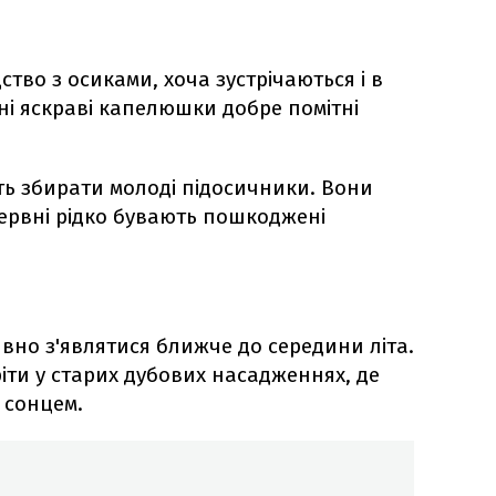
ство з осиками, хоча зустрічаються і в
хні яскраві капелюшки добре помітні
ть збирати молоді підосичники. Вони
червні рідко бувають пошкоджені
но з'являтися ближче до середини літа.
іти у старих дубових насадженнях, де
 сонцем.