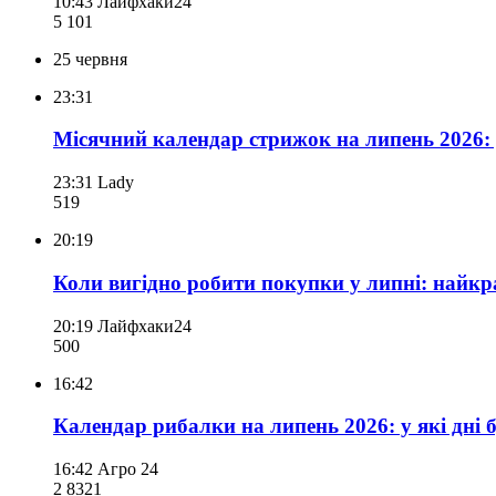
10:43
Лайфхаки24
5 101
25 червня
23:31
Місячний календар стрижок на липень 2026: 
23:31
Lady
519
20:19
Коли вигідно робити покупки у липні: найкр
20:19
Лайфхаки24
500
16:42
Календар рибалки на липень 2026: у які дні
16:42
Агро 24
2 832
1