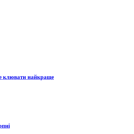
де клювати найкраще
рпні