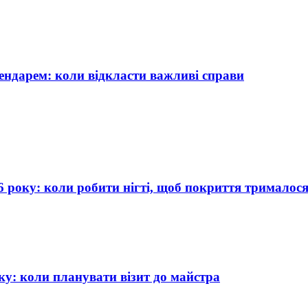
лендарем: коли відкласти важливі справи
 року: коли робити нігті, щоб покриття трималося
ку: коли планувати візит до майстра