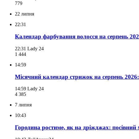
779
22 липня
22:31
Календар фарбування волосся на серпень 202
22:31
Lady 24
1 444
14:59
Місячний календар стрижок на серпень 2026:
14:59
Lady 24
4 385
7 липня
10:43
Городина ростиме, як на дріжджах: посівний