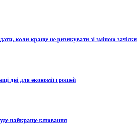
дати, коли краще не ризикувати зі зміною зачіски
ащі дні для економії грошей
 буде найкраще клювання