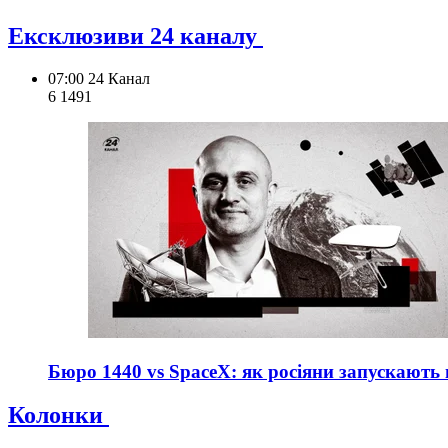
Ексклюзиви 24 каналу
07:00
24 Канал
6 149
1
Бюро 1440 vs SpaceX: як росіяни запускають вл
Колонки