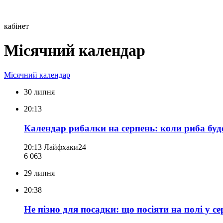
кабінет
Місячний календар
Місячний календар
30 липня
20:13
Календар рибалки на серпень: коли риба бу
20:13
Лайфхаки24
6 063
29 липня
20:38
Не пізно для посадки: що посіяти на полі у се