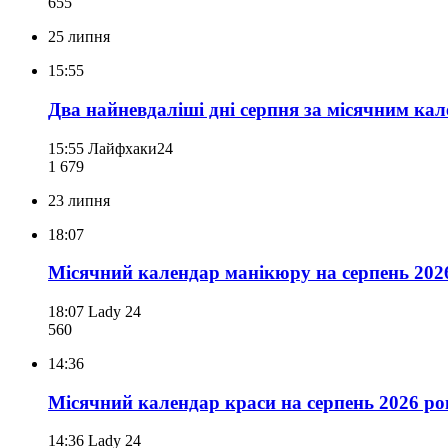
655
25 липня
15:55
Два найневдаліші дні серпня за місячним ка
15:55
Лайфхаки24
1 679
23 липня
18:07
Місячний календар манікюру на серпень 2026
18:07
Lady 24
560
14:36
Місячний календар краси на серпень 2026 ро
14:36
Lady 24