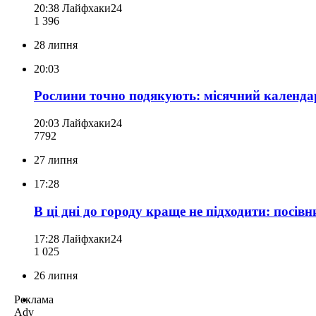
20:38
Лайфхаки24
1 396
28 липня
20:03
Рослини точно подякують: місячний календа
20:03
Лайфхаки24
779
2
27 липня
17:28
В ці дні до городу краще не підходити: посів
17:28
Лайфхаки24
1 025
26 липня
Реклама
Adv