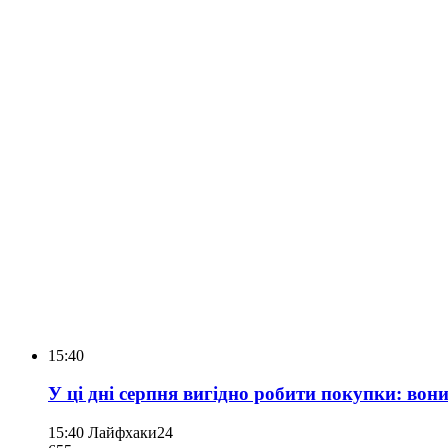
15:40
У ці дні серпня вигідно робити покупки: вони
15:40
Лайфхаки24