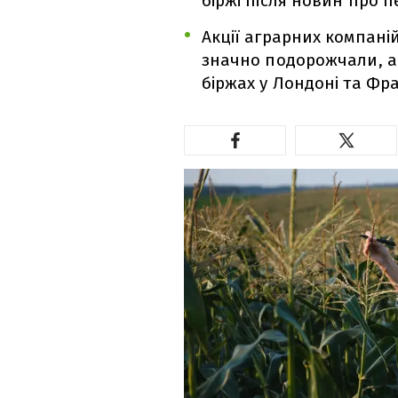
біржі після новин про п
Акції аграрних компаній
значно подорожчали, а 
біржах у Лондоні та Фр