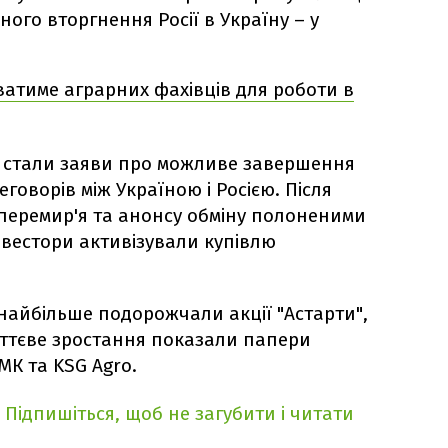
ого вторгнення Росії в Україну – у
ватиме аграрних фахівців для роботи в
 стали заяви про можливе завершення
еговорів між Україною і Росією. Після
перемир'я та анонсу обміну полоненими
інвестори активізували купівлю
найбільше подорожчали акції "Астарти",
суттєве зростання показали папери
МК та KSG Agro.
Підпишіться, щоб не загубити і читати