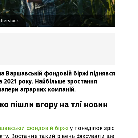
tterstock
 на Варшавській фондовій біржі піднявся
а 2021 року. Найбільше зростання
папери аграрних компаній.
зко пішли вгору на тлі новин
шавській фондовій біржі
у понеділок зріс
ункту. Востаннє такий рівень фіксували ще