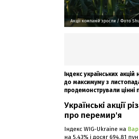
Акції компаній зросли
/ Фото Shu
Індекс українських акцій
до максимуму з листопад
продемонстрували цінні 
Українські акції рі
про перемир'я
Індекс WIG-Ukraine на
Вар
на 5,43% і досяг 694,81 п