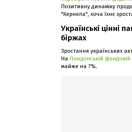
Позитивну динаміку продем
"Кернела", хоча їхнє зрос
Українські цінні п
біржах
Зростання українських акт
На
Лондонській фондовій 
майже на 7%.