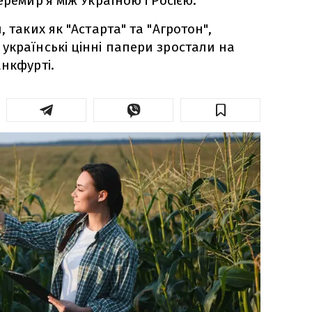
еремир'я між Україною і Росією.
, таких як "Астарта" та "Агротон",
українські цінні папери зростали на
анкфурті.