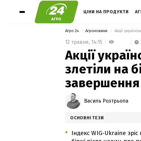
ЦІНИ НА ПРОДУКТИ
А
Агро 24
Агроновини
12 травня,
14:15
Акції украї
злетіли на б
завершення 
Василь Розтрьопа
ОСНОВНІ ТЕЗИ
Індекс WIG-Ukraine зрі