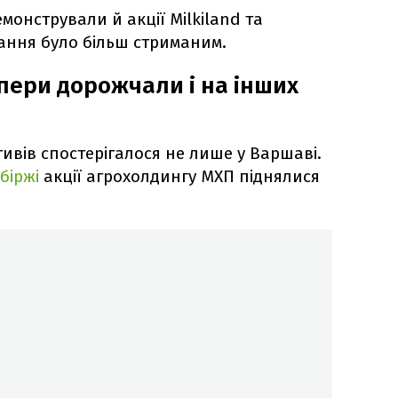
онстрували й акції Milkiland та
тання було більш стриманим.
апери дорожчали і на інших
ивів спостерігалося не лише у Варшаві.
біржі
акції агрохолдингу МХП піднялися