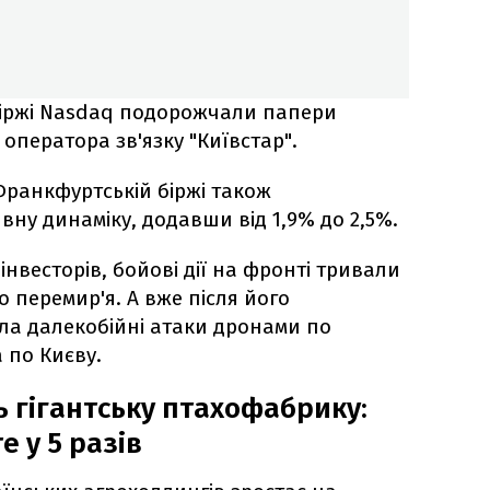
біржі Nasdaq подорожчали папери
оператора зв'язку "Київстар".
Франкфуртській біржі також
ну динаміку, додавши від 1,9% до 2,5%.
нвесторів, бойові дії на фронті тривали
о перемир'я. А вже після його
ла далекобійні атаки дронами по
а по Києву.
ь гігантську птахофабрику:
 у 5 разів