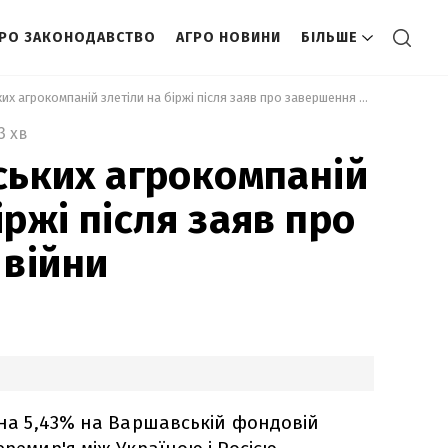
ГРО ЗАКОНОДАВСТВО
АГРО НОВИНИ
БІЛЬШЕ
 Акції українських агрокомпаній злетіли на біржі після заяв про завершення війни 
3 хв
нських агрокомпаній
іржі після заяв про
війни
с на 5,43% на Варшавській фондовій