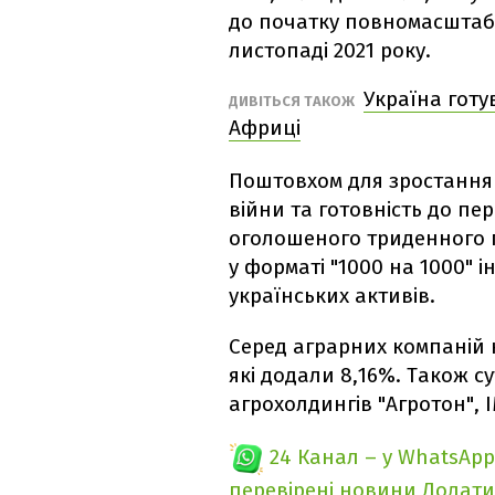
до початку повномасштабн
листопаді 2021 року.
Україна готу
ДИВІТЬСЯ ТАКОЖ
Африці
Поштовхом для зростання
війни та готовність до пер
оголошеного триденного 
у форматі "1000 на 1000" 
українських активів.
Серед аграрних компаній 
які додали 8,16%. Також 
агрохолдингів "Агротон", І
24 Канал – у WhatsApp
перевірені новини
Додати