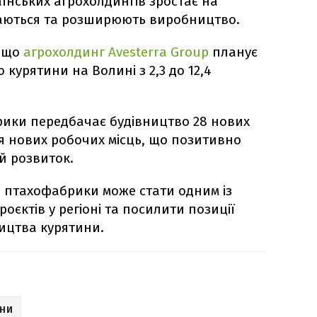
раїнських агрохолдингів зростає на
ваються та розширюють виробництво.
, що
агрохолдинг Avesterra Group
планує
курятини на Волині з 2,3 до 12,4
ики передбачає будівництво 28 нових
я нових робочих місць, що позитивно
й розвиток.
 птахофабрики може стати одним із
оєктів у регіоні та посилити позиції
ицтва курятини.
ЇНИ