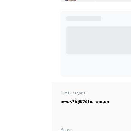
E-mail редакції
news24@24tv.com.ua
Ми тут: