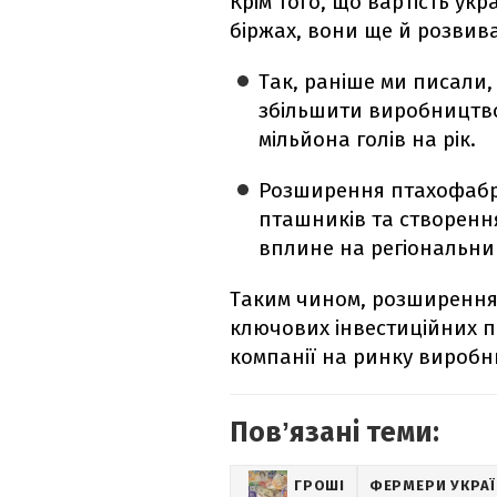
Крім того, що вартість ук
біржах, вони ще й розви
Так, раніше ми писали
збільшити виробництво 
мільйона голів на рік.
Розширення птахофабр
пташників та створенн
вплине на регіональни
Таким чином, розширення
ключових інвестиційних пр
компанії на ринку виробн
Повʼязані теми:
ГРОШІ
ФЕРМЕРИ УКРА