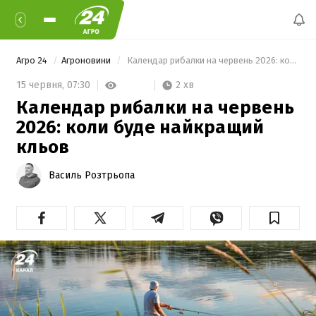
Агро 24
Агроновини
 Календар рибалки на червень 2026: коли буде найкращий кльов 
2 хв
15 червня,
07:30
Календар рибалки на червень
2026: коли буде найкращий
кльов
Василь Розтрьопа