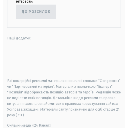
інтересам.
ДО РОЗСИЛОК
Наші додатки:
android
apple
smart tv
samsung smart tv
Всі комерційні рекламні матеріали позначені словами "Спецпроєкт"
чи "Партнерський матеріал". Матеріали з позначкою "Експерт",
"Позиція" відображають позицію авторів та героїв. Редакція може
не поділяти їхніх поглядів. Детальніше щодо реклами та правил
цитування можна ознайомитись в правилах користування сайтом.
Усі права захищені.
Матеріали сайту призначені для осіб старше
21
року (21+)
Онлайн-медіа «24 Канал»