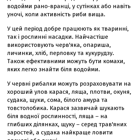
водойми рано-вранці, у сутінках або навіть
уночі, коли активність риби вища.
У цей період добре працюють як тваринні,
так і рослинні насадки. Найчастіше
використовують черв'яка, опариша,
личинки, хліб, перловку та кукурудзу.
Також ефективними можуть бути комахи,
яких легко знайти біля водойми.
У червні рибалки можуть розраховувати на
хороший улов карася, ляща, плотви, окуня,
судака, щуки, сома, білого амура та
товстолобика. Карася зазвичай шукають
біля водної рослинності, ляща – на
глибших ділянках, щуку – серед трав'яних
заростей, а судака найкраще ловити