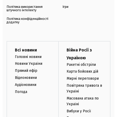
Політика використання
Ігри
штучного інтелекту
Політика конфіденційності
додатку
Всі новини
Війна Росії з
Головні новини
Україною
Новини України
Ракетні обстріли
Прямий ефір
Карта бойових дій
Відеоновини
Мирні переговори
Аудіоновини
Повітряна тривога в
Україні
Погода
Масована атака по
Україні
Вибухи у Росії