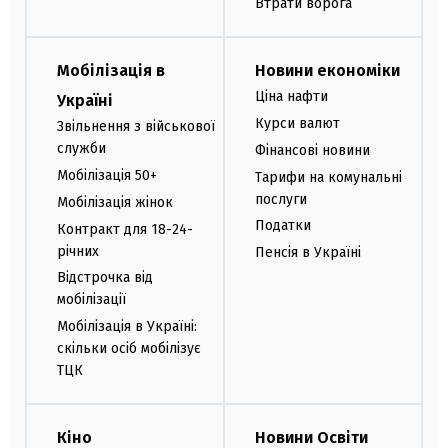
Втрати ворога
Мобілізація в
Новини економіки
Ціна нафти
Україні
Курси валют
Звільнення з військової
служби
Фінансові новини
Мобілізація 50+
Тарифи на комунальні
послуги
Мобілізація жінок
Податки
Контракт для 18-24-
річних
Пенсія в Україні
Відстрочка від
мобілізації
Мобілізація в Україні:
скільки осіб мобілізує
ТЦК
Кіно
Новини Освіти