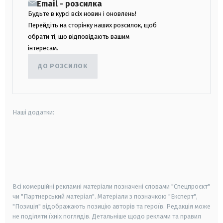
Email - розсилка
Будьте в курсі всіх новин і оновлень!
Перейдіть на сторінку наших розсилок, щоб
обрати ті, що відповідають вашим
інтересам.
ДО РОЗСИЛОК
Наші додатки:
android
apple
smart tv
samsung smart tv
Всі комерційні рекламні матеріали позначені словами "Спецпроєкт"
чи "Партнерський матеріал". Матеріали з позначкою "Експерт",
"Позиція" відображають позицію авторів та героїв. Редакція може
не поділяти їхніх поглядів. Детальніше щодо реклами та правил