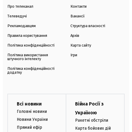
Про телеканал
Контакти
Телеведучі
Вакансії
Рекламодавцям
Структура власності
Правила користування
Архів
Політика конфіденційності
Карта сайту
Політика використання
Ігри
штучного інтелекту
Політика конфіденційності
додатку
Всі новини
Війна Росії з
Головні новини
Україною
Новини України
Ракетні обстріли
Прямий ефір
Карта бойових дій