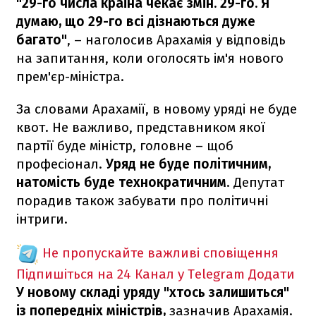
"29-го числа країна чекає змін. 29-го. Я
думаю, що 29-го всі дізнаються дуже
багато"
, – наголосив Арахамія у відповідь
на запитання, коли оголосять ім'я нового
прем'єр-міністра.
За словами Арахамії, в новому уряді не буде
квот. Не важливо, представником якої
партії буде міністр, головне – щоб
професіонал.
Уряд не буде політичним,
натомість буде технократичним
. Депутат
порадив також забувати про політичні
інтриги.
Не пропускайте важливі сповіщення
Підпишіться на 24 Канал у Telegram
Додати
У новому складі уряду "хтось залишиться"
із попередніх міністрів,
зазначив Арахамія.