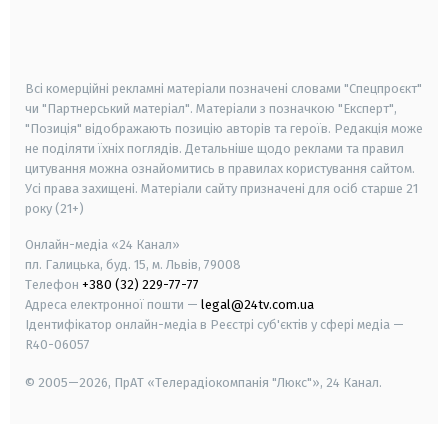
android
apple
smart tv
samsung smart tv
Всі комерційні рекламні матеріали позначені словами "Спецпроєкт"
чи "Партнерський матеріал". Матеріали з позначкою "Експерт",
"Позиція" відображають позицію авторів та героїв. Редакція може
не поділяти їхніх поглядів. Детальніше щодо реклами та правил
цитування можна ознайомитись в правилах користування сайтом.
Усі права захищені.
Матеріали сайту призначені для осіб старше
21
року (21+)
Онлайн-медіа «24 Канал»
пл. Галицька, буд. 15, м. Львів, 79008
Телефон
+380 (32) 229-77-77
Адреса електронної пошти —
legal@24tv.com.ua
Ідентифікатор онлайн-медіа в Реєстрі суб'єктів у сфері медіа —
R40-06057
© 2005—2026,
ПрАТ «Телерадіокомпанія "Люкс"», 24 Канал.