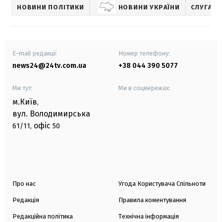
НОВИНИ ПОЛІТИКИ
НОВИНИ УКРАЇНИ
СЛУГА Н
E-mail редакції
Номер телефону:
news24@24tv.com.ua
+38 044 390 5077
Ми тут:
Ми в соцмережах:
м.Київ
,
вул. Володимирська
офіс
61/11,
50
Про нас
Угода Користувача Спільноти
Редакція
Правила коментування
Редакційна політика
Технічна інформація