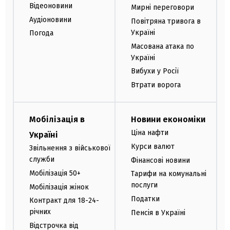
Відеоновини
Мирні переговори
Аудіоновини
Повітряна тривога в
Україні
Погода
Масована атака по
Україні
Вибухи у Росії
Втрати ворога
Мобілізація в
Новини економіки
Ціна нафти
Україні
Курси валют
Звільнення з військової
служби
Фінансові новини
Мобілізація 50+
Тарифи на комунальні
послуги
Мобілізація жінок
Податки
Контракт для 18-24-
річних
Пенсія в Україні
Відстрочка від