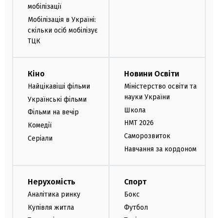
мобілізації
Мобілізація в Україні:
скільки осіб мобілізує
ТЦК
Кіно
Новини Освіти
Найцікавіші фільми
Міністерство освіти та
науки України
Українські фільми
Школа
Фільми на вечір
НМТ 2026
Комедії
Саморозвиток
Серіали
Навчання за кордоном
Нерухомість
Спорт
Аналітика ринку
Бокс
Купівля житла
Футбол