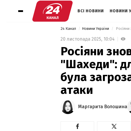
ВСІ НОВИНИ
НОВИНИ 
24 Канал
Новини України
20 листопада 2025,
10:04
Росіяни зно
"Шахеди": дл
була загроза
атаки
Маргарита Волошина