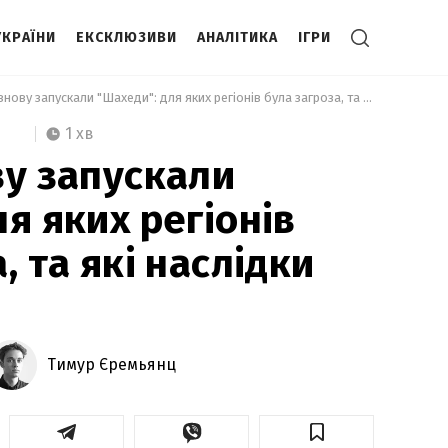
УКРАЇНИ
ЕКСКЛЮЗИВИ
АНАЛІТИКА
ІГРИ
 Росіяни знову запускали "Шахеди": для яких регіонів була загроза, та які наслідки атаки 
1 хв
ву запускали
я яких регіонів
, та які наслідки
Тимур Єремьянц