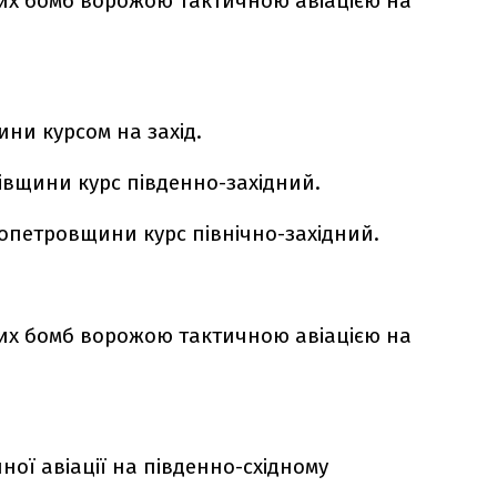
их бомб ворожою тактичною авіацією на
ини курсом на захід.
івщини курс південно-західний.
ропетровщини курс північно-західний.
их бомб ворожою тактичною авіацією на
ної авіації на південно-східному