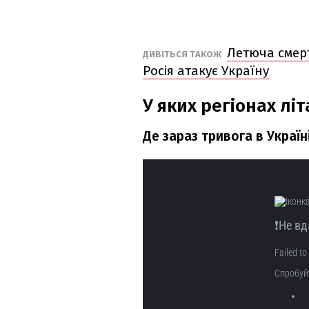
Летюча смерт
ДИВІТЬСЯ ТАКОЖ
Росія атакує Україну
У яких регіонах літ
Де зараз тривога в Україн