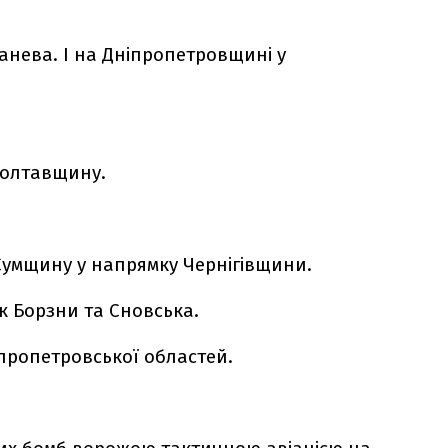
анева. І на Дніпропетровщині у
Полтавщину.
Сумщину у напрямку Чернігівщини.
ік Борзни та Сновська.
іпропетровської областей.