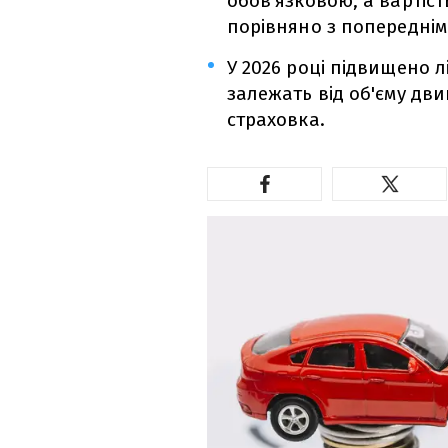
обов'язковою, а вартіст
порівняно з попереднім
У 2026 році підвищено л
залежать від об'єму дви
страховка.