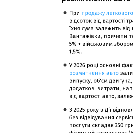
При
продажу легкового
відсоток від вартості т
їхня сума залежить від 
Вантажівки, причепи т
5% + військовим збором
1,5%.
У 2026 році основні фа
розмитнення авто
залиш
випуску, об'єм двигуна
додаткові витрати, нап
від вартості авто, залеж
З 2025 року в Дії відно
без відвідування серві
послуги складає 350 г
фізичний техпаспорт (4