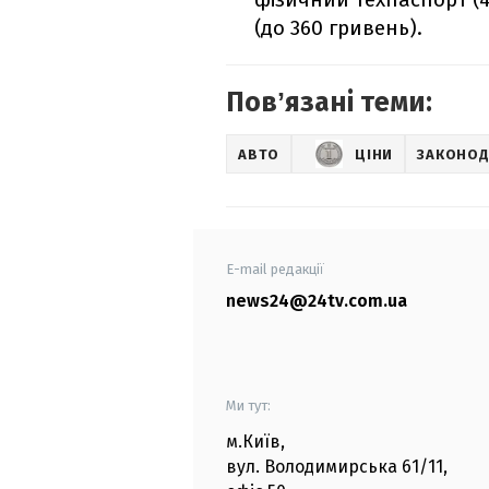
(до 360 гривень).
Повʼязані теми:
АВТО
ЦІНИ
ЗАКОНО
E-mail редакції
news24@24tv.com.ua
Ми тут:
м.Київ
,
вул. Володимирська
61/11,