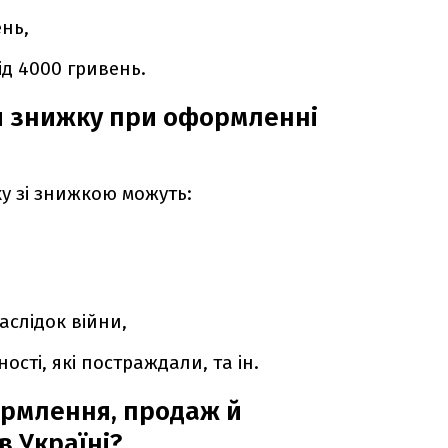
ень,
ід 4000 гривень.
и знижку при оформленні
у зі знижкою можуть:
аслідок війни,
ості, які постраждали, та ін.
ормлення, продаж й
в Україні?