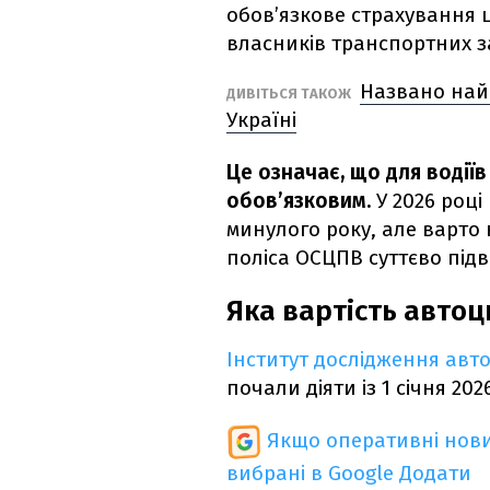
обов’язкове страхування 
власників транспортних з
Названо найп
ДИВІТЬСЯ ТАКОЖ
Україні
Це означає, що для водії
обов’язковим.
У 2026 році
минулого року, але варто н
поліса ОСЦПВ суттєво під
Яка вартість автоц
Інститут дослідження авт
почали діяти із 1 січня 202
Якщо оперативні нови
вибрані в Google
Додати