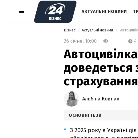
АКТУАЛЬНІ НОВИНИ
Т
Бізнес
Актуальні новини
 Автоциві
26 січня,
10:00
4
Автоцивілка 
доведеться 
страхуванн
Альбіна Ковпак
ОСНОВНІ ТЕЗИ
З 2025 року в Україні д