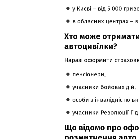
у Києві – від 5 000 грив
в обласних центрах – в
Хто може отримат
автоцивілки?
Наразі оформити страховк
пенсіонери,
учасники бойових дій,
особи з інвалідністю вн
учасники Революції Гідн
Що відомо про оф
розмитнення авто 