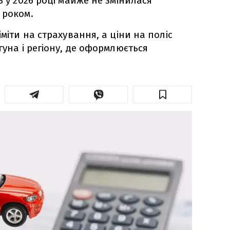
ь у 2026 році майже не змінилася
 роком.
іміти на страхування, а ціни на поліс
гуна і регіону, де оформлюється