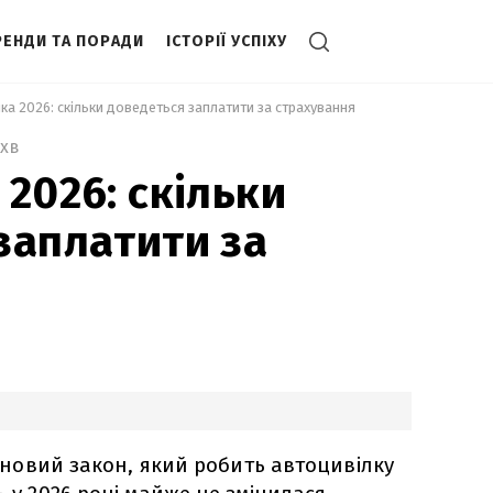
РЕНДИ ТА ПОРАДИ
ІСТОРІЇ УСПІХУ
лка 2026: скільки доведеться заплатити за страхування 
 хв
2026: скільки
заплатити за
я
іє новий закон, який робить автоцивілку