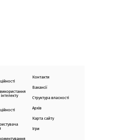
Контакти
ційності
Вакансії
 використання
 інтелекту
Структура власності
Архів
ційності
Карта сайту
ристувача
и
Ігри
коментування