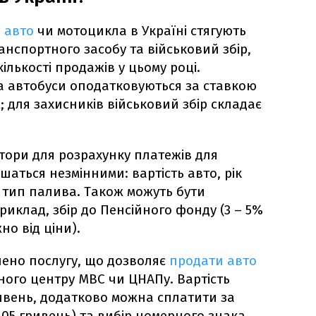
 авто
чи мотоцикла в Україні стягують
ранспортного засобу та військовий збір,
кількості продажів у цьому році.
а автобуси оподатковуються за ставкою
; для захисників військовий збір складає
ктори для розрахунку платежів для
аться незмінними: вартість авто, рік
, тип палива. Також можуть бути
риклад, збір до Пенсійного фонду (3 – 5%
но від ціни).
влено послугу, що дозволяє
продати авто
сного центру МВС чи ЦНАПу. Вартість
ривень, додатково можна сплатити за
05 гривень) та вибір номерного знака