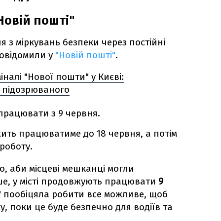
Новій пошті"
 з міркувань безпеки через постійні
повідомили у
"Новій пошті"
.
іналі "Нової пошти" у Києві:
 підозрюваного
працювати з 9 червня.
ить працюватиме до 18 червня, а потім
роботу.
го, аби місцеві мешканці могли
е, у місті продовжують працювати
9
" пообіцяла робити все можливе, щоб
у, поки це буде безпечно для водіїв та