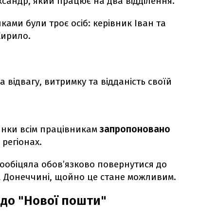
ксандр, який працює на два відділення.
ками були троє осіб: керівник Іван та
Кирило.
а відвагу, витримку та відданість своїй
инки всім працівникам
запропоновано
регіонах.
ообіцяла обов’язково повернутися до
на Донеччині, щойно це стане можливим.
одо "Нової пошти"