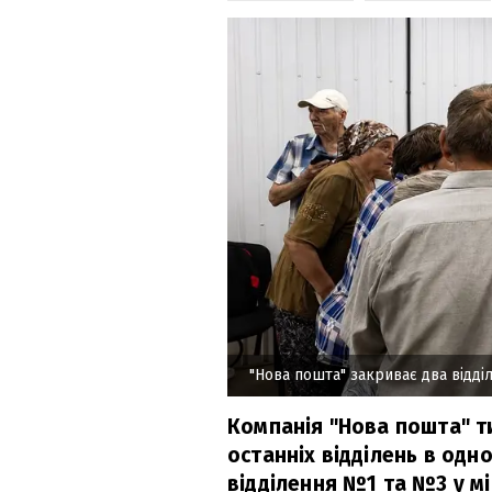
"Нова пошта" закриває два відді
Компанія "Нова пошта" т
останніх відділень в одн
відділення №1 та №3 у мі