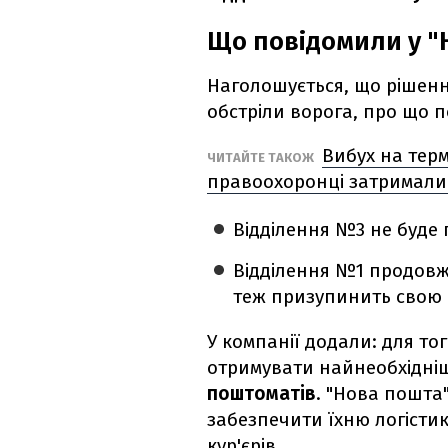
Що повідомили у "
Наголошується, що рішення
обстріли ворога, про що 
Вибух на терм
ЧИТАЙТЕ ТАКОЖ
правоохоронці затримали
Відділення №3 не буде 
Відділення №1 продовж
теж призупинить свою 
У компанії додали: для то
отримувати найнеобхідніш
поштоматів
. "Нова пошта
забезпечити їхню логістик
кур'єрів.