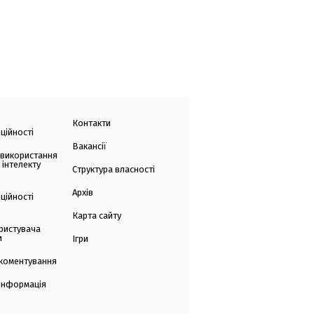
Контакти
ційності
Вакансії
 використання
 інтелекту
Структура власності
Архів
ційності
Карта сайту
ристувача
и
Ігри
коментування
 інформація