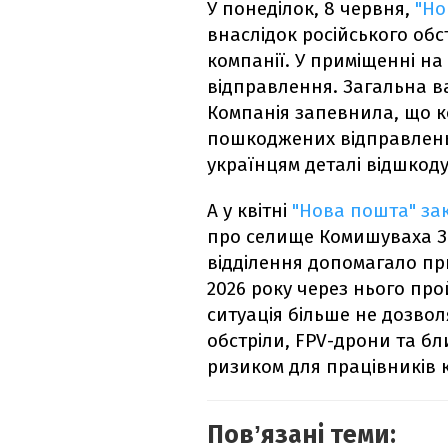
У понеділок, 8 червня,
"Но
внаслідок російського об
компанії. У приміщенні н
відправлення. Загальна ва
Компанія запевнила, що к
пошкоджених відправлень
українцям деталі відшкод
А у квітні
"Нова пошта" за
про селище Комишуваха За
відділення допомагало пр
2026 року через нього пр
ситуація більше не дозвол
обстріли, FPV-дрони та бл
ризиком для працівників ко
Повʼязані теми: