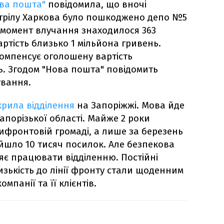
ва пошта"
повідомила, що вночі
стрілу Харкова було пошкоджено депо №5
а момент влучання знаходилося 363
ртість близько 1 мільйона гривень.
омпенсує оголошену вартість
. Згодом "Нова пошта" повідомить
ування.
крила відділення
на Запоріжжі. Мова йде
порізької області. Майже 2 роки
ифронтовій громаді, а лише за березень
ойшло 10 тисяч посилок. Але безпекова
яє працювати відділенню. Постійні
изькість до лінії фронту стали щоденним
мпанії та її клієнтів.