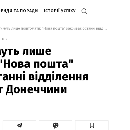
РЕНДИ ТА ПОРАДИ
ІСТОРІЇ УСПІХУ
 Працюватимуть лише поштомати: "Нова пошта" закриває останні відділення одного з міст Донеччини 
3 хв
уть лише
"Нова пошта"
танні відділення
ст Донеччини