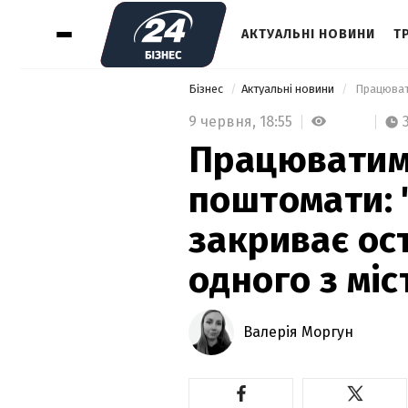
АКТУАЛЬНІ НОВИНИ
Т
Бізнес
Актуальні новини
9 червня,
18:55
Працюватим
поштомати: 
закриває ос
одного з мі
Валерія Моргун