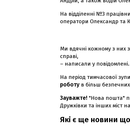
Андрій, а також водій Оле
На відділенні №3 працівни
оператори Олександр та 
Ми вдячні кожному з них з
справі,
– написали у повідомлені.
На період тимчасової зуп
роботу
в більш безпечних 
Зауважте!
"Нова пошта" п
Дружківки та інших міст 
Які є ще новини щ