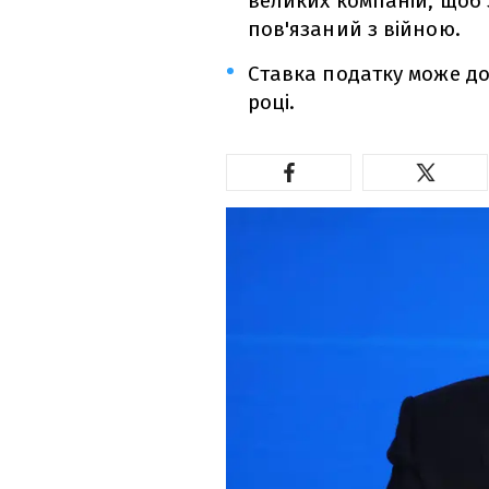
великих компаній, щоб
пов'язаний з війною.
Ставка податку може дос
році.