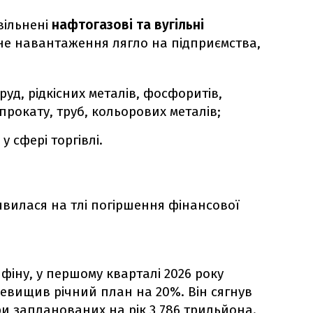
вільнені
нафтогазові та вугільні
е навантаження лягло на підприємства,
уд, рідкісних металів, фосфоритів,
рокату, труб, кольорових металів;
у сфері торгівлі.
’явилася на тлі погіршення фінансової
фіну, у першому кварталі 2026 року
евищив річний план на 20%. Він сягнув
и запланованих на рік 3,786 трильйона.