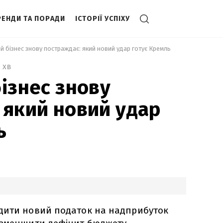
РЕНДИ ТА ПОРАДИ
ІСТОРІЇ УСПІХУ
ий бізнес знову постраждає: який новий удар готує Кремль 
3 хв
бізнес знову
 який новий удар
ь
дити новий податок на надприбуток