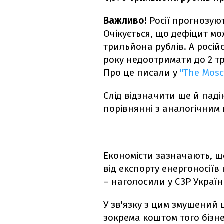
Важливо!
Росії прогнозую
Очікується, що дефіцит мо
трильйона рублів. А росі
року недоотримати до 2 т
Про це писали у
"The Mosc
Слід відзначити ще й паді
порівнянні з аналогічним 
Економісти зазначають, щ
від експорту енергоносіїв
– наголосили у СЗР Україн
У зв'язку з цим змушений
зокрема коштом того бізне