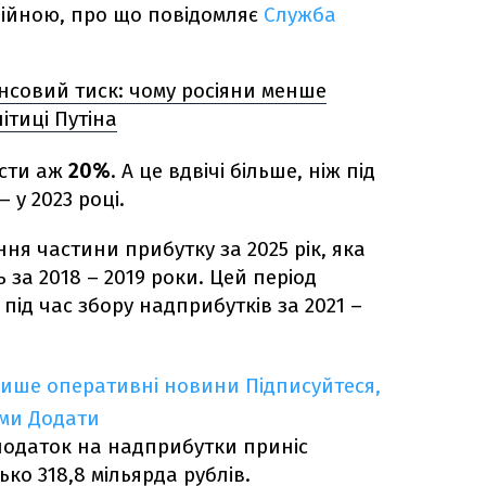
 війною, про що повідомляє
Служба
ансовий тиск: чому росіяни менше
ітиці Путіна
асти аж
20%
. А це вдвічі більше, ніж під
 у 2023 році.
я частини прибутку за 2025 рік, яка
 за 2018 – 2019 роки. Цей період
під час збору надприбутків за 2021 –
лише оперативні новини
Підписуйтеся,
ими
Додати
одаток на надприбутки приніс
ко 318,8 мільярда рублів.