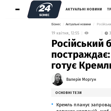
АКТУАЛЬНІ НОВИНИ
Т
Бізнес
Актуальні новини
 Російськ
19 квітня,
12:55
Російський 
постраждає:
готує Кремл
Валерія Моргун
ОСНОВНІ ТЕЗИ
Кремль планує запрова