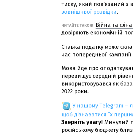
тиску, який пов’язаний з
зовнішньої розвідки
.
Війна та фін
ЧИТАЙТЕ ТАКОЖ
довіряють економічній пол
Ставка податку може скл
час попередньої кампанії –
Мова йде про оподаткуванн
перевищує середній рівень
використовувався як база 
2022 роки.
У нашому Telegram – 
щоб дізнаватися їх перш
Зверніть увагу!
Минулий п
російському бюджету близь