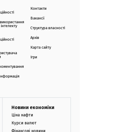
Контакти
ційності
Вакансії
 використання
 інтелекту
Структура власності
Архів
ційності
Карта сайту
ристувача
и
Ігри
коментування
 інформація
Новини економіки
Ціна нафти
Курси валют
Фінансові новини