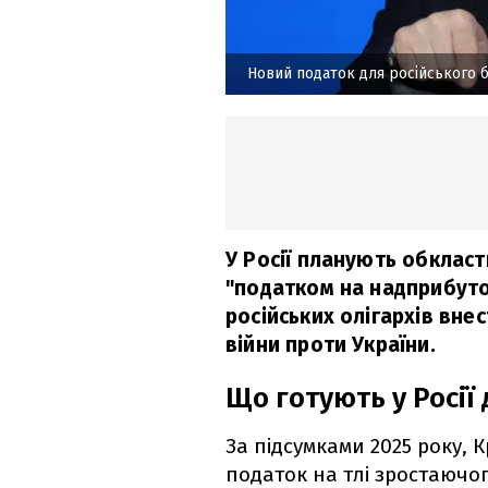
Новий податок для російського б
У Росії планують обкласт
"податком на надприбуток
російських олігархів вне
війни проти України.
Що готують у Росії 
За підсумками 2025 року,
податок на тлі зростаючо