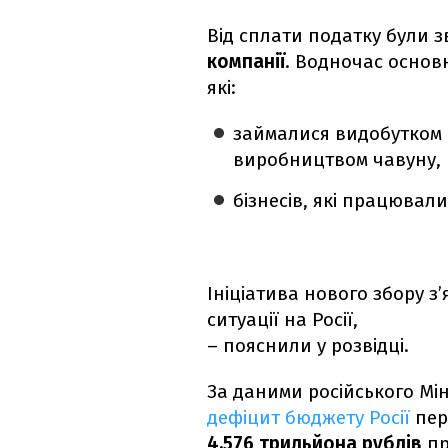
Від сплати податку були з
компанії
.
Водночас основн
які:
займалися видобутком р
виробництвом чавуну, п
бізнесів, які працювали 
Ініціатива нового збору з
ситуації на Росії,
– пояснили у розвідці.
За даними російського Мін
дефіцит бюджету Росії
пер
4,576 трильйона рублів
пр