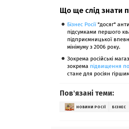
Що ще слід знати п
Бізнес Росії
"досяг" анти
підсумками першого ква
підприємницької впевне
мінімуму з 2006 року.
Зокрема російські маг
зокрема
підвищення по
стане для росіян гіршим,
Повʼязані теми:
НОВИНИ РОСІЇ
БІЗНЕС