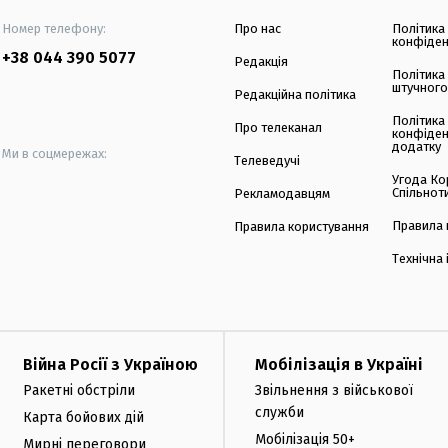
Номер телефону:
Про нас
Політика
конфіден
+38 044 390 5077
Редакція
Політика
штучного
Редакційна політика
Політика
Про телеканал
конфіден
додатку
Ми в соцмережах:
Телеведучі
Угода Ко
Спільнот
Рекламодавцям
Правила 
Правила користування
Технічна
Війна Росії з Україною
Мобілізація в Україні
Ракетні обстріли
Звільнення з військової
служби
Карта бойових дій
Мобілізація 50+
Мирні переговори