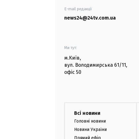
E-mail редакції
news24@24tv.com.ua
Ми тут:
м.Київ
,
вул. Володимирська
61/11,
офіс
50
Всі новини
Головні новини
Новини України
Прямий ефір