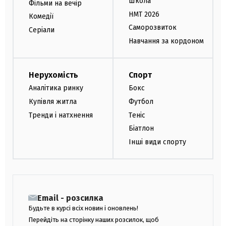
Школа
Фільми на вечір
НМТ 2026
Комедії
Саморозвиток
Серіали
Навчання за кордоном
Нерухомість
Спорт
Аналітика ринку
Бокс
Купівля житла
Футбол
Тренди і натхнення
Теніс
Біатлон
Інші види спорту
Email - розсилка
Будьте в курсі всіх новин і оновлень!
Перейдіть на сторінку наших розсилок, щоб