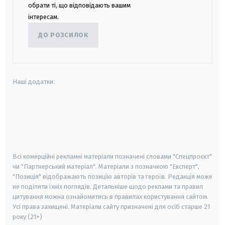
обрати ті, що відповідають вашим
інтересам.
ДО РОЗСИЛОК
Наші додатки:
android
apple
smart tv
samsung smart tv
Всі комерційні рекламні матеріали позначені словами "Спецпроєкт"
чи "Партнерський матеріал". Матеріали з позначкою "Експерт",
"Позиція" відображають позицію авторів та героїв. Редакція може
не поділяти їхніх поглядів. Детальніше щодо реклами та правил
цитування можна ознайомитись в правилах користування сайтом.
Усі права захищені.
Матеріали сайту призначені для осіб старше
21
року (21+)