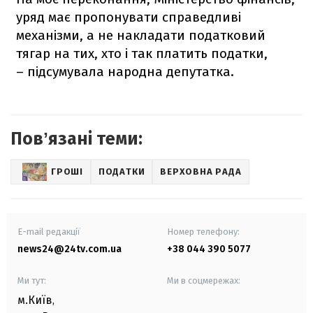
уряд має пропонувати справедливі
механізми, а не накладати податковий
тягар на тих, хто і так платить податки,
– підсумувала народна депутатка.
Повʼязані теми:
ГРОШІ
ПОДАТКИ
ВЕРХОВНА РАДА
E-mail редакції
Номер телефону:
news24@24tv.com.ua
+38 044 390 5077
Ми тут:
Ми в соцмережах:
м.Київ
,