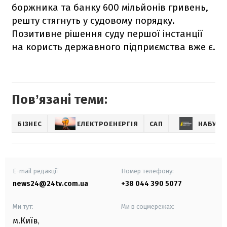
боржника та банку 600 мільйонів гривень,
решту стягнуть у судовому порядку.
Позитивне рішення суду першої інстанції
на користь державного підприємства вже є.
Повʼязані теми:
БІЗНЕС
ЕЛЕКТРОЕНЕРГІЯ
САП
НАБУ
E-mail редакції
Номер телефону:
news24@24tv.com.ua
+38 044 390 5077
Ми тут:
Ми в соцмережах:
м.Київ
,