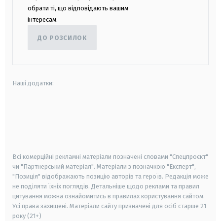
обрати ті, що відповідають вашим
інтересам.
ДО РОЗСИЛОК
Наші додатки:
android
apple
smart tv
samsung smart tv
Всі комерційні рекламні матеріали позначені словами "Спецпроєкт"
чи "Партнерський матеріал". Матеріали з позначкою "Експерт",
"Позиція" відображають позицію авторів та героїв. Редакція може
не поділяти їхніх поглядів. Детальніше щодо реклами та правил
цитування можна ознайомитись в правилах користування сайтом.
Усі права захищені.
Матеріали сайту призначені для осіб старше
21
року (21+)