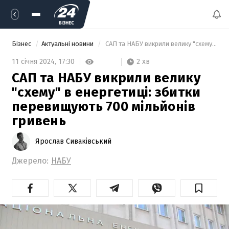
Бізнес
Актуальні новини
 САП та НАБУ викрили велику "схему" в енергетиці: збитки перевищують 700 мільйонів гривень 
2 хв
11 січня 2024,
17:30
САП та НАБУ викрили велику
"схему" в енергетиці: збитки
перевищують 700 мільйонів
гривень
Ярослав Сиваківський
Джерело:
НАБУ