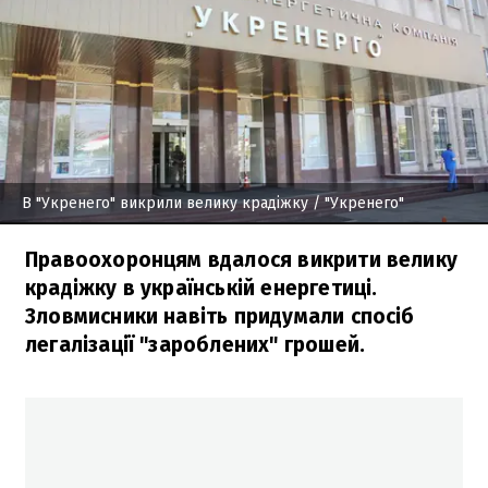
В "Укренего" викрили велику крадіжку
/ "Укренего"
Правоохоронцям вдалося викрити велику
крадіжку в українській енергетиці.
Зловмисники навіть придумали спосіб
легалізації "зароблених" грошей.