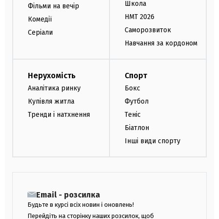
Школа
Фільми на вечір
НМТ 2026
Комедії
Саморозвиток
Серіали
Навчання за кордоном
Нерухомість
Спорт
Аналітика ринку
Бокс
Купівля житла
Футбол
Тренди і натхнення
Теніс
Біатлон
Інші види спорту
Email - розсилка
Будьте в курсі всіх новин і оновлень!
Перейдіть на сторінку наших розсилок, щоб