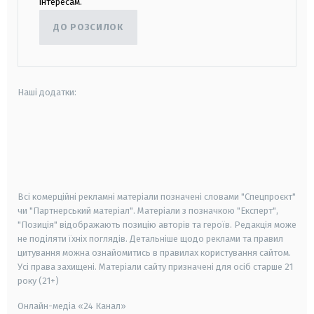
інтересам.
ДО РОЗСИЛОК
Наші додатки:
android
apple
smart tv
samsung smart tv
Всі комерційні рекламні матеріали позначені словами "Спецпроєкт"
чи "Партнерський матеріал". Матеріали з позначкою "Експерт",
"Позиція" відображають позицію авторів та героїв. Редакція може
не поділяти їхніх поглядів. Детальніше щодо реклами та правил
цитування можна ознайомитись в правилах користування сайтом.
Усі права захищені.
Матеріали сайту призначені для осіб старше
21
року (21+)
Онлайн-медіа «24 Канал»