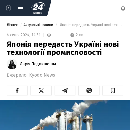
Бізнес
Актуальні новини
 Японія передасть Україні нові технології промисловості 
2 хв
4 січня 2024,
14:51
Японія передасть Україні нові
технології промисловості
Дарія Подвишенна
Джерело:
Kyodo News