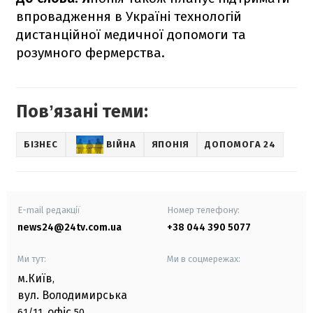
впровадження в Україні технологій
дистанційної медичної допомоги та
розумного фермерства.
Повʼязані теми:
БІЗНЕС
ВІЙНА
ЯПОНІЯ
ДОПОМОГА 24
E-mail редакції
Номер телефону:
news24@24tv.com.ua
+38 044 390 5077
Ми тут:
Ми в соцмережах:
м.Київ
,
вул. Володимирська
офіс
61/11,
50