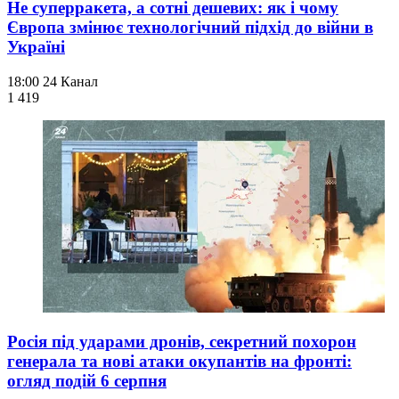
Не суперракета, а сотні дешевих: як і чому
Європа змінює технологічний підхід до війни в
Україні
18:00
24 Канал
1 419
Росія під ударами дронів, секретний похорон
генерала та нові атаки окупантів на фронті:
огляд подій 6 серпня