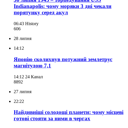
Indianapolis: чому моряки 3 дні чекали
порятунку серед акул
06:43
History
606
28 липня
14:12
Японію сколихнув потужний землетрус
магнітудою 7,1
14:12
24 Канал
889
2
27 липня
22:22
Найдивніші солодощі планети: чому місцеві
готові стояти за ними в чергах