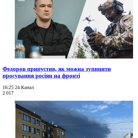
Федоров припустив, як можна зупинити
просування росіян на фронті
16:25
24 Канал
2 017