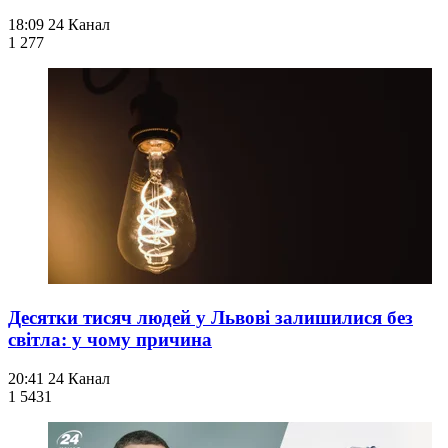
18:09
24 Канал
1 277
Десятки тисяч людей у Львові залишилися без
світла: у чому причина
20:41
24 Канал
1 543
1