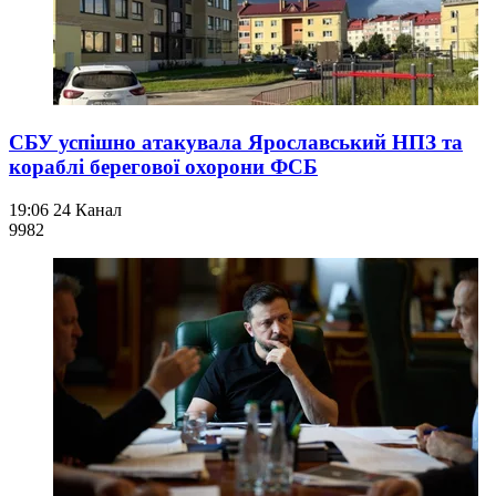
СБУ успішно атакувала Ярославський НПЗ та
кораблі берегової охорони ФСБ
19:06
24 Канал
998
2