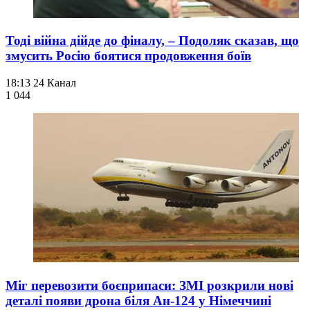
Тоді війна дійде до фіналу, – Подоляк сказав, що
змусить Росію боятися продовження боїв
18:13
24 Канал
1 044
Міг перевозити боєприпаси: ЗМІ розкрили нові
деталі появи дрона біля Ан-124 у Німеччині