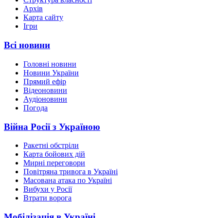
Архів
Карта сайту
Ігри
Всі новини
Головні новини
Новини України
Прямий ефір
Відеоновини
Аудіоновини
Погода
Війна Росії з Україною
Ракетні обстріли
Карта бойових дій
Мирні переговори
Повітряна тривога в Україні
Масована атака по Україні
Вибухи у Росії
Втрати ворога
Мобілізація в Україні