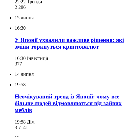
22:22
Тренди
2 286
15 липня
16:30
У Японії ухвалили важливе рішення: які
зміни торкнуться криптовалют
16:30
Інвестиції
377
14 липня
19:58
Неочікуваний тренд із Японії: чому все
більше людей відмовляються від зайвих
меблів
19:58
Дім
3 714
1