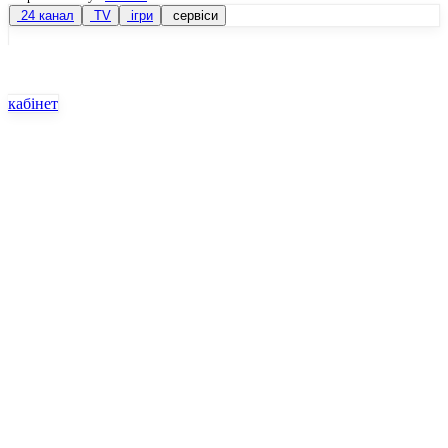
24 канал
TV
ігри
сервіси
кабінет