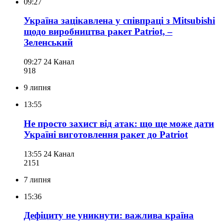
09:27
Україна зацікавлена у співпраці з Mitsubishi
щодо виробництва ракет Patriot, –
Зеленський
09:27
24 Канал
918
9 липня
13:55
Не просто захист від атак: що ще може дати
Україні виготовлення ракет до Patriot
13:55
24 Канал
215
1
7 липня
15:36
Дефіциту не уникнути: важлива країна