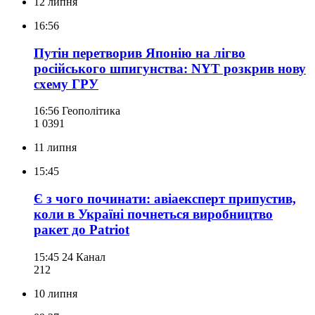
12 липня
16:56
Путін перетворив Японію на лігво
російського шпигунства: NYT розкрив нову
схему ГРУ
16:56
Геополітика
1 039
1
11 липня
15:45
Є з чого починати: авіаексперт припустив,
коли в Україні почнеться виробництво
ракет до Patriot
15:45
24 Канал
212
10 липня