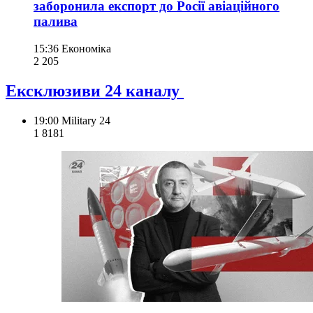
заборонила експорт до Росії авіаційного
палива
15:36
Економіка
2 205
Ексклюзиви 24 каналу
19:00
Military 24
1 818
1