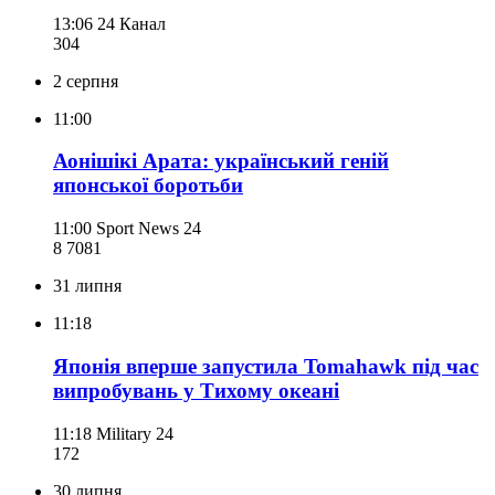
13:06
24 Канал
304
2 серпня
11:00
Аонішікі Арата: український геній
японської боротьби
11:00
Sport News 24
8 708
1
31 липня
11:18
Японія вперше запустила Tomahawk під час
випробувань у Тихому океані
11:18
Military 24
172
30 липня