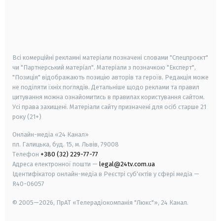
android
apple
smart tv
samsung smart tv
Всі комерційні рекламні матеріали позначені словами "Спецпроєкт"
чи "Партнерський матеріал". Матеріали з позначкою "Експерт",
"Позиція" відображають позицію авторів та героїв. Редакція може
не поділяти їхніх поглядів. Детальніше щодо реклами та правил
цитування можна ознайомитись в правилах користування сайтом.
Усі права захищені.
Матеріали сайту призначені для осіб старше
21
року (21+)
Онлайн-медіа «24 Канал»
пл. Галицька, буд. 15, м. Львів, 79008
Телефон
+380 (32) 229-77-77
Адреса електронної пошти —
legal@24tv.com.ua
Ідентифікатор онлайн-медіа в Реєстрі суб'єктів у сфері медіа —
R40-06057
© 2005—2026,
ПрАТ «Телерадіокомпанія "Люкс"», 24 Канал.