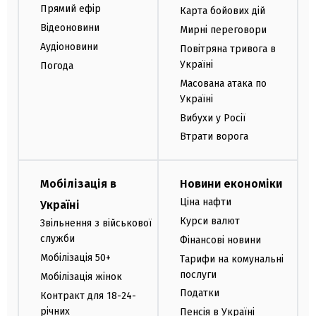
Прямий ефір
Карта бойових дій
Відеоновини
Мирні переговори
Аудіоновини
Повітряна тривога в
Україні
Погода
Масована атака по
Україні
Вибухи у Росії
Втрати ворога
Мобілізація в
Новини економіки
Ціна нафти
Україні
Курси валют
Звільнення з військової
служби
Фінансові новини
Мобілізація 50+
Тарифи на комунальні
послуги
Мобілізація жінок
Податки
Контракт для 18-24-
річних
Пенсія в Україні