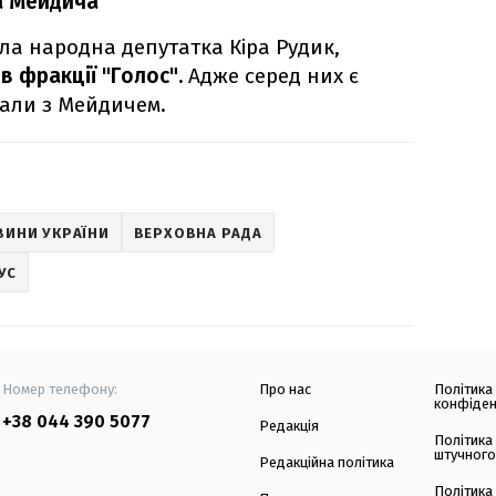
а Мейдича
ила народна депутатка Кіра Рудик,
в фракції "Голос".
Адже серед них є
вали з Мейдичем.
ВИНИ УКРАЇНИ
ВЕРХОВНА РАДА
УС
Номер телефону:
Про нас
Політика
конфіден
+38 044 390 5077
Редакція
Політика
штучного
Редакційна політика
Політика