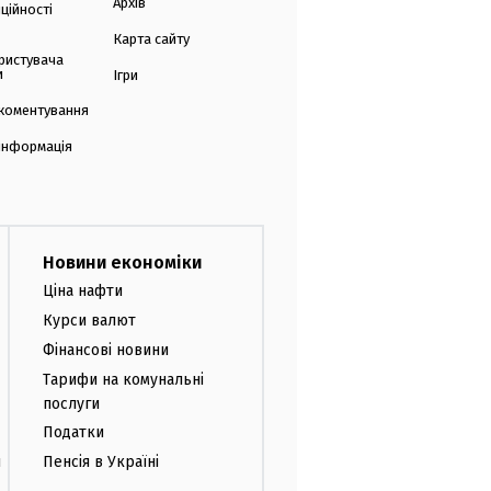
Архів
ційності
Карта сайту
ристувача
и
Ігри
коментування
 інформація
Новини економіки
Ціна нафти
Курси валют
Фінансові новини
Тарифи на комунальні
послуги
Податки
и
Пенсія в Україні