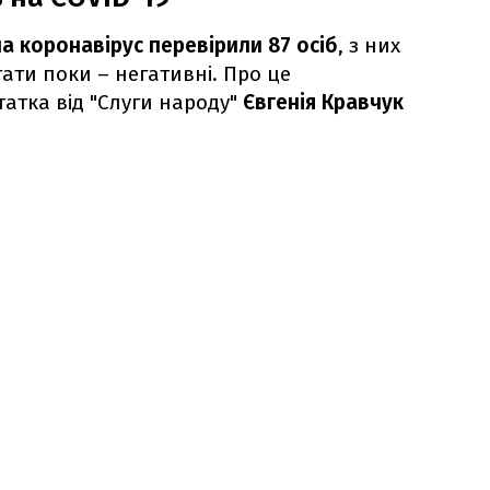
на коронавірус перевірили 87 осіб
, з них
тати поки – негативні. Про це
атка від "Слуги народу"
Євгенія Кравчук