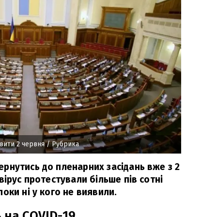
вити 2 червня
/ Рубрика
рнутись до пленарних засідань вже з 2
вірус протестували більше пів сотні
оки ні у кого не виявили.
 на COVID-19