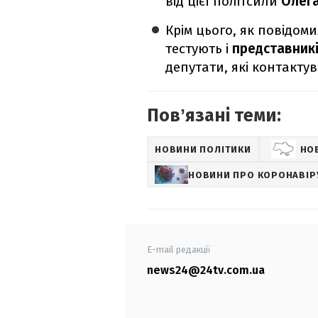
від цієї політсили
Олег
Крім цього, як повідом
тестують і
представникі
депутати, які контакту
Повʼязані теми:
НОВИНИ ПОЛІТИКИ
НО
НОВИНИ ПРО КОРОНАВІР
E-mail редакції
news24@24tv.com.ua