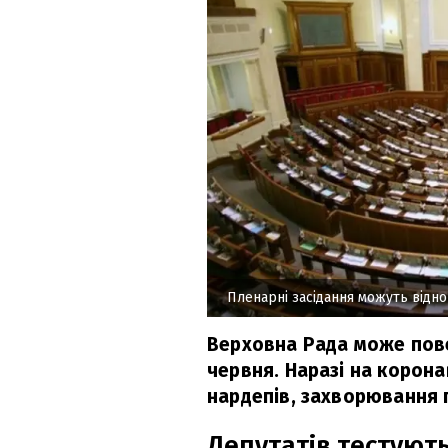
Пленарні засідання можуть відно
Верховна Рада може пове
червня. Наразі на корона
нардепів, захворювання п
Депутатів тестують