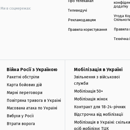
Про телеканал
конфіден
додатку
Ми в соцмережах:
Телеведучі
Угода Ко
Спільнот
Рекламодавцям
Правила 
Правила користування
Технічна
Війна Росії з Україною
Мобілізація в Україні
Ракетні обстріли
Звільнення з військової
служби
Карта бойових дій
Мобілізація 50+
Мирні переговори
Мобілізація жінок
Повітряна тривога в Україні
Контракт для 18-24-річних
Масована атака по Україні
Відстрочка від мобілізації
Вибухи у Росії
Мобілізація в Україні: скільк
Втрати ворога
осіб мобілізує ТЦК