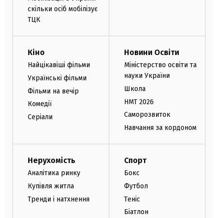
скільки осіб мобілізує
ТЦК
Кіно
Новини Освіти
Найцікавіші фільми
Міністерство освіти та
науки України
Українські фільми
Школа
Фільми на вечір
НМТ 2026
Комедії
Саморозвиток
Серіали
Навчання за кордоном
Нерухомість
Спорт
Аналітика ринку
Бокс
Купівля житла
Футбол
Тренди і натхнення
Теніс
Біатлон