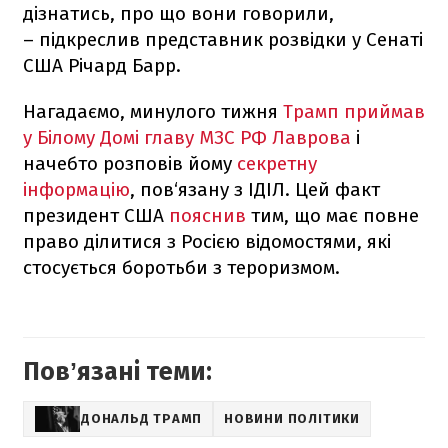
дізнатись, про що вони говорили,
– підкреслив представник розвідки у Сенаті
США Річард Барр.
Нагадаємо, минулого тижня
Трамп приймав
у Білому Домі главу МЗС РФ Лаврова
і
начебто розповів йому
секретну
інформацію
, пов‘язану з ІДІЛ. Цей факт
президент США
пояснив
тим, що має повне
право ділитися з Росією відомостями, які
стосується боротьби з тероризмом.
Повʼязані теми:
ДОНАЛЬД ТРАМП
НОВИНИ ПОЛІТИКИ