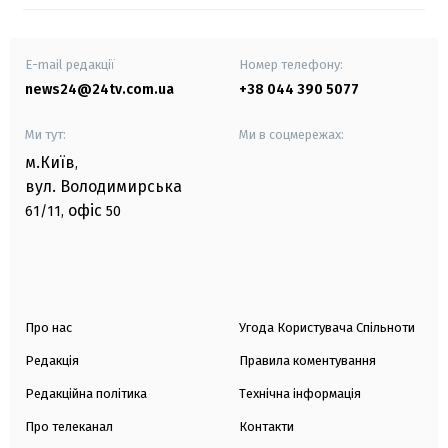
E-mail редакції
Номер телефону:
news24@24tv.com.ua
+38 044 390 5077
Ми тут:
Ми в соцмережах:
м.Київ
,
вул. Володимирська
офіс
61/11,
50
Про нас
Угода Користувача Спільноти
Редакція
Правила коментування
Редакційна політика
Технічна інформація
Про телеканал
Контакти