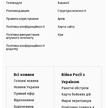
Телеведучі
Вакансії
Рекламодавцям
Структура власності
Правила користування
Архів
Політика конфіденційності
Карта сайту
Політика використання
Ігри
штучного інтелекту
Політика конфіденційності
додатку
Всі новини
Війна Росії з
Головні новини
Україною
Новини України
Ракетні обстріли
Прямий ефір
Карта бойових дій
Відеоновини
Мирні переговори
Аудіоновини
Повітряна тривога в