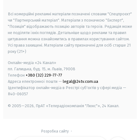
smart tv
samsung smart tv
Всі комерційні рекламні матеріали позначені словами "Спецпроєкт"
чи "Партнерський матеріал". Матеріали з позначкою "Експерт",
"Позиція" відображають позицію авторів та героїв. Редакція може
не поділяти їхніх поглядів. Детальніше щодо реклами та правил
цитування можна ознайомитись в правилах користування сайтом.
Усі права захищені.
Матеріали сайту призначені для осіб старше
21
року (21+)
Онлайн-медіа «24 Канал»
пл. Галицька, буд. 15, м. Львів, 79008
Телефон
+380 (32) 229-77-77
Адреса електронної пошти —
legal@24tv.com.ua
Ідентифікатор онлайн-медіа в Реєстрі суб'єктів у сфері медіа —
R40-06057
© 2005—2026,
ПрАТ «Телерадіокомпанія "Люкс"», 24 Канал.
Розробка сайту
-