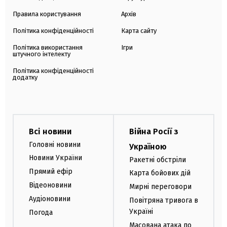
Правила користування
Архів
Політика конфіденційності
Карта сайту
Політика використання
Ігри
штучного інтелекту
Політика конфіденційності
додатку
Всі новини
Війна Росії з
Головні новини
Україною
Новини України
Ракетні обстріли
Прямий ефір
Карта бойових дій
Відеоновини
Мирні переговори
Аудіоновини
Повітряна тривога в
Україні
Погода
Масована атака по