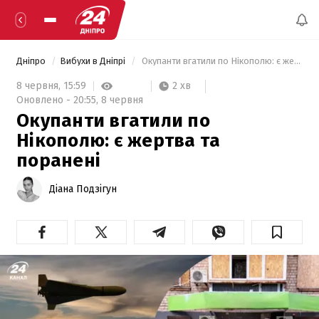
Дніпро
Вибухи в Дніпрі
 Окупанти вгатили по Нікополю: є жертва та поранені 
2 хв
8 червня,
15:59
Оновлено -
20:55,
8 червня
Окупанти вгатили по
Нікополю: є жертва та
поранені
Діана Подзігун