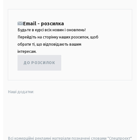
Email - розсилка
Будьте в курсі всіх новин і оновлень!
Перейдіть на сторінку наших розсилок, щоб
обрати ті, що відповідають вашим
інтересам.
ДО РОЗСИЛОК
Наші додатки:
android
apple
smart tv
samsung smart tv
Всі комерційні рекламні матеріали позначені словами "Спецпроєкт"