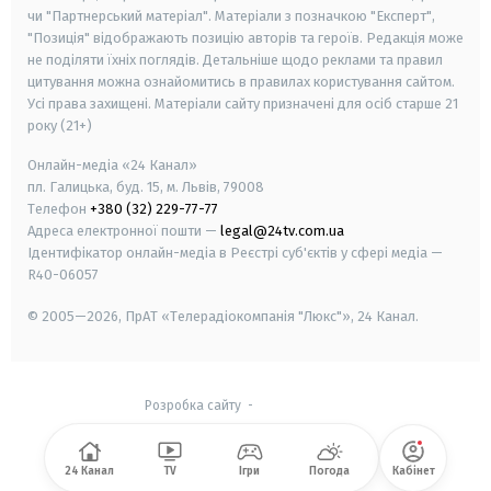
чи "Партнерський матеріал". Матеріали з позначкою "Експерт",
"Позиція" відображають позицію авторів та героїв. Редакція може
не поділяти їхніх поглядів. Детальніше щодо реклами та правил
цитування можна ознайомитись в правилах користування сайтом.
Усі права захищені.
Матеріали сайту призначені для осіб старше
21
року (21+)
Онлайн-медіа «24 Канал»
пл. Галицька, буд. 15, м. Львів, 79008
Телефон
+380 (32) 229-77-77
Адреса електронної пошти —
legal@24tv.com.ua
Ідентифікатор онлайн-медіа в Реєстрі суб'єктів у сфері медіа —
R40-06057
© 2005—2026,
ПрАТ «Телерадіокомпанія "Люкс"», 24 Канал.
Розробка сайту
-
24 Канал
TV
Ігри
Погода
Кабінет