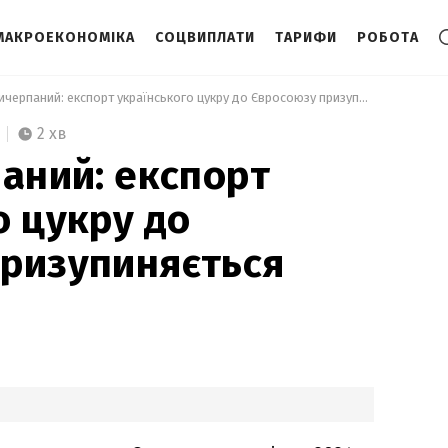
МАКРОЕКОНОМІКА
СОЦВИПЛАТИ
ТАРИФИ
РОБОТА
 Ліміт вичерпаний: експорт українського цукру до Євросоюзу призупиняється 
2 хв
паний: експорт
о цукру до
ризупиняється