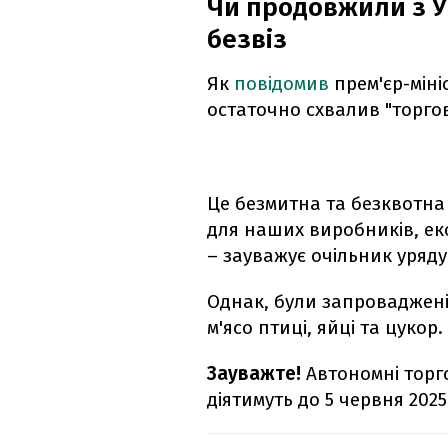
Чи продовжили з 
безвіз
Як
повідомив
прем'єр-міні
остаточно схвалив "торгов
Це безмитна та безквотна 
для наших виробників, ек
– зауважує очільник уряду
Однак, були запроваджені 
м'ясо птиці, яйці та цукор.
Зауважте!
Автономні торг
діятимуть до 5 червня 2025