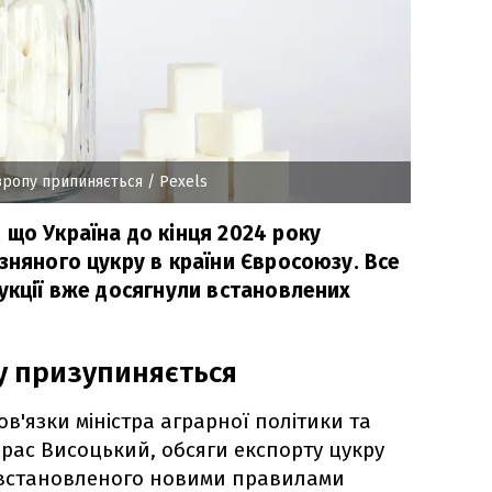
вропу припиняється
/ Pexels
 що Україна до кінця 2024 року
зняного цукру в країни Євросоюзу. Все
укції вже досягнули встановлених
у призупиняється
в'язки міністра аграрної політики та
рас Висоцький, обсяги експорту цукру
, встановленого новими правилами