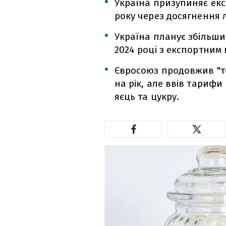
Україна призупиняє екс
року через досягнення л
Україна планує збільши
2024 році з експортним 
Євросоюз продовжив "то
на рік, але ввів тарифи 
яєць та цукру.