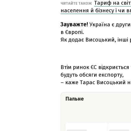
Тариф на світ
ЧИТАЙТЕ ТАКОЖ
населення й бізнесу і чи 
Зауважте!
Україна є друг
в Європі.
Як додає Висоцький, інші
Втім ринок ЄС відкриється ті
будуть обсяги експорту,
– каже Тарас Висоцький н
Пальне