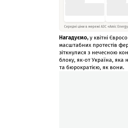
Середні ціни в мережі АЗС «Amic Energ
Нагадуємо,
у квітні Єврос
масштабних протестів ферм
зіткнулися з нечесною ко
блоку, як-от Україна, яка
та бюрократією, як вони.