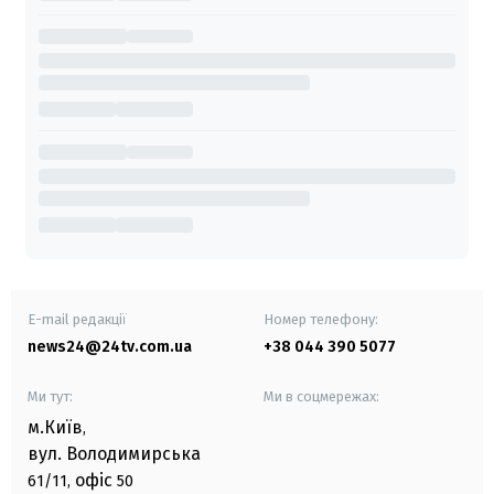
E-mail редакції
Номер телефону:
news24@24tv.com.ua
+38 044 390 5077
Ми тут:
Ми в соцмережах:
м.Київ
,
вул. Володимирська
офіс
61/11,
50