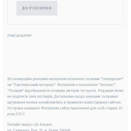
ДО РОЗСИЛОК
Наші додатки:
android
apple
smart tv
samsung smart tv
Всі комерційні рекламні матеріали позначені словами "Спецпроєкт"
чи "Партнерський матеріал". Матеріали з позначкою "Експерт",
"Позиція" відображають позицію авторів та героїв. Редакція може
не поділяти їхніх поглядів. Детальніше щодо реклами та правил
цитування можна ознайомитись в правилах користування сайтом.
Усі права захищені.
Матеріали сайту призначені для осіб старше
21
року (21+)
Онлайн-медіа «24 Канал»
пл. Галицька, буд. 15, м. Львів, 79008