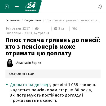
Економіка
Соцвиплати
 Плюс тисяча гривень до пенсії: хто з пенсіонерів може отримати цю доплату 
3 хв
14 травня,
22:57
5
Оновлено -
23:03,
14 травня
Плюс тисяча гривень до пенсії:
хто з пенсіонерів може
отримати цю доплату
Анастасія Зорик
ОСНОВНІ ТЕЗИ
Доплата на догляд
у розмірі 1 038 гривень
надається пенсіонерам старше 80 років,
які потребують постійного догляду і
проживають на самоті.