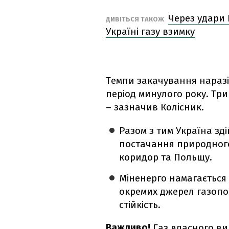
Через удари 
ДИВІТЬСЯ ТАКОЖ
Україні газу взимку
Темпи закачування наразі 
період минулого року. Три
– зазначив Колісник.
Разом з тим Україна з
постачання природного
коридор та Польщу.
Міненерго намагається
окремих джерел газопо
стійкість.
Важливо!
Газ власного ви