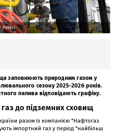
/ Рexels
вища заповнюють природним газом у
алювального сезону 2025-2026 років.
тного палива відповідають графіку.
 газ до підземних сховищ
країни разом із компанією "Нафтогаз
ують імпортний газ у період "найбільш