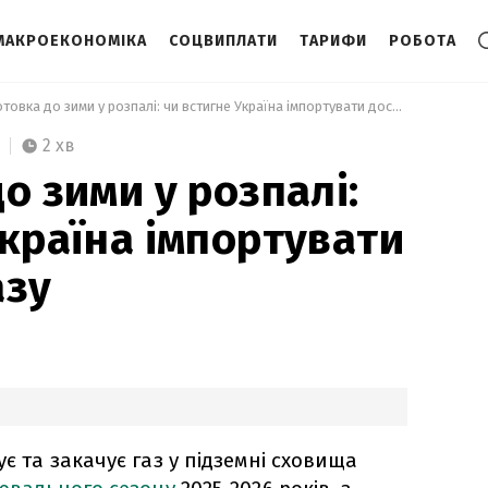
МАКРОЕКОНОМІКА
СОЦВИПЛАТИ
ТАРИФИ
РОБОТА
 Підготовка до зими у розпалі: чи встигне Україна імпортувати достатньо газу 
2 хв
о зими у розпалі:
Україна імпортувати
азу
є та закачує газ у підземні сховища