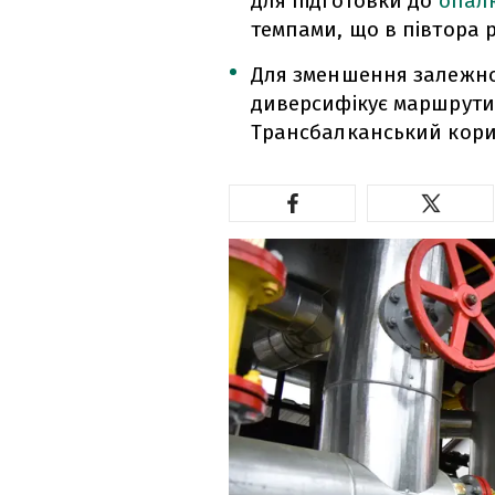
для підготовки до
опал
темпами, що в півтора р
Для зменшення залежнос
диверсифікує маршрути
Трансбалканський кори