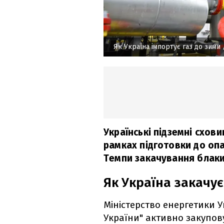
Як Україна імпортує газ до зими
Українські підземні схо
рамках підготовки до оп
Темпи закачування блаки
Як Україна закачує
Міністерство енергетики У
України" активно закупов