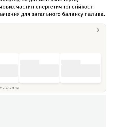
чових частин енергетичної стійкості
начення для загального балансу палива.
y» станом на