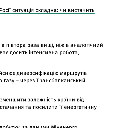
Росії ситуація складна: чи вистачить
в півтора раза вищі, ніж в аналогічний
ває досить інтенсивна робота,
дійснює диверсифікацію маршрутів
 газу – через Трансбалканський
 зменшити залежність країни від
стачання та посилити її енергетичну
добутку, за даними Міненерго,