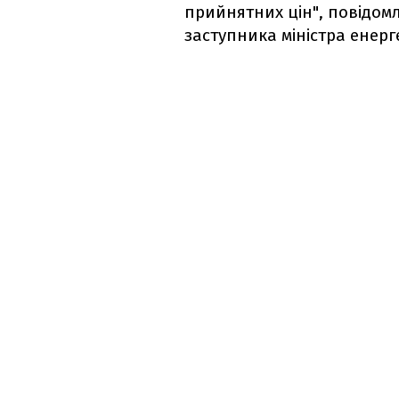
прийнятних цін", повідом
заступника міністра енер