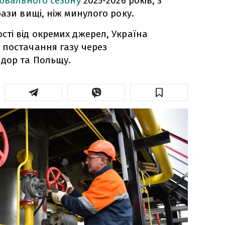
ювального сезону
2025-2026 років, з
ази вищі, ніж минулого року.
ті від окремих джерел, Україна
 постачання газу через
дор та Польщу.