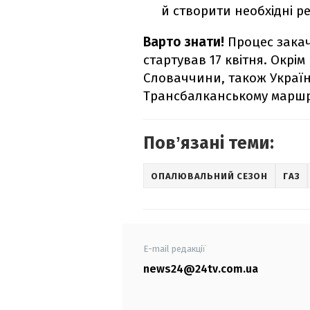
й створити необхідні р
Варто знати!
Процес закач
стартував 17 квітня. Окрі
Словаччини, також Україн
Трансбалканському маршр
Повʼязані теми:
ОПАЛЮВАЛЬНИЙ СЕЗОН
ГАЗ
E-mail редакції
news24@24tv.com.ua