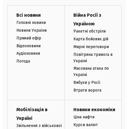
Всі новини
Війна Росії з
Головні новини
Україною
Новини України
Ракетні обстріли
Прямий ефір
Карта бойових дій
Відеоновини
Мирні переговори
Аудіоновини
Повітряна тривога в
Україні
Погода
Масована атака по
Україні
Вибухи у Росії
Втрати ворога
Мобілізація в
Новини економіки
Ціна нафти
Україні
Курси валют
Звільнення з військової