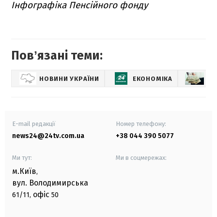
Інфографіка Пенсійного фонду
Повʼязані теми:
НОВИНИ УКРАЇНИ
ЕКОНОМІКА
СО
E-mail редакції
Номер телефону:
news24@24tv.com.ua
+38 044 390 5077
Ми тут:
Ми в соцмережах:
м.Київ
,
вул. Володимирська
офіс
61/11,
50