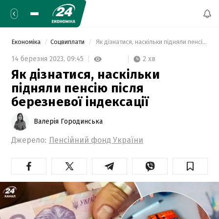
Економіка
Соцвиплати
 Як дізнатися, наскільки підняли пенсію після березневої індексації 
2 хв
14 березня 2023,
09:45
Як дізнатися, наскільки
підняли пенсію після
березневої індексації
Валерія Городинська
Джерело:
Пенсійний фонд України