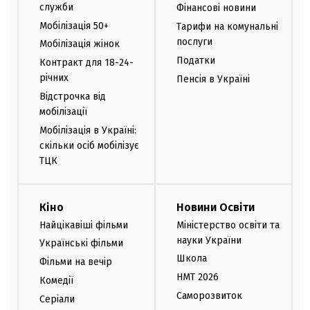
служби
Фінансові новини
Мобілізація 50+
Тарифи на комунальні
послуги
Мобілізація жінок
Податки
Контракт для 18-24-
річних
Пенсія в Україні
Відстрочка від
мобілізації
Мобілізація в Україні:
скільки осіб мобілізує
ТЦК
Кіно
Новини Освіти
Найцікавіші фільми
Міністерство освіти та
науки України
Українські фільми
Школа
Фільми на вечір
НМТ 2026
Комедії
Саморозвиток
Серіали