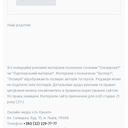
Наші додатки:
android
apple
smart tv
samsung smart tv
Всі комерційні рекламні матеріали позначені словами "Спецпроєкт"
чи "Партнерський матеріал". Матеріали з позначкою "Експерт",
"Позиція" відображають позицію авторів та героїв. Редакція може
не поділяти їхніх поглядів. Детальніше щодо реклами та правил
цитування можна ознайомитись в правилах користування сайтом.
Усі права захищені.
Матеріали сайту призначені для осіб старше
21
року (21+)
Онлайн-медіа «24 Канал»
пл. Галицька, буд. 15, м. Львів, 79008
Телефон
+380 (32) 229-77-77