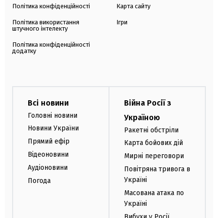
Політика конфіденційності
Карта сайту
Політика використання
Ігри
штучного інтелекту
Політика конфіденційності
додатку
Всі новини
Війна Росії з
Головні новини
Україною
Новини України
Ракетні обстріли
Прямий ефір
Карта бойових дій
Відеоновини
Мирні переговори
Аудіоновини
Повітряна тривога в
Україні
Погода
Масована атака по
Україні
Вибухи у Росії