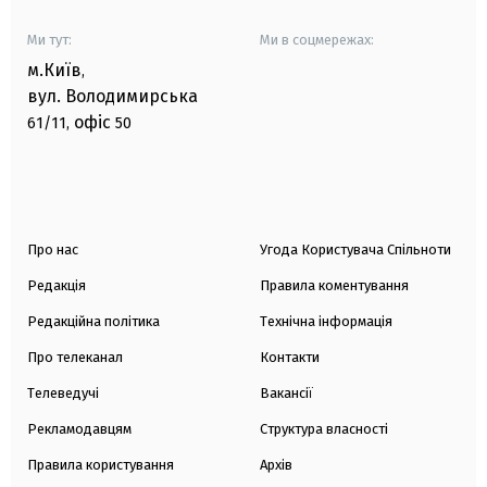
Ми тут:
Ми в соцмережах:
м.Київ
,
вул. Володимирська
офіс
61/11,
50
Про нас
Угода Користувача Спільноти
Редакція
Правила коментування
Редакційна політика
Технічна інформація
Про телеканал
Контакти
Телеведучі
Вакансії
Рекламодавцям
Структура власності
Правила користування
Архів