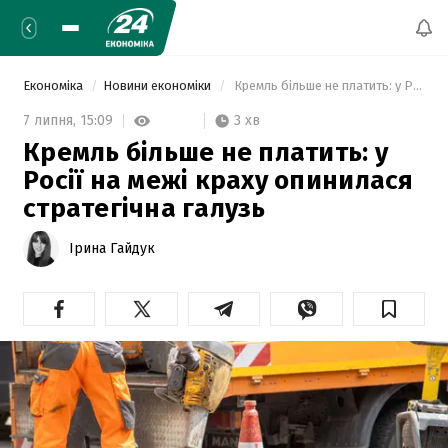
Економіка
Новини економіки
 Кремль більше не платить: у Росії на межі краху опинилася стратегічна галузь 
3 хв
7 липня,
15:09
Кремль більше не платить: у
Росії на межі краху опинилася
стратегічна галузь
Ірина Гайдук