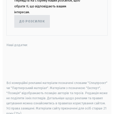
Перейдіть на сторінку наших розсилок, щоб
обрати ті, що відповідають вашим
інтересам.
ДО РОЗСИЛОК
Наші додатки:
android
apple
smart tv
samsung smart tv
Всі комерційні рекламні матеріали позначені словами "Спецпроєкт"
чи "Партнерський матеріал". Матеріали з позначкою "Експерт",
"Позиція" відображають позицію авторів та героїв. Редакція може
не поділяти їхніх поглядів. Детальніше щодо реклами та правил
цитування можна ознайомитись в правилах користування сайтом.
Усі права захищені.
Матеріали сайту призначені для осіб старше
21
року (21+)