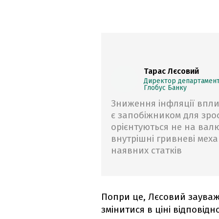
Тарас Лєсовий
Директор департаменту
Глобус Банку
Зниження інфляції впли
є запобіжником для зро
орієнтуються не на вал
внутрішні гривневі мех
наявних статків
Попри це, Лєсовий зауважу
змінитися в ціні відповід