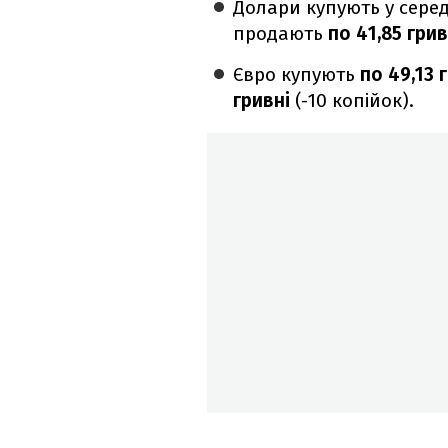
Долари купують у сере
продають
по 41,85 грив
Євро купують
по 49,13 
гривні
(-10 копійок).