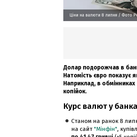
Ціни на валюти 8 липня
/ Фото P
Долар подорожчав в банк
Натомість євро показує як 
Наприклад, в обмінниках
копійок.
Курс валют у банк
Станом на ранок 8 лип
на сайт
"Мінфін"
, купі
по 41,47 гривні
(+5 коп