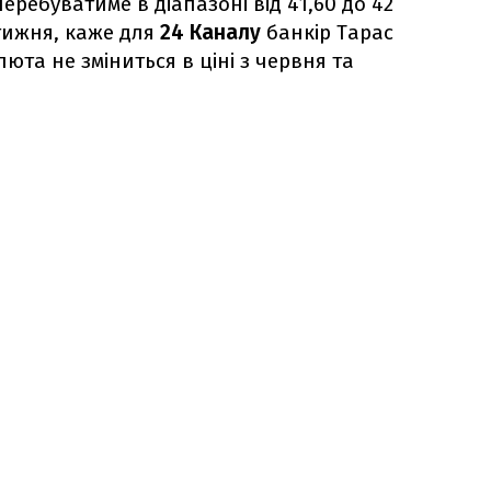
еребуватиме в діапазоні від 41,60 до 42
тижня, каже для
24 Каналу
банкір Тарас
юта не зміниться в ціні з червня та