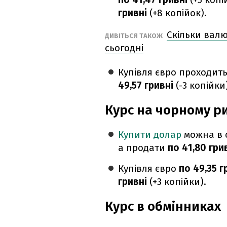
гривні
(+8 копійок).
Скільки валю
ДИВІТЬСЯ ТАКОЖ
сьогодні
Купівля євро проходит
49,57 гривні
(-3 копійки
Курс на чорному р
Купити долар
можна в 
а продати
по 41,80 гри
Купівля євро
по 49,35 г
гривні
(+3 копійки).
Курс в обмінниках