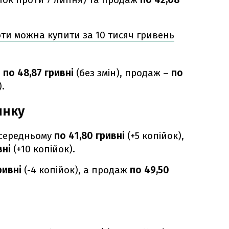
ти можна купити за 10 тисяч гривень
ь
по 48,87 гривні
(без змін), продаж –
по
).
инку
середньому
по 41,80 гривні
(+5 копійок),
вні
(+10 копійок).
ривні
(-4 копійок), а продаж
по 49,50