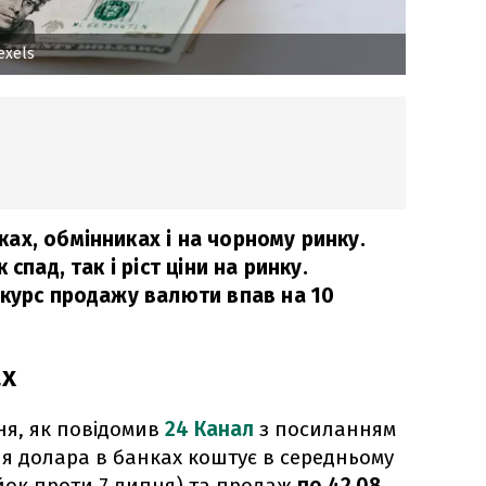
exels
ах, обмінниках і на чорному ринку.
спад, так і ріст ціни на ринку.
 курс продажу валюти впав на 10
ах
ня, як повідомив
24 Канал
з посиланням
вля долара в банках коштує в середньому
ійок проти 7 липня) та продаж
по 42,08