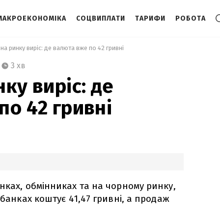
МАКРОЕКОНОМІКА
СОЦВИПЛАТИ
ТАРИФИ
РОБОТА
на ринку виріс: де валюта вже по 42 гривні 
3 хв
ку виріс: де
по 42 гривні
нках, обмінниках та на чорному ринку,
 банках коштує 41,47 гривні, а продаж