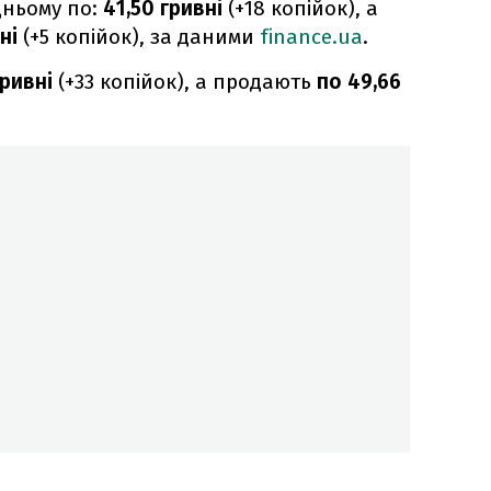
дньому по:
41,50 гривні
(+18 копійок), а
ні
(+5 копійок), за даними
finance.ua
.
гривні
(+33 копійок), а продають
по 49,66